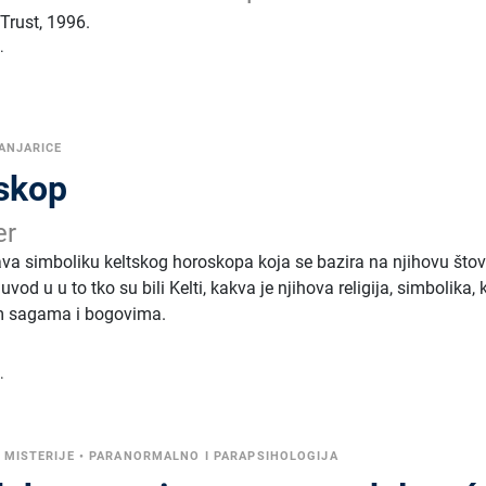
Trust
,
1996.
.
ANJARICE
oskop
er
žava simboliku keltskog horoskopa koja se bazira na njihovu što
vod u u to tko su bili Kelti, kakva je njihova religija, simbolika, 
m sagama i bogovima.
.
•
MISTERIJE
•
PARANORMALNO I PARAPSIHOLOGIJA