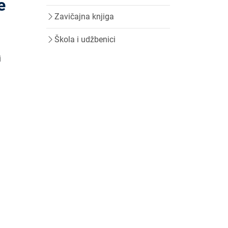
e
Zavičajna knjiga
Škola i udžbenici
i