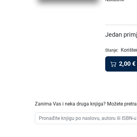
Jedan primj
:
Korište
Stanje
2,00
€
Zanima Vas i neka druga knjiga? Možete pretraži