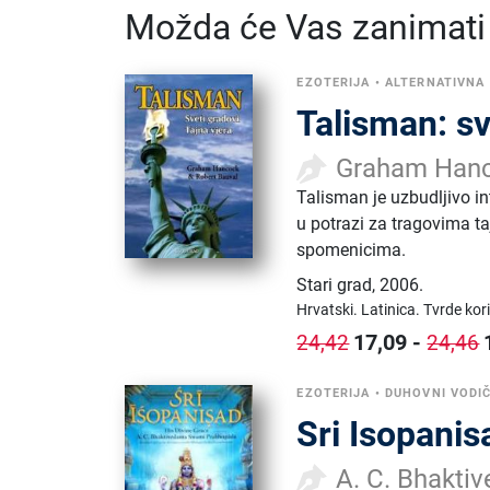
Možda će Vas zanimati i
EZOTERIJA
•
ALTERNATIVNA
Talisman: sv
Graham Hanc
Talisman je uzbudljivo in
u potrazi za tragovima taj
spomenicima.
Stari grad
,
2006.
Hrvatski.
Latinica.
Tvrde kor
17,09
-
24,42
24,46
EZOTERIJA
•
DUHOVNI VODIČ
Sri Isopanis
A. C. Bhakti