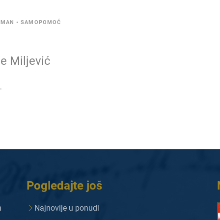
OMAN
•
SAMOPOMOĆ
e Miljević
.
Pogledajte još
m
Najnovije u ponudi