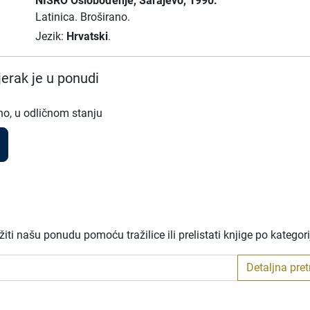
NIŠRO Oslobođenje
, Sarajevo
, 1990.
Latinica.
Broširano.
Jezik:
Hrvatski
.
erak je u ponudi
no, u odličnom stanju
ti našu ponudu pomoću tražilice ili prelistati knjige po kategor
Detaljna pre