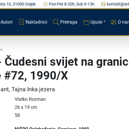
ića 10, 31000 Osijek
Pon-Pet 8-20h, Sub 9-13h
kontakt@ark
Autori
Nakladnici
Pretraga
Upute
O na
KA
- Čudesni svijet na granic
 #72, 1990/X
mant, Tajna Inka jezera
Vlatko Rozman
26 x 19 cm
58