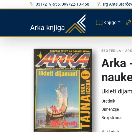
031/219-655, 099/22-13-458
Trg Ante Starčev
Knjige
Arka knjiga
EZOTERIJA
•
AR
Arka 
nauke
Ukleti dija
Urednik
Dimenzije
Broj strana
Nakladnik