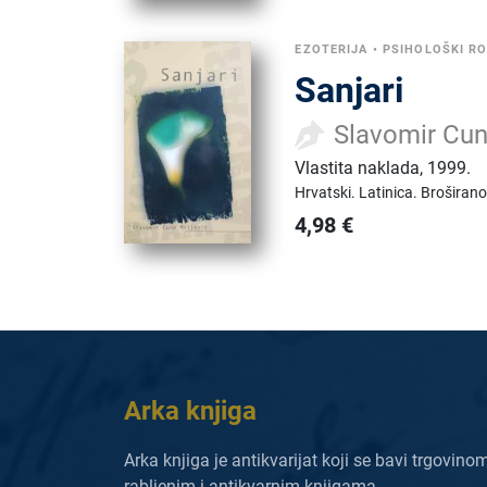
EZOTERIJA
•
PSIHOLOŠKI R
Sanjari
Slavomir Cun
Vlastita naklada
,
1999.
Hrvatski.
Latinica.
Broširano
4,98
€
Arka knjiga
Arka knjiga je antikvarijat koji se bavi trgovino
rabljenim i antikvarnim knjigama.