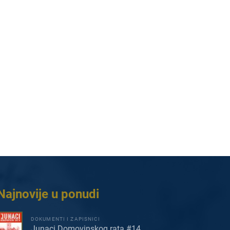
Najnovije u ponudi
DOKUMENTI I ZAPISNICI
Junaci Domovinskog rata #14