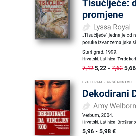
Tisućljeće:
promjene
Lyssa Royal
„Tisućljeće“ jedna je od 
poruke izvanzemaljske sk
Stari grad
,
1999.
Hrvatski.
Latinica.
Tvrde kor
5,22
-
5,66
7,42
7,62
EZOTERIJA
•
KRŠĆANSTVO
Dekodirani D
Amy Welbor
Verbum
,
2004.
Hrvatski.
Latinica.
Broširano
5,96
-
5,98
€