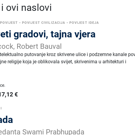
 ovi naslovi
 POVIJEST
•
POVIJEST CIVILIZACIJA
•
POVIJEST IDEJA
eti gradovi, tajna vjera
ock, Robert Bauval
telektualno putovanje kroz skrivene ulice i podzemne kanale pov
ne religije koja je oblikovala svijet, skrivenima u arhitekturi i
ice.
17,12
€
I
ada
vedanta Swami Prabhupada