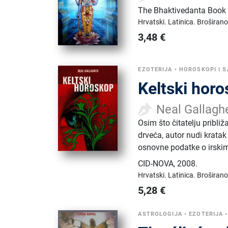
The Bhaktivedanta Book 
Hrvatski.
Latinica.
Broširano
3,48
€
EZOTERIJA
•
HOROSKOPI I S
Keltski hor
Neal Gallagh
Osim što čitatelju pribli
drveća, autor nudi kratak u
osnovne podatke o irski
CID-NOVA
,
2008.
Hrvatski.
Latinica.
Broširano
5,28
€
ASTROLOGIJA
•
EZOTERIJA