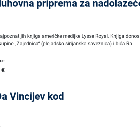
 duhovna priprema za nadolazeć
najpoznatijih knjiga američke medijke Lysse Royal. Knjiga donos
upine „Zajednica“ (plejadsko-sirijanska saveznica) i bića Ra.
ice.
€
a Vincijev kod
n
.