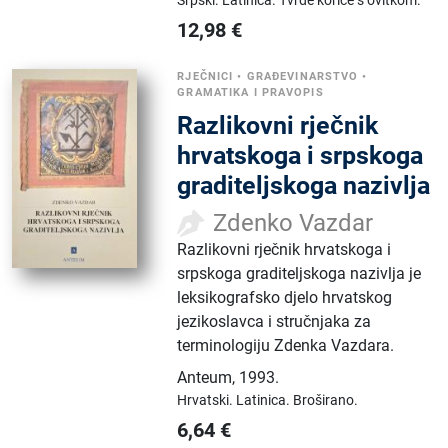
12,98
€
RJEČNICI
•
GRAĐEVINARSTVO
•
GRAMATIKA I PRAVOPIS
Razlikovni rječnik
hrvatskoga i srpskoga
graditeljskoga nazivlja
Zdenko Vazdar
Razlikovni rječnik hrvatskoga i
srpskoga graditeljskoga nazivlja je
leksikografsko djelo hrvatskog
jezikoslavca i stručnjaka za
terminologiju Zdenka Vazdara.
Anteum
,
1993.
Hrvatski.
Latinica.
Broširano.
6,64
€