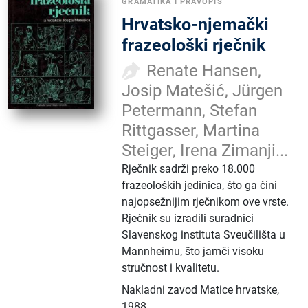
GRAMATIKA I PRAVOPIS
Hrvatsko-njemački
frazeološki rječnik
Renate Hansen,
Josip Matešić, Jürgen
Petermann, Stefan
Rittgasser, Martina
Steiger, Irena Zimanji...
Rječnik sadrži preko 18.000
frazeoloških jedinica, što ga čini
najopsežnijim rječnikom ove vrste.
Rječnik su izradili suradnici
Slavenskog instituta Sveučilišta u
Mannheimu, što jamči visoku
stručnost i kvalitetu.
Nakladni zavod Matice hrvatske
,
1988.