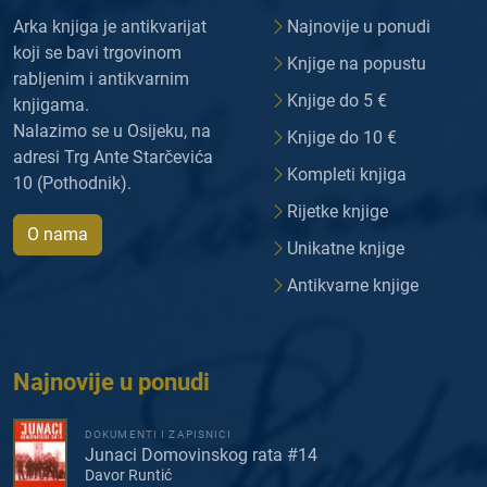
Arka knjiga je antikvarijat
Najnovije u ponudi
koji se bavi trgovinom
Knjige na popustu
rabljenim i antikvarnim
Knjige do 5 €
knjigama.
Nalazimo se u Osijeku, na
Knjige do 10 €
adresi Trg Ante Starčevića
Kompleti knjiga
10 (Pothodnik).
Rijetke knjige
O nama
Unikatne knjige
Antikvarne knjige
Najnovije u ponudi
DOKUMENTI I ZAPISNICI
Junaci Domovinskog rata #14
Davor Runtić