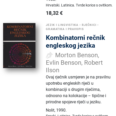
Hrvatski.
Latinica.
Tvrde korice s ovitkom.
18,32
€
JEZIK I LINGVISTIKA
•
RJEČNICI
•
GRAMATIKA I PRAVOPIS
Kombinatorni rečnik
engleskog jezika
Morton Benson,
Evlin Benson, Robert
Ilson
Ovaj rječnik usmjeren je na pravilnu
upotrebu engleskih riječi u
kombinaciji s drugim riječima,
odnosno na kolokacije – tipične i
prirodne spojeve riječi u jeziku.
Nolit
,
1990.
Srpski.
Latinica.
Tvrde korice s ovitkom.