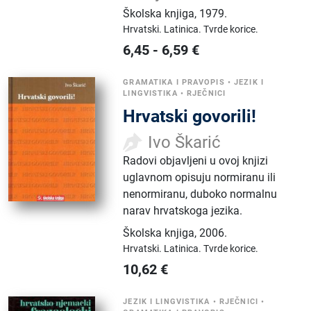
Školska knjiga
,
1979.
Hrvatski.
Latinica.
Tvrde korice.
6,45
-
6,59
€
GRAMATIKA I PRAVOPIS
•
JEZIK I
LINGVISTIKA
•
RJEČNICI
Hrvatski govorili!
Ivo Škarić
Radovi objavljeni u ovoj knjizi
uglavnom opisuju normiranu ili
nenormiranu, duboko normalnu
narav hrvatskoga jezika.
Školska knjiga
,
2006.
Hrvatski.
Latinica.
Tvrde korice.
10,62
€
JEZIK I LINGVISTIKA
•
RJEČNICI
•