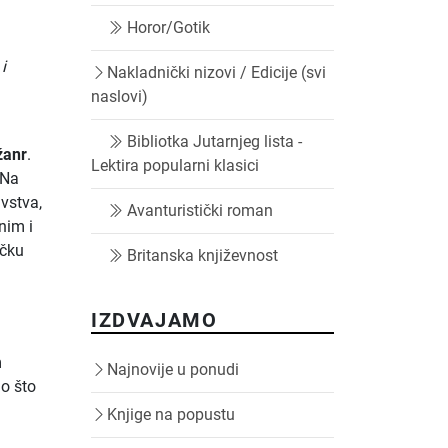
Horor/Gotik
 i
Nakladnički nizovi / Edicije (svi
naslovi)
Bibliotka Jutarnjeg lista -
žanr
.
Lektira popularni klasici
 Na
avstva,
Avanturistički roman
nim i
ačku
Britanska književnost
u
IZDVAJAMO
m
Najnovije u ponudi
no što
d
Knjige na popustu