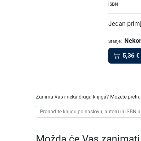
ISBN
Jedan primj
Nekor
:
Stanje
5,36
€
Zanima Vas i neka druga knjiga? Možete pretraži
Možda će Vas zanimati i