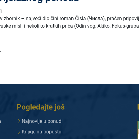
n
v zbornik – najveći dio čini roman Čisla (Числа), praćen pripovi
ske misli i nekoliko kratkih priča (Odin vog, Akiko, Fokus-grupa
.
Pogledajte još
m
Najnovije u ponudi
Knjige na popustu