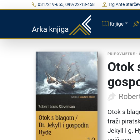
031/219-655, 099/22-13-458
Trg Ante Starčev
Knjige
Arka knjiga
PRIPOVIJETKE
•
Otok 
gosp
Rober
Otok s bla
traži pirat
Jekyll i g. 