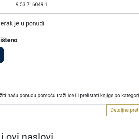
9-53-716049-1
erak je u ponudi
išteno
ti našu ponudu pomoću tražilice ili prelistati knjige po kategor
Detaljna pre
 ovi naslovi