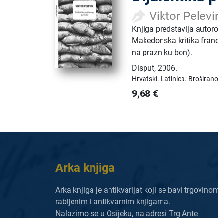
Viktor Pelevi
Knjiga predstavlja autoro
Makedonska kritika francu
na prazniku bon).
Disput
,
2006.
Hrvatski.
Latinica.
Broširano
9,68
€
Arka knjiga
Arka knjiga je antikvarijat koji se bavi trgovino
rabljenim i antikvarnim knjigama.
Nalazimo se u Osijeku, na adresi Trg Ante