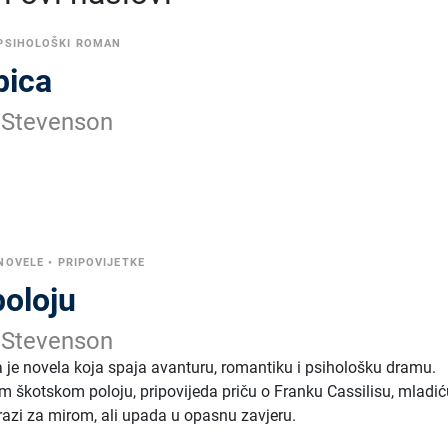
PSIHOLOŠKI ROMAN
bica
 Stevenson
NOVELE
•
PRIPOVIJETKE
poloju
 Stevenson
a je novela koja spaja avanturu, romantiku i psihološku dramu.
škotskom poloju, pripovijeda priču o Franku Cassilisu, mladić
trazi za mirom, ali upada u opasnu zavjeru.