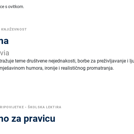
ice s ovitkom.
 KNJIŽEVNOST
ima
via
tražuje teme društvene nejednakosti, borbe za preživljavanje i l
s mješavinom humora, ironije i realističnog promatranja.
RIPOVIJETKE
•
ŠKOLSKA LEKTIRA
mo za pravicu