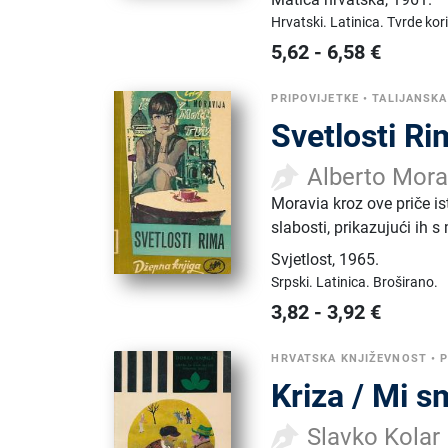
Hrvatski.
Latinica.
Tvrde kor
5,62
-
6,58
€
PRIPOVIJETKE
•
TALIJANSKA
Svetlosti R
Alberto Mora
Moravia kroz ove priče is
slabosti, prikazujući ih 
Svjetlost
,
1965.
Srpski.
Latinica.
Broširano.
3,82
-
3,92
€
HRVATSKA KNJIŽEVNOST
•
P
Kriza / Mi s
Slavko Kolar