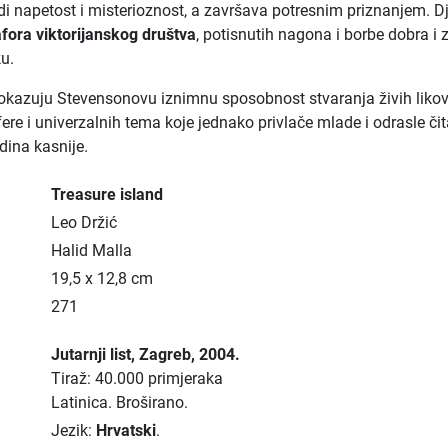
di napetost i misterioznost, a završava potresnim priznanjem. Dj
fora viktorijanskog društva
, potisnutih nagona i borbe dobra i 
u.
kazuju Stevensonovu iznimnu sposobnost stvaranja živih likov
re i univerzalnih tema koje jednako privlače mlade i odrasle čit
dina kasnije.
Treasure island
Leo Držić
Halid Malla
19,5 x 12,8 cm
271
Jutarnji list
, Zagreb
, 2004.
Tiraž: 40.000 primjeraka
Latinica.
Broširano.
Jezik:
Hrvatski
.