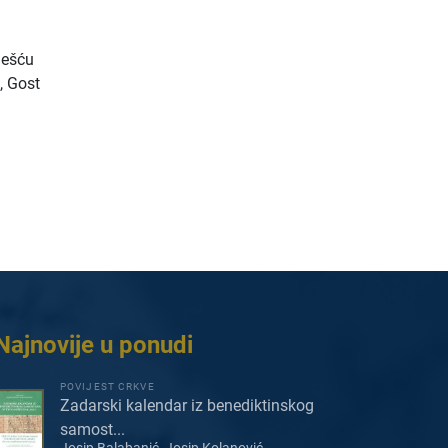
ješću
, Gost
Najnovije u ponudi
POVIJEST CRKVE
Zadarski kalendar iz benediktinskog
samost...