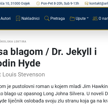
ića 10, 31000 Osijek
Pon-Pet 8-20h, Sub 9-13h
kontakt@ark
Autori
Nakladnici
Pretraga
Upute
O na
ŠKOLSKA LEKTIRA
sa blagom / Dr. Jekyll i
odin Hyde
t Louis Stevenson
gom je pustolovni roman u kojem mladi Jim Hawkin
sko blago uz opasnog Long Johna Silvera. U noveli D
Hyde liječnik oslobađa svoju zlu stranu koja ga na kr