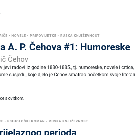
.
RIČE
•
NOVELE
•
PRIPOVIJETKE
•
RUSKA KNJIŽEVNOST
la A. P. Čehova #1: Humoreske
vič Čehov
ljevi radovi iz godine 1880-1885., tj. humoreske, novele i crtice,
e susjedu, koje djelo je Čehov smatrao početkom svoje literar
ice s ovitkom.
KE
•
PSIHOLOŠKI ROMAN
•
RUSKA KNJIŽEVNOST
prijelaznog perioda