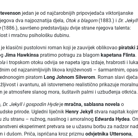
Stevenson
jedan je od najčarobnijih pripovjedača viktorijanske
Njegova dva najpoznatija djela,
Otok s blagom
(1883.) i
Dr. Jekyll
e
(1886.), savršeno predstavljaju dvije strane njegova talenta:
ost i mračnu psihološku dubinu.
je klasični pustolovni roman koji je zauvijek oblikovao
piratski 
og
Jima Hawkinsa
pratimo potragu za blagom
kapetana Flinta
.
ola
i tropskom otoku odvija se napeta igra izdaje, hrabrosti i luk
nim od najzanimljivijih likova književnosti – šarmantnim, opas
jednonogim piratom
Long Johnom Silverom
. Roman slavi dječ
žljivost i avanturu, ali istovremeno realistično prikazuje moraln
Pun je atmosfere slanog mora, šuštavih palmi i uzbuđenja otkrića.
e,
Dr. Jekyll i gospodin Hyde
je
mračna, sablasna novela
o
udske prirode. Ugledni liječnik
Henry Jekyll
stvara napitak koji
 zlu stranu – ružnog, nasilnog i amoralnog
Edwarda Hydea
. O
anstveni eksperiment pretvara se u užasnu borbu za nadzor na
lom i dušom. Priča, ispričana kroz prizmu
odvjetnika Uttersona
,