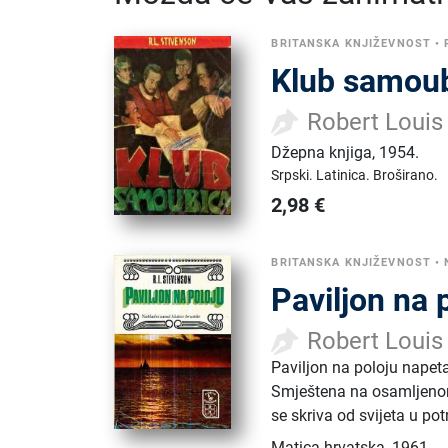
BRITANSKA KNJIŽEVNOST
•
Klub samou
Robert Louis
Džepna knjiga
,
1954.
Srpski.
Latinica.
Broširano.
2,98
€
BRITANSKA KNJIŽEVNOST
•
Paviljon na 
Robert Louis
Paviljon na poloju napet
Smještena na osamljenom 
se skriva od svijeta u po
Matica hrvatska
,
1961.