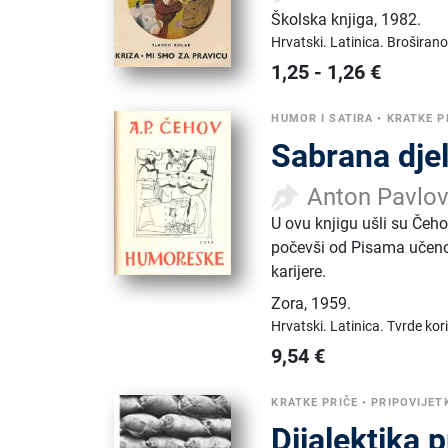
Školska knjiga
,
1982.
Hrvatski.
Latinica.
Broširano
1,25
-
1,26
€
HUMOR I SATIRA
•
KRATKE P
Sabrana dje
Anton Pavlo
U ovu knjigu ušli su Čehov
počevši od Pisama učenom
karijere.
Zora
,
1959.
Hrvatski.
Latinica.
Tvrde kor
9,54
€
KRATKE PRIČE
•
PRIPOVIJET
Dijalektika 