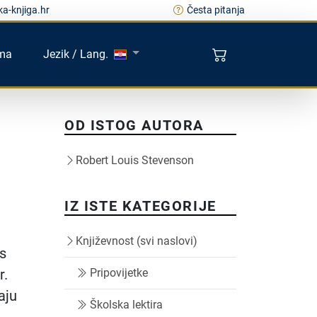
a-knjiga.hr
Česta pitanja
ma
Jezik / Lang.
OD ISTOG AUTORA
Robert Louis Stevenson
IZ ISTE KATEGORIJE
Književnost (svi naslovi)
s
r.
Pripovijetke
aju
Školska lektira