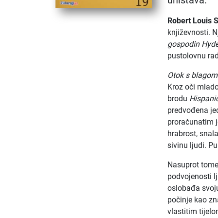
uništava.
Robert Louis 
književnosti. 
gospodin Hyd
pustolovnu rad
Otok s blagom
Kroz oči mlad
brodu
Hispani
predvođena jed
proračunatim 
hrabrost, snala
sivinu ljudi. 
Nasuprot tom
podvojenosti lj
oslobađa svoju
počinje kao zn
vlastitim tije