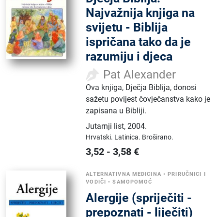
Najvažnija knjiga na
svijetu - Biblija
ispričana tako da je
razumiju i djeca
Pat Alexander
Ova knjiga, Dječja Biblija, donosi
sažetu povijest čovječanstva kako je
zapisana u Bibliji.
Jutarnji list
,
2004.
Hrvatski.
Latinica.
Broširano.
3,52
-
3,58
€
ALTERNATIVNA MEDICINA
•
PRIRUČNICI I
VODIČI
•
SAMOPOMOĆ
Alergije (spriječiti -
prepoznati - liječiti)