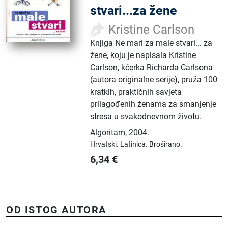
stvari...za žene
Kristine Carlson
Knjiga Ne mari za male stvari... za
žene, koju je napisala Kristine
Carlson, kćerka Richarda Carlsona
(autora originalne serije), pruža 100
kratkih, praktičnih savjeta
prilagođenih ženama za smanjenje
stresa u svakodnevnom životu.
Algoritam
,
2004.
Hrvatski.
Latinica.
Broširano.
6,34
€
OD ISTOG AUTORA