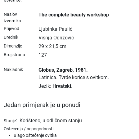
Naslov
The complete beauty workshop
izvornika
Prijevod
Ljubinka Paulić
Urednik
Višnja Ogrizović
Dimenzije
29 x 21,5 cm
Broj strana
127
Nakladnik
Globus
, Zagreb
, 1981.
Latinica.
Tvrde korice s ovitkom.
Jezik:
Hrvatski
.
Jedan primjerak je u ponudi
:
Korišteno, u odličnom stanju
Stanje
Oštećenja / nepogodnosti:
Blago oštećenje ovitka