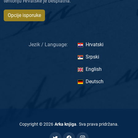
teritoriju Hrvatske je besplatna.
Opcije isporuke
Jezik / Language:
Hrvatski
Srpski
English
Deutsch
Copyright ©
2026
Arka knjiga
.
Sva prava pridržana
.