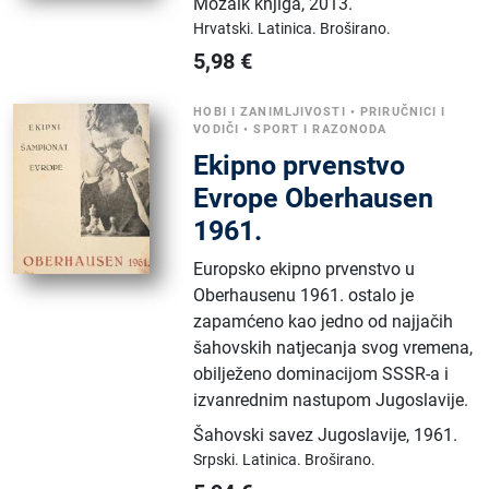
Mozaik knjiga
,
2013.
Hrvatski.
Latinica.
Broširano.
5,98
€
HOBI I ZANIMLJIVOSTI
•
PRIRUČNICI I
VODIČI
•
SPORT I RAZONODA
Ekipno prvenstvo
Evrope Oberhausen
1961.
Europsko ekipno prvenstvo u
Oberhausenu 1961. ostalo je
zapamćeno kao jedno od najjačih
šahovskih natjecanja svog vremena,
obilježeno dominacijom SSSR-a i
izvanrednim nastupom Jugoslavije.
Šahovski savez Jugoslavije
,
1961.
Srpski.
Latinica.
Broširano.