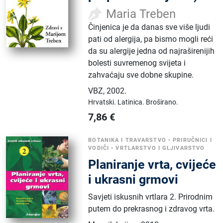
Maria Treben
Činjenica je da danas sve više ljudi
pati od alergija, pa bismo mogli reći
da su alergije jedna od najraširenijih
bolesti suvremenog svijeta i
zahvaćaju sve dobne skupine.
VBZ
,
2002.
Hrvatski.
Latinica.
Broširano.
7,86
€
BOTANIKA I TRAVARSTVO
•
PRIRUČNICI I
VODIČI
•
VRTLARSTVO I GLJIVARSTVO
Planiranje vrta, cvijeće
i ukrasni grmovi
Savjeti iskusnih vrtlara 2. Prirodnim
putem do prekrasnog i zdravog vrta.