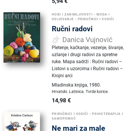
5,94
€
HOBI I ZANIMLJIVOSTI
•
MODA I
ODIJEVANJE
•
PRIRUČNICI I VODIČI
Ručni radovi
Danica Vujnović
Pletenje, kačkanje, vezenje, šivanje,
uzlanje i drugi radovi za spretne
ruke. Mapa sadrži : Ručni radovi –
Listovi s uzorcima i Ručni radovi –
Krojni arci
Mladinska knjiga
,
1980.
Hrvatski.
Latinica.
Tvrde korice.
14,98
€
PRIRUČNICI I VODIČI
•
PSIHOTERAPIJA I
SAMOPOMOĆ
Ne mari za male