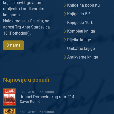
koji se bavi trgovinom
Knjige na popustu
rabljenim i antikvarnim
Knjige do 5 €
knjigama.
Nalazimo se u Osijeku, na
Knjige do 10 €
adresi Trg Ante Starčevića
Kompleti knjiga
10 (Pothodnik).
Rijetke knjige
O nama
Unikatne knjige
Antikvarne knjige
Najnovije u ponudi
DOKUMENTI I ZAPISNICI
Junaci Domovinskog rata #14
Davor Runtić
DOKUMENTI I ZAPISNICI