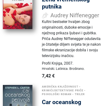
putnika
Audrey Niffenegger
Kultni bestseler hvaljen zbog
originalnosti, duboke emocije i
nježnog prikaza ljubavi i gubitka.
Priča Audrey Niffenegger oduševila
je čitatelje diljem svijeta te je nakon
filmske ekranizacije dobila i svoju
televizijsku inačicu.
Profil Knjiga
,
2007.
Hrvatski.
Latinica.
Broširano.
7,42
€
AMERIČKA KNJIŽEVNOST
•
KRIMIĆI/DETEKTIVSKE PRIČE
•
PSIHOLOŠKI ROMAN
•
TRILER
Car oceanskog