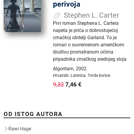
perivoja
Stephen L. Carter
Prvi roman Stephena L. Cartera
napeta je priča o dobrostojećoj
crnačkoj obitelji Garland. To je
roman o suvremenom američkom
društvu promatranom očima
pripadnika crnačkog srednjeg sloja
Algoritam
,
2002.
Hrvatski.
Latinica.
Tvrde korice.
7,46
€
9,32
OD ISTOG AUTORA
Rawi Hage