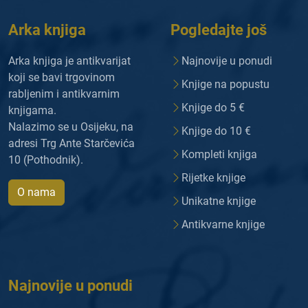
Arka knjiga
Pogledajte još
Arka knjiga je antikvarijat
Najnovije u ponudi
koji se bavi trgovinom
Knjige na popustu
rabljenim i antikvarnim
Knjige do 5 €
knjigama.
Nalazimo se u Osijeku, na
Knjige do 10 €
adresi Trg Ante Starčevića
Kompleti knjiga
10 (Pothodnik).
Rijetke knjige
O nama
Unikatne knjige
Antikvarne knjige
Najnovije u ponudi