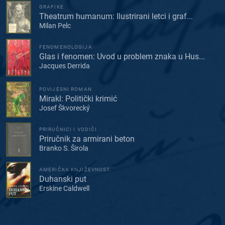
GRAFIKE
Theatrum humanum: Ilustrirani letci i graf...
Milan Pelc
FENOMENOLOGIJA
Glas i fenomen: Uvod u problem znaka u Hus...
Jacques Derrida
POVIJESNI ROMAN
Mirakl: Politički krimić
Josef Škvorecký
PRIRUČNICI I VODIČI
Priručnik za armirani beton
Branko S. Širola
AMERIČKA KNJIŽEVNOST
Duhanski put
Erskine Caldwell