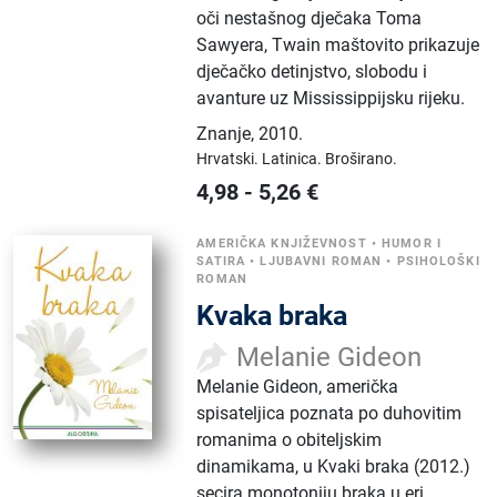
oči nestašnog dječaka Toma
Sawyera, Twain maštovito prikazuje
dječačko detinjstvo, slobodu i
avanture uz Mississippijsku rijeku.
Znanje
,
2010.
Hrvatski.
Latinica.
Broširano.
4,98
-
5,26
€
AMERIČKA KNJIŽEVNOST
•
HUMOR I
SATIRA
•
LJUBAVNI ROMAN
•
PSIHOLOŠKI
ROMAN
Kvaka braka
Melanie Gideon
Melanie Gideon, američka
spisateljica poznata po duhovitim
romanima o obiteljskim
dinamikama, u Kvaki braka (2012.)
secira monotoniju braka u eri