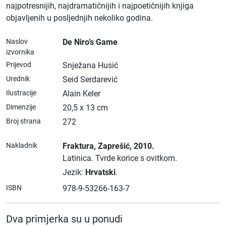
najpotresnijih, najdramatičnijih i najpoetičnijih knjiga
objavljenih u posljednjih nekoliko godina.
Naslov
De Niro’s Game
izvornika
Prijevod
Snježana Husić
Urednik
Seid Serdarević
Ilustracije
Alain Keler
Dimenzije
20,5 x 13 cm
Broj strana
272
Nakladnik
Fraktura
, Zaprešić
, 2010.
Latinica.
Tvrde korice s ovitkom.
Jezik:
Hrvatski
.
ISBN
978-9-53266-163-7
Dva primjerka su u ponudi