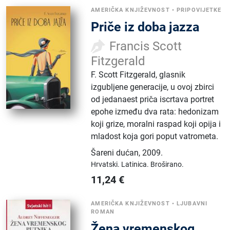
AMERIČKA KNJIŽEVNOST
•
PRIPOVIJETKE
Priče iz doba jazza
Francis Scott
Fitzgerald
F. Scott Fitzgerald, glasnik
izgubljene generacije, u ovoj zbirci
od jedanaest priča iscrtava portret
epohe između dva rata: hedonizam
koji grize, moralni raspad koji opija i
mladost koja gori poput vatrometa.
Šareni dućan
,
2009.
Hrvatski.
Latinica.
Broširano.
11,24
€
AMERIČKA KNJIŽEVNOST
•
LJUBAVNI
ROMAN
Žena vremenskog