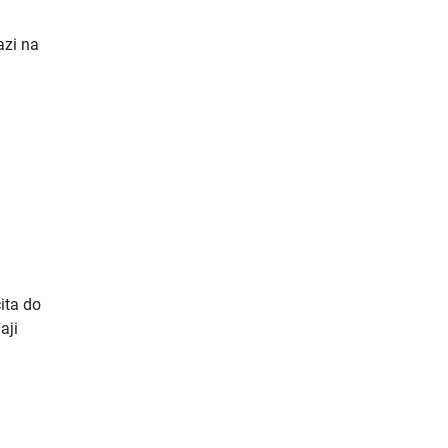
azi na
čita do
aji