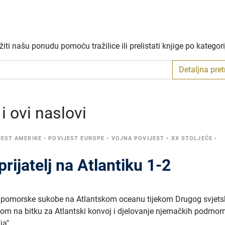
ti našu ponudu pomoću tražilice ili prelistati knjige po kategor
Detaljna pre
 ovi naslovi
JEST AMERIKE
•
POVIJEST EUROPE
•
VOJNA POVIJEST
•
XX STOLJEĆE
•
prijatelj na Atlantiku 1-2
je pomorske sukobe na Atlantskom oceanu tijekom Drugog svjet
om na bitku za Atlantski konvoj i djelovanje njemačkih podmor
ja".