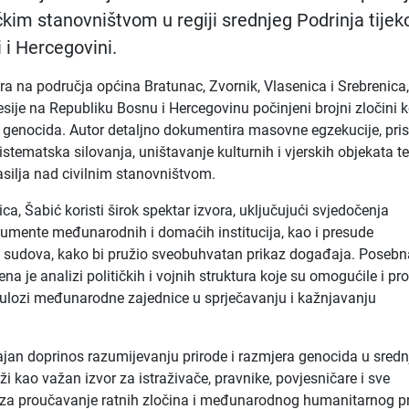
kim stanovništvom u regiji srednjeg Podrinja tije
 i Hercegovini.
ira na područja općina Bratunac, Zvornik, Vlasenica i Srebrenica,
esije na Republiku Bosnu i Hercegovinu počinjeni brojni zločini k
a genocida. Autor detaljno dokumentira masovne egzekucije, pris
sistematska silovanja, uništavanje kulturnih i vjerskih objekata t
asilja nad civilnim stanovništvom.​
ca, Šabić koristi širok spektar izvora, uključujući svjedočenja
okumente međunarodnih i domaćih institucija, kao i presude
sudova, kako bi pružio sveobuhvatan prikaz događaja. Posebn
a je analizi političkih i vojnih struktura koje su omogućile i pr
e ulozi međunarodne zajednice u sprječavanju i kažnjavanju
ajan doprinos razumijevanju prirode i razmjera genocida u sred
uži kao važan izvor za istraživače, pravnike, povjesničare i sve
 za proučavanje ratnih zločina i međunarodnog humanitarnog p