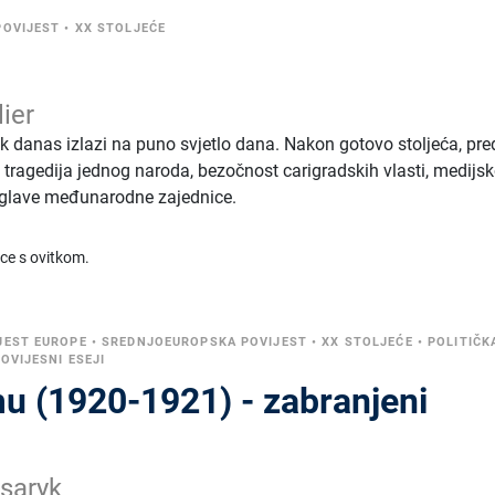
POVIJEST
•
XX STOLJEĆE
lier
 danas izlazi na puno svjetlo dana. Nakon gotovo stoljeća, pre
 tragedija jednog naroda, bezočnost carigradskih vlasti, medijs
e glave međunarodne zajednice.
ice s ovitkom.
JEST EUROPE
•
SREDNJOEUROPSKA POVIJEST
•
XX STOLJEĆE
•
POLITIČK
OVIJESNI ESEJI
mu (1920-1921) - zabranjeni
saryk