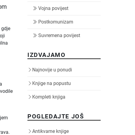
kom
Vojna povijest
Postkomunizam
 gdje
Suvremena povijest
oji
ilna
e
IZDVAJAMO
Najnovije u ponudi
Knjige na popustu
a
ovodile
Kompleti knjiga
POGLEDAJTE JOŠ
njem
Antikvarne knjige
rava.