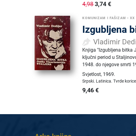
3,74
€
4,98
KOMUNIZAM I FAŠIZAM
•
XX
Izgubljena b
Vladimir Dedi
Knjiga "Izgubljena bitka 
ključni period u Staljino
1948. do njegove smrti 1
Svjetlost
,
1969.
Srpski.
Latinica.
Tvrde korice
9,46
€