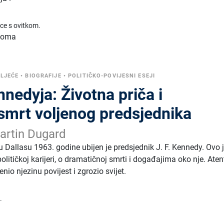
ice s ovitkom.
 toma
LJEĆE
•
BIOGRAFIJE
•
POLITIČKO-POVIJESNI ESEJI
nedyja: Životna priča i
smrt voljenog predsjednika
 Martin Dugard
 Dallasu 1963. godine ubijen je predsjednik J. F. Kennedy. Ovo 
olitičkoj karijeri, o dramatičnoj smrti i događajima oko nje. Aten
nio njezinu povijest i zgrozio svijet.
.