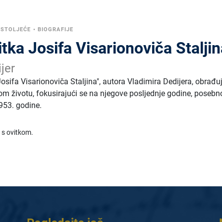
 STOLJEĆE
•
BIOGRAFIJE
itka Josifa Visarionoviča Stalji
jer
Josifa Visarionoviča Staljina", autora Vladimira Dedijera, obrađu
vom životu, fokusirajući se na njegove posljednje godine, posebn
953. godine.
 s ovitkom.