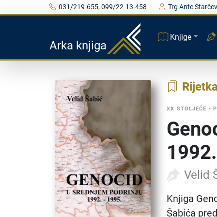
031/219-655, 099/22-13-458
Trg Ante Starčev
Knjige
Arka knjiga
Rijetk
XX STOLJEĆE
•
P
Genoc
1992.
Velid 
Knjiga Geno
Šabića pred