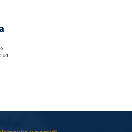
na
je
o od