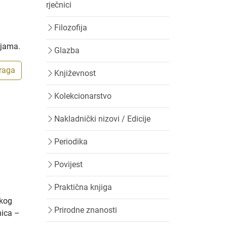
rječnici
Filozofija
ijama.
Glazba
traga
Književnost
Kolekcionarstvo
Nakladnički nizovi / Edicije
Periodika
Povijest
Praktična knjiga
skog
Prirodne znanosti
nica –