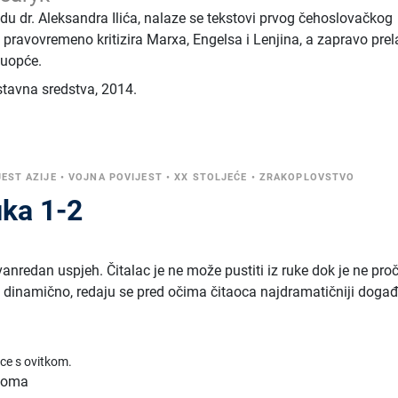
du dr. Aleksandra Ilića, nalaze se tekstovi prvog čehoslovačkog
 pravovremeno kritizira Marxa, Engelsa i Lenjina, a zapravo prel
 uopće.
stavna sredstva
,
2014.
JEST AZIJE
•
VOJNA POVIJEST
•
XX STOLJEĆE
•
ZRAKOPLOVSTVO
ika 1-2
zvanredan uspjeh. Čitalac je ne može pustiti iz ruke dok je ne pro
 i dinamično, redaju se pred očima čitaoca najdramatičniji događ
ice s ovitkom.
 toma