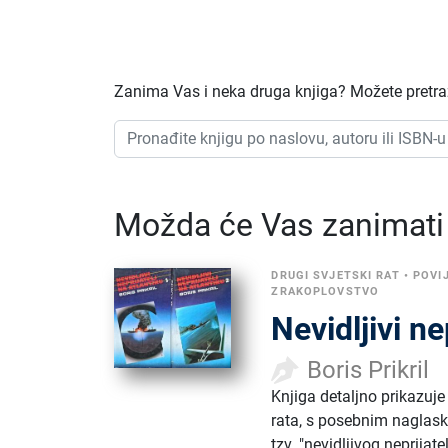
Zanima Vas i neka druga knjiga? Možete pretraži
Možda će Vas zanimati i
DRUGI SVJETSKI RAT
•
POVI
ZRAKOPLOVSTVO
Nevidljivi ne
Boris Prikril
Knjiga detaljno prikazu
rata, s posebnim naglask
tzv. "nevidljivog neprijatel