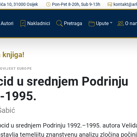
ića 10, 31000 Osijek
Pon-Pet 8-20h, Sub 9-13h
kontakt@ark
Autori
Nakladnici
Pretraga
Upute
O na
a knjiga
OVIJEST EUROPE
id u srednjem Podrinju
-1995.
Šabić
cid u srednjem Podrinju 1992.–1995. autora Velid
stavlja temeljitu znanstvenu analizu zločina počin