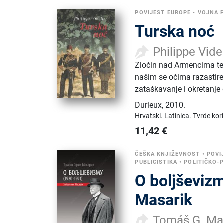
POVIJEST EUROPE
•
VOJNA 
Turska noć
Philippe Vide
Zločin nad Armencima tek
našim se očima razastire
zataškavanje i okretanj
Durieux
,
2010.
Hrvatski.
Latinica.
Tvrde kor
11,42
€
ČEŠKA KNJIŽEVNOST
•
POVI
PUBLICISTIKA
•
POLITIČKO-P
O boljševiz
Masarik
Tomáš G. Ma