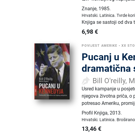
Znanje
,
1985.
Hrvatski.
Latinica.
Tvrde kor
Knjiga se sastoji od dva
6,98
€
POVIJEST AMERIKE
•
XX STO
Pucanj u Ken
dramatična 
Bill O'reilly,
Usred kampanje u posjetu
njegova životna priča, o p
potresao Ameriku, promije
Profil Knjiga
,
2013.
Hrvatski.
Latinica.
Broširano
13,46
€