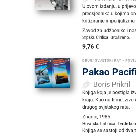
U ovom izdanju, u prijevo
predsjednika u kojima on
kritiziranje imperijalizma
Zavod za udžbenike i na
Srpski.
Ćirilica.
Broširano.
9,76
€
DRUGI SVJETSKI RAT
•
POVI
Pakao Pacif
Boris Prikril
Knjiga koja je postigla i
kraja. Kao na filmu, živo
drugog svjetskog rata.
Znanje
,
1985.
Hrvatski.
Latinica.
Tvrde kor
Knjiga se sastoji od dva