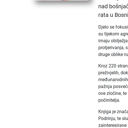
nad bošnjač
rata u Bosni
Djelo se fokus
su tijekom agr
imaju obilježj
protjerivanja, 
druge oblike n
Kroz 220 strani
preživjelih, d
međunarodnih 
pažnja posvećen
ove zločine, t
počinitelja.​
Knjiga je znač
Podrinju, te sl
zainteresirane