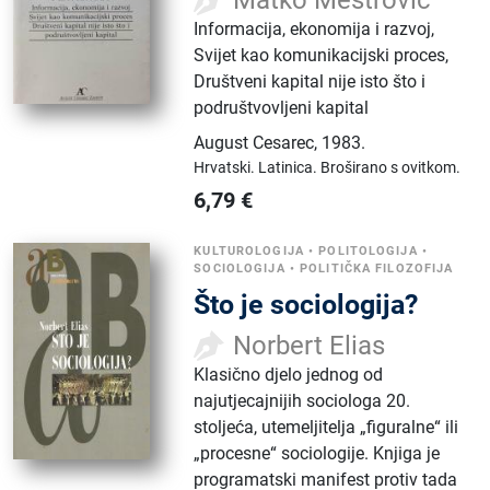
Matko Meštrović
Informacija, ekonomija i razvoj,
Svijet kao komunikacijski proces,
Društveni kapital nije isto što i
podruštvovljeni kapital
August Cesarec
,
1983.
Hrvatski.
Latinica.
Broširano s ovitkom.
6,79
€
KULTUROLOGIJA
•
POLITOLOGIJA
•
SOCIOLOGIJA
•
POLITIČKA FILOZOFIJA
Što je sociologija?
Norbert Elias
Klasično djelo jednog od
najutjecajnijih sociologa 20.
stoljeća, utemeljitelja „figuralne“ ili
„procesne“ sociologije. Knjiga je
programatski manifest protiv tada