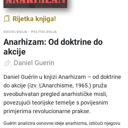
Rijetka knjiga
SOCIOLOGIJA
•
POLITOLOGIJA
Anarhizam: Od doktrine do
akcije
Daniel Guerin
Daniel Guérin u knjizi Anarhizam – od doktrine
do akcije (izv. L'Anarchisme, 1965.) pruža
sveobuhvatan pregled anarhističke misli,
povezujući teorijske temelje s povijesnim
primjerima revolucionarne prakse.
Guérin analizira osnovne ideje anarhizma, ističući njegovu