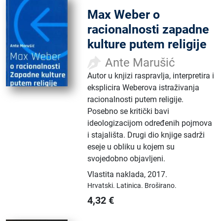
Max Weber o
racionalnosti zapadne
kulture putem religije
Ante Marušić
Autor u knjizi raspravlja, interpretira i
eksplicira Weberova istraživanja
racionalnosti putem religije.
Posebno se kritički bavi
ideologizacijom određenih pojmova
i stajališta. Drugi dio knjige sadrži
eseje u obliku u kojem su
svojedobno objavljeni.
Vlastita naklada
,
2017.
Hrvatski.
Latinica.
Broširano.
4,32
€