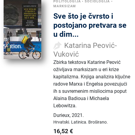
POLITOLOGIJA
•
SOCIOLOGIJA
•
MARKSIZAM
Sve što je čvrsto i
postojano pretvara se
u dim...
Katarina Peović-
Vuković
Zbirka tekstova Katarine Peović
oživljava marksizam u eri krize
kapitalizma. Knjiga analizira ključne
radove Marxa i Engelsa povezujući
ih s suvremenim misliocima poput
Alaina Badioua i Michaela
Lebowitza.
Durieux
,
2021.
Hrvatski.
Latinica.
Broširano.
16,52
€