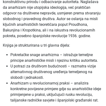
konstruktivnu prirodu i odbacivanje autoriteta. Naglašava
da anarhizam nije utopijska ideologija, već praktičan
odgovor na društvene nepravde, usmjeren prema stvaranju
slobodnog i pravednog društva. Autor se oslanja na misli
ključnih anarhističkih teoretičara poput Proudhona,
Bakunjina i Kropotkina, ali i na iskustva revolucionarnih
pokreta, posebno španjolske revolucije 1936. godine.
Knjiga je strukturirana u tri glavna dijela:
Pokretačke snage anarhizma – istražuje temeljne
principe anarhističke misli i njezinu kritiku autoriteta.
U potrazi za društvom budućnosti – razmatra vizije
alternativnog društvenog uređenja temeljenog na
slobodi i jednakosti.
Anarhizam u revolucionarnoj praksi – analizira
konkretne povijesne primjere gdje su anarhističke ideje
primijenjene u praksi, uključujući rusku revoluciju,
talijanske radničke savjete i španjolski građanski rat.