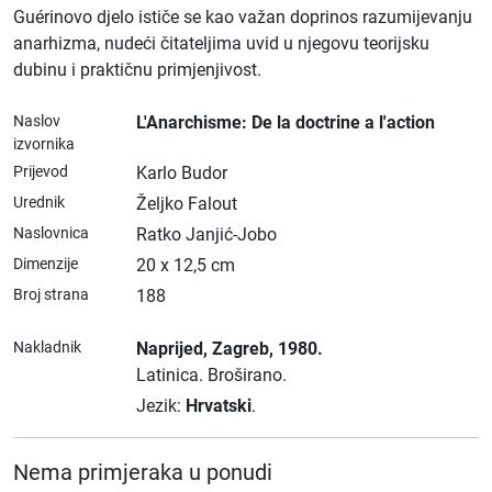
Guérinovo djelo ističe se kao važan doprinos razumijevanju
anarhizma, nudeći čitateljima uvid u njegovu teorijsku
dubinu i praktičnu primjenjivost.
Naslov
L'Anarchisme: De la doctrine a l'action
izvornika
Prijevod
Karlo Budor
Urednik
Željko Falout
Naslovnica
Ratko Janjić-Jobo
Dimenzije
20 x 12,5 cm
Broj strana
188
Nakladnik
Naprijed
, Zagreb
, 1980.
Latinica.
Broširano.
Jezik:
Hrvatski
.
Nema primjeraka u ponudi