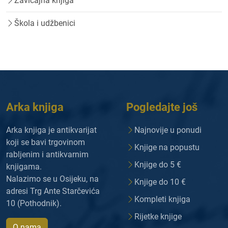
Zavičajna knjiga
Škola i udžbenici
Arka knjiga
Pogledajte još
Arka knjiga je antikvarijat
Najnovije u ponudi
koji se bavi trgovinom
Knjige na popustu
rabljenim i antikvarnim
Knjige do 5 €
knjigama.
Nalazimo se u Osijeku, na
Knjige do 10 €
adresi Trg Ante Starčevića
Kompleti knjiga
10 (Pothodnik).
Rijetke knjige
O nama