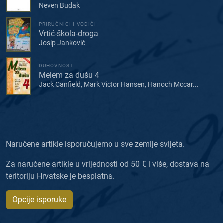
Neven Budak
PRIRUČNICI I VODIČI
Vrtić-škola-droga
Josip Janković
DUHOVNOST
Melem za dušu 4
Jack Canfield, Mark Victor Hansen, Hanoch Mccar...
Naručene artikle isporučujemo u sve zemlje svijeta.
Za naručene artikle u vrijednosti od 50 € i više, dostava na
teritoriju Hrvatske je besplatna.
Opcije isporuke