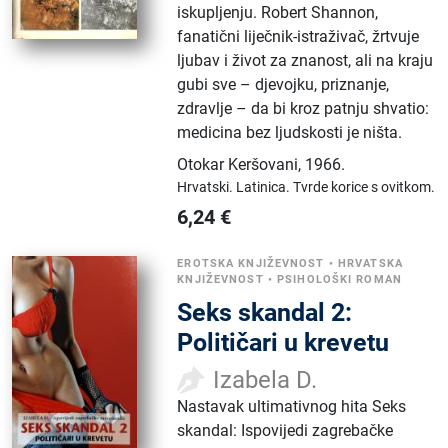
iskupljenju. Robert Shannon,
fanatični liječnik-istraživač, žrtvuje
ljubav i život za znanost, ali na kraju
gubi sve – djevojku, priznanje,
zdravlje – da bi kroz patnju shvatio:
medicina bez ljudskosti je ništa.
Otokar Keršovani
,
1966.
Hrvatski.
Latinica.
Tvrde korice s ovitkom.
6,24
€
EROTSKA KNJIŽEVNOST
•
HRVATSKA
KNJIŽEVNOST
•
PSIHOLOŠKI ROMAN
Seks skandal 2:
Političari u krevetu
Izabela D.
Nastavak ultimativnog hita Seks
skandal: Ispovijedi zagrebačke