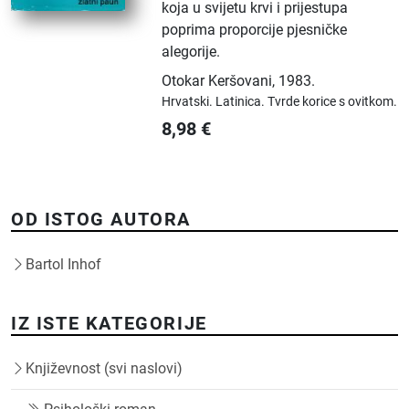
koja u svijetu krvi i prijestupa
poprima proporcije pjesničke
alegorije.
Otokar Keršovani
,
1983.
Hrvatski.
Latinica.
Tvrde korice s ovitkom.
8,98
€
OD ISTOG AUTORA
Bartol Inhof
IZ ISTE KATEGORIJE
Književnost (svi naslovi)