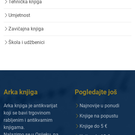
Tehnička knjiga
Umjetnost
Zavičajna knjiga
Škola i udžbenici
Arka knjiga
Pogledajte još
Arka knjiga je antikvarijat
Najnovije u ponudi
koji se bavi trgovinom
Knjige na popustu
rabljenim i antikvarnim
Knjige do 5 €
knjigama.
Nalazimo se u Osijeku, na