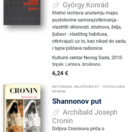
György Konrád
Klatno iscrtava unutarnju mapu
pustolovine samorazotkrivanja -
vlastitih sklonosti, strahova, želja,
Ijubavi - vlastitog habitusa,
otkrivajući uz to, kao nikad do sada,
i tajne piščeve radionice.
Kulturni centar Novog Sada
,
2010.
Srpski.
Latinica.
Broširano.
6,24
€
BRITANSKA KNJIŽEVNOST
•
PSIHOLOŠKI
ROMAN
Shannonov put
Archibald Joseph
Cronin
Dirljiva Croninova priča o