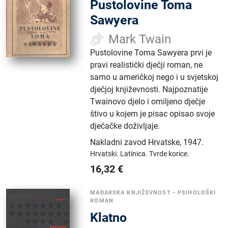
Pustolovine Toma
Sawyera
Mark Twain
Pustolovine Toma Sawyera prvi je
pravi realistički dječji roman, ne
samo u američkoj nego i u svjetskoj
dječjoj književnosti. Najpoznatije
Twainovo djelo i omiljeno dječje
štivo u kojem je pisac opisao svoje
dječačke doživljaje.
Nakladni zavod Hrvatske
,
1947.
Hrvatski.
Latinica.
Tvrde korice.
16,32
€
MAĐARSKA KNJIŽEVNOST
•
PSIHOLOŠKI
ROMAN
Klatno