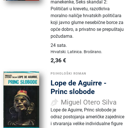
manekenke, Seks skandal 2:
Političari u krevetu, razotkriva
moralno naličje hrvatskih političara
koji javno glume nesebične borce za
opće dobro, a privatno se prepuštaju
požudama.
24 sata
.
Hrvatski.
Latinica.
Broširano.
2,36
€
PSIHOLOŠKI ROMAN
Lope de Aguirre -
Princ slobode
Miguel Otero Silva
Lope de Aguirre, Princ slobode je
odraz postojanja američke zajednice
i stvaranja velike individualne figure