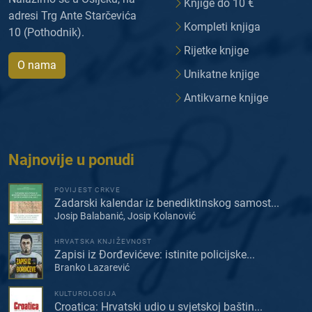
Knjige do 10 €
adresi Trg Ante Starčevića
Kompleti knjiga
10 (Pothodnik).
Rijetke knjige
O nama
Unikatne knjige
Antikvarne knjige
Najnovije u ponudi
POVIJEST CRKVE
Zadarski kalendar iz benediktinskog samost...
Josip Balabanić, Josip Kolanović
HRVATSKA KNJIŽEVNOST
Zapisi iz Đorđevićeve: istinite policijske...
Branko Lazarević
KULTUROLOGIJA
Croatica: Hrvatski udio u svjetskoj baštin...