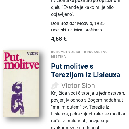
i vizionarke poznate po opsežnom
djelu "Evanđelje kako mi je bilo
objavljeno".
Don Božidar Medvid
,
1985.
Hrvatski.
Latinica.
Broširano.
4,58
€
DUHOVNI VODIČI
•
KRŠĆANSTVO
•
MISTIKA
Put molitve s
Terezijom iz Lisieuxa
Victor Sion
Knjižica vodi čitatelja u jednostavan,
povjerljiv odnos s Bogom nadahnut
“malim putem” sv. Terezije iz
Lisieuxa, pokazujući kako se molitva
rađa iz malenosti, povjerenja i
svakodnevne predanosti.