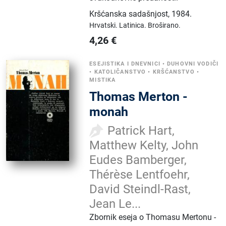
Kršćanska sadašnjost
,
1984.
Hrvatski.
Latinica.
Broširano.
4,26
€
ESEJISTIKA I DNEVNICI
•
DUHOVNI VODIČI
•
KATOLIČANSTVO
•
KRŠĆANSTVO
•
MISTIKA
Thomas Merton -
monah
Patrick Hart,
Matthew Kelty, John
Eudes Bamberger,
Thérèse Lentfoehr,
David Steindl-Rast,
Jean Le...
Zbornik eseja o Thomasu Mertonu -