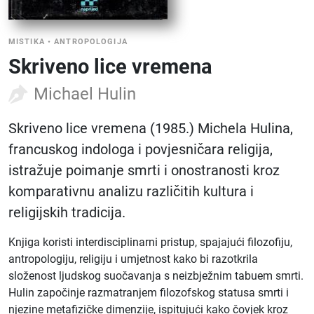
MISTIKA
•
ANTROPOLOGIJA
Skriveno lice vremena
Michael Hulin
Skriveno lice vremena (1985.) Michela Hulina,
francuskog indologa i povjesničara religija,
istražuje poimanje smrti i onostranosti kroz
komparativnu analizu različitih kultura i
religijskih tradicija.
Knjiga koristi interdisciplinarni pristup, spajajući filozofiju,
antropologiju, religiju i umjetnost kako bi razotkrila
složenost ljudskog suočavanja s neizbježnim tabuem smrti.
Hulin započinje razmatranjem filozofskog statusa smrti i
njezine metafizičke dimenzije, ispitujući kako čovjek kroz