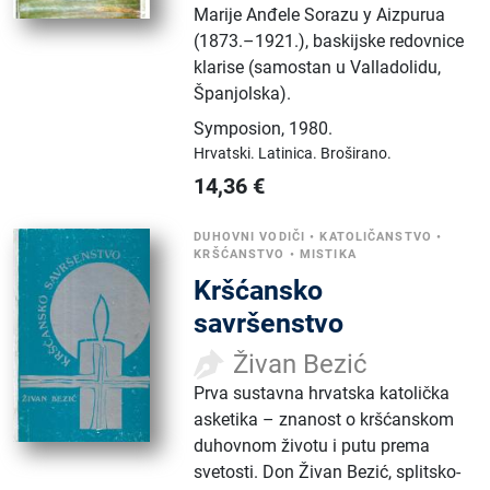
Marije Anđele Sorazu y Aizpurua
(1873.–1921.), baskijske redovnice
klarise (samostan u Valladolidu,
Španjolska).
Symposion
,
1980.
Hrvatski.
Latinica.
Broširano.
14,36
€
DUHOVNI VODIČI
•
KATOLIČANSTVO
•
KRŠĆANSTVO
•
MISTIKA
Kršćansko
savršenstvo
Živan Bezić
Prva sustavna hrvatska katolička
asketika – znanost o kršćanskom
duhovnom životu i putu prema
svetosti. Don Živan Bezić, splitsko-