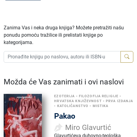
Zanima Vas i neka druga knjiga? Možete pretražiti našu
ponudu pomoću tražilice ili prelistati knjige po
kategorijama.
Možda će Vas zanimati i ovi naslovi
EZOTERIJA
•
FILOZOFIJA RELIGIJE
•
HRVATSKA KNJIŽEVNOST
•
PRVA IZDANJA
•
KATOLIČANSTVO
•
MISTIKA
Pakao
Miro Glavurtić
Glavurtićeva duhovno-teološka