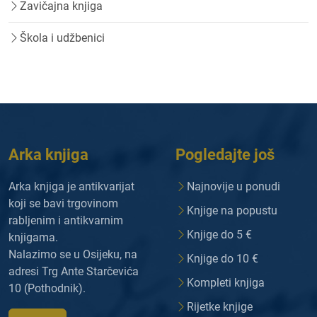
Zavičajna knjiga
Škola i udžbenici
Arka knjiga
Pogledajte još
Arka knjiga je antikvarijat
Najnovije u ponudi
koji se bavi trgovinom
Knjige na popustu
rabljenim i antikvarnim
Knjige do 5 €
knjigama.
Nalazimo se u Osijeku, na
Knjige do 10 €
adresi Trg Ante Starčevića
Kompleti knjiga
10 (Pothodnik).
Rijetke knjige