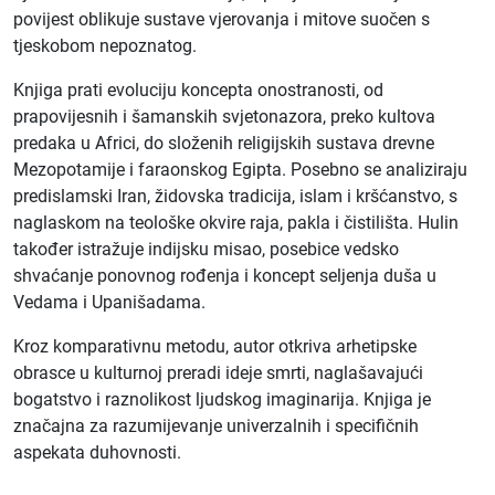
povijest oblikuje sustave vjerovanja i mitove suočen s
tjeskobom nepoznatog.
Knjiga prati evoluciju koncepta onostranosti, od
prapovijesnih i šamanskih svjetonazora, preko kultova
predaka u Africi, do složenih religijskih sustava drevne
Mezopotamije i faraonskog Egipta. Posebno se analiziraju
predislamski Iran, židovska tradicija, islam i kršćanstvo, s
naglaskom na teološke okvire raja, pakla i čistilišta. Hulin
također istražuje indijsku misao, posebice vedsko
shvaćanje ponovnog rođenja i koncept seljenja duša u
Vedama i Upanišadama.
Kroz komparativnu metodu, autor otkriva arhetipske
obrasce u kulturnoj preradi ideje smrti, naglašavajući
bogatstvo i raznolikost ljudskog imaginarija. Knjiga je
značajna za razumijevanje univerzalnih i specifičnih
aspekata duhovnosti.