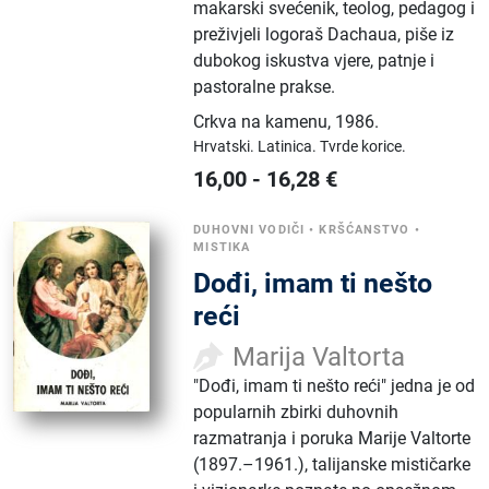
makarski svećenik, teolog, pedagog i
preživjeli logoraš Dachaua, piše iz
dubokog iskustva vjere, patnje i
pastoralne prakse.
Crkva na kamenu
,
1986.
Hrvatski.
Latinica.
Tvrde korice.
16,00
-
16,28
€
DUHOVNI VODIČI
•
KRŠĆANSTVO
•
MISTIKA
Dođi, imam ti nešto
reći
Marija Valtorta
"Dođi, imam ti nešto reći" jedna je od
popularnih zbirki duhovnih
razmatranja i poruka Marije Valtorte
(1897.–1961.), talijanske mističarke