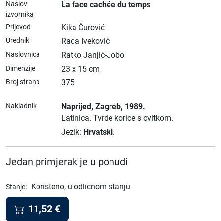
Naslov
La face cachée du temps
izvornika
Prijevod
Kika Čurović
Urednik
Rada Iveković
Naslovnica
Ratko Janjić-Jobo
Dimenzije
23 x 15 cm
Broj strana
375
Nakladnik
Naprijed
, Zagreb
, 1989.
Latinica.
Tvrde korice s ovitkom.
Jezik:
Hrvatski
.
Jedan primjerak je u ponudi
:
Korišteno, u odličnom stanju
Stanje
11,52
€