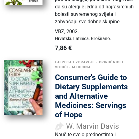
da su alergije jedna od najraširenijih
bolesti suvremenog svijeta i
zahvaćaju sve dobne skupine.
VBZ
,
2002.
Hrvatski.
Latinica.
Broširano.
7,86
€
LJEPOTA I ZDRAVLJE
•
PRIRUČNICI I
VODIČI
•
MEDICINA
Consumer's Guide to
Dietary Supplements
and Alternative
Medicines: Servings
of Hope
W. Marvin Davis
Naučite sve o prednostima i