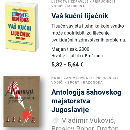
LJEPOTA I ZDRAVLJE
•
PRIRUČNICI I
VODIČI
•
MEDICINA
Vaš kućni liječnik
Tisuće savjeta i tehnika koje svatko
može upotrijebiti za liječenje
svakidašnjih zdravstvenih problema.
Marjan tisak
,
2000.
Hrvatski.
Latinica.
Broširano.
5,32
-
5,64
€
HOBI I ZANIMLJIVOSTI
•
PRIRUČNICI I
VODIČI
•
SPORT I RAZONODA
Antologija šahovskog
majstorstva
Jugoslavije
Vladimir Vuković,
Braslav Rabar, Dražen