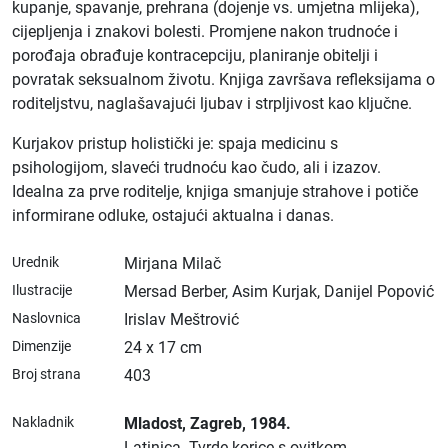
kupanje, spavanje, prehrana (dojenje vs. umjetna mlijeka),
cijepljenja i znakovi bolesti. Promjene nakon trudnoće i
porođaja obrađuje kontracepciju, planiranje obitelji i
povratak seksualnom životu. Knjiga završava refleksijama o
roditeljstvu, naglašavajući ljubav i strpljivost kao ključne.
Kurjakov pristup holistički je: spaja medicinu s
psihologijom, slaveći trudnoću kao čudo, ali i izazov.
Idealna za prve roditelje, knjiga smanjuje strahove i potiče
informirane odluke, ostajući aktualna i danas.
Urednik
Mirjana Milač
Ilustracije
Mersad Berber, Asim Kurjak, Danijel Popović
Naslovnica
Irislav Meštrović
Dimenzije
24 x 17 cm
Broj strana
403
Nakladnik
Mladost
, Zagreb
, 1984.
Latinica.
Tvrde korice s ovitkom.