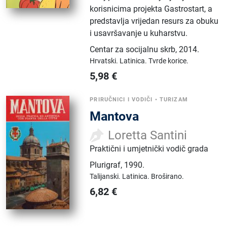
korisnicima projekta Gastrostart, a
predstavlja vrijedan resurs za obuku
i usavršavanje u kuharstvu.
Centar za socijalnu skrb
,
2014.
Hrvatski.
Latinica.
Tvrde korice.
5,98
€
PRIRUČNICI I VODIČI
•
TURIZAM
Mantova
Loretta Santini
Praktični i umjetnički vodič grada
Plurigraf
,
1990.
Talijanski.
Latinica.
Broširano.
6,82
€