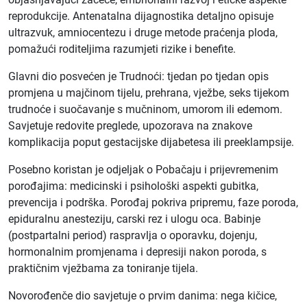
reprodukcije. Antenatalna dijagnostika detaljno opisuje
ultrazvuk, amniocentezu i druge metode praćenja ploda,
pomažući roditeljima razumjeti rizike i benefite.
Glavni dio posvećen je Trudnoći: tjedan po tjedan opis
promjena u majčinom tijelu, prehrana, vježbe, seks tijekom
trudnoće i suočavanje s mučninom, umorom ili edemom.
Savjetuje redovite preglede, upozorava na znakove
komplikacija poput gestacijske dijabetesa ili preeklampsije.
Posebno koristan je odjeljak o Pobačaju i prijevremenim
porođajima: medicinski i psihološki aspekti gubitka,
prevencija i podrška. Porođaj pokriva pripremu, faze poroda,
epiduralnu anesteziju, carski rez i ulogu oca. Babinje
(postpartalni period) raspravlja o oporavku, dojenju,
hormonalnim promjenama i depresiji nakon poroda, s
praktičnim vježbama za toniranje tijela.
Novorođenče dio savjetuje o prvim danima: nega kičice,