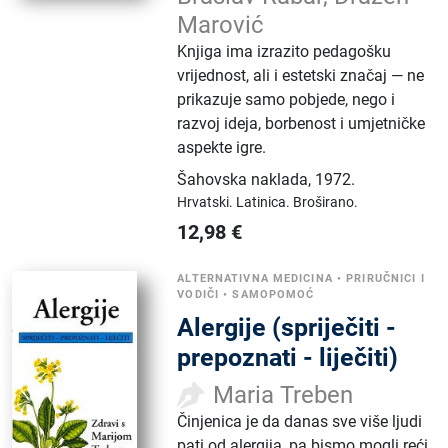
Marović
Knjiga ima izrazito pedagošku
vrijednost, ali i estetski značaj — ne
prikazuje samo pobjede, nego i
razvoj ideja, borbenost i umjetničke
aspekte igre.
Šahovska naklada
,
1972.
Hrvatski.
Latinica.
Broširano.
12,98
€
ALTERNATIVNA MEDICINA
•
PRIRUČNICI I
VODIČI
•
SAMOPOMOĆ
Alergije (spriječiti -
prepoznati - liječiti)
Maria Treben
Činjenica je da danas sve više ljudi
pati od alergija, pa bismo mogli reći