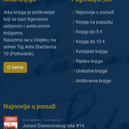
Arka knjiga je antikvarijat
Najnovije u ponudi
koji se bavi trgovinom
Knjige na popustu
rabljenim i antikvarnim
Knjige do 5 €
knjigama.
Nalazimo se u Osijeku, na
Knjige do 10 €
adresi Trg Ante Starčevića
Kompleti knjiga
10 (Pothodnik).
Rijetke knjige
O nama
Unikatne knjige
Antikvarne knjige
Najnovije u ponudi
DOKUMENTI I ZAPISNICI
Junaci Domovinskog rata #14