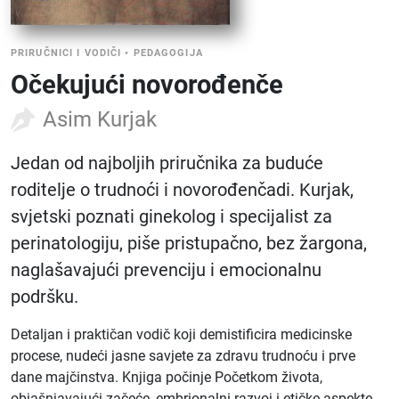
PRIRUČNICI I VODIČI
•
PEDAGOGIJA
Očekujući novorođenče
Asim Kurjak
Jedan od najboljih priručnika za buduće
roditelje o trudnoći i novorođenčadi. Kurjak,
svjetski poznati ginekolog i specijalist za
perinatologiju, piše pristupačno, bez žargona,
naglašavajući prevenciju i emocionalnu
podršku.
Detaljan i praktičan vodič koji demistificira medicinske
procese, nudeći jasne savjete za zdravu trudnoću i prve
dane majčinstva. Knjiga počinje Početkom života,
objašnjavajući začeće, embrionalni razvoj i etičke aspekte