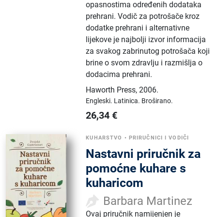
opasnostima određenih dodataka
prehrani. Vodič za potrošače kroz
dodatke prehrani i alternativne
lijekove je najbolji izvor informacija
za svakog zabrinutog potrošača koji
brine o svom zdravlju i razmišlja o
dodacima prehrani.
Haworth Press
,
2006.
Engleski.
Latinica.
Broširano.
26,34
€
KUHARSTVO
•
PRIRUČNICI I VODIČI
Nastavni priručnik za
pomoćne kuhare s
kuharicom
Barbara Martinez
Ovaj priručnik namijenjen je