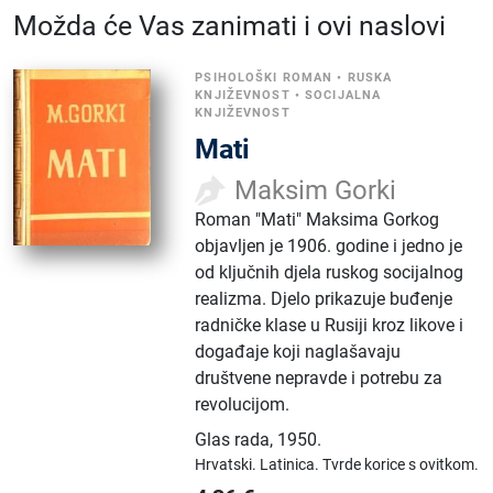
Možda će Vas zanimati i ovi naslovi
PSIHOLOŠKI ROMAN
•
RUSKA
KNJIŽEVNOST
•
SOCIJALNA
KNJIŽEVNOST
Mati
Maksim Gorki
Roman "Mati" Maksima Gorkog
objavljen je 1906. godine i jedno je
od ključnih djela ruskog socijalnog
realizma. Djelo prikazuje buđenje
radničke klase u Rusiji kroz likove i
događaje koji naglašavaju
društvene nepravde i potrebu za
revolucijom.
Glas rada
,
1950.
Hrvatski.
Latinica.
Tvrde korice s ovitkom.