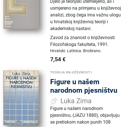
Djelo je teorijski utemeljeno, ali i
usmjereno na primjenu u književnoj
analizi, zbog čega ima važnu ulogu
u hrvatskoj književnoj teoriji i
akademskoj nastavi.
Zavod za znanost o književnosti
Filozofskoga fakulteta
,
1991.
Hrvatski.
Latinica.
Broširano.
7,54
€
TEORIJA KNJIŽEVNOSTI
Figure u našem
narodnom pjesništvu
Luka Zima
Figure u našem narodnom
pjesništvu, (JAZU 1880), objavljuju
se pretiskom nakon punih 108