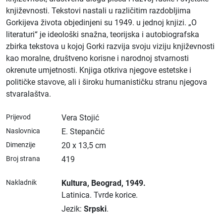
književnosti. Tekstovi nastali u različitim razdobljima
Gorkijeva života objedinjeni su 1949. u jednoj knjizi. „O
literaturi“ je ideološki snažna, teorijska i autobiografska
zbirka tekstova u kojoj Gorki razvija svoju viziju književnosti
kao moralne, društveno korisne i narodnoj stvarnosti
okrenute umjetnosti. Knjiga otkriva njegove estetske i
političke stavove, ali i široku humanističku stranu njegova
stvaralaštva.
Prijevod
Vera Stojić
Naslovnica
E. Stepančić
Dimenzije
20 x 13,5 cm
Broj strana
419
Nakladnik
Kultura
, Beograd
, 1949.
Latinica.
Tvrde korice.
Jezik:
Srpski
.