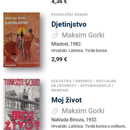
4,36
€
PSIHOLOŠKI ROMAN
Djetinjstvo
Maksim Gorki
Mladost
,
1982.
Hrvatski.
Latinica.
Tvrde korice.
2,99
€
ESEJISTIKA I DNEVNICI
•
SOCIJALNA
KNJIŽEVNOST
•
AUTOBIOGRAFIJE I
MEMOARI
Moj život
Maksim Gorki
Naklada Binoza
,
1932.
Hrvatski.
Latinica.
Tvrde korice s ovitkom.