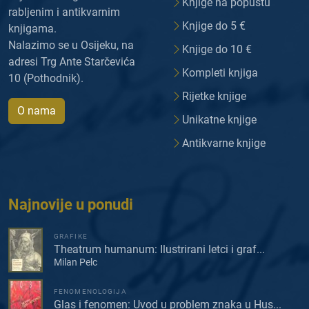
Knjige na popustu
rabljenim i antikvarnim
Knjige do 5 €
knjigama.
Nalazimo se u Osijeku, na
Knjige do 10 €
adresi Trg Ante Starčevića
Kompleti knjiga
10 (Pothodnik).
Rijetke knjige
O nama
Unikatne knjige
Antikvarne knjige
Najnovije u ponudi
GRAFIKE
Theatrum humanum: Ilustrirani letci i graf...
Milan Pelc
FENOMENOLOGIJA
Glas i fenomen: Uvod u problem znaka u Hus...