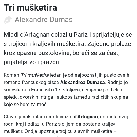
Tri mušketira
Alexandre Dumas
Mladi d’Artagnan dolazi u Pariz i sprijateljuje se
s trojicom kraljevih mušketira. Zajedno prolaze
kroz opasne pustolovine, boreći se za čast,
prijateljstvo i pravdu.
Roman
Tri mušketira
jedan je od najpoznatijih pustolovnih
romana francuskog pisca
Alexandrea Dumasa
. Radnja je
smještena u Francusku 17. stoljeća, u vrijeme političkih
spletki, dvorskih intriga i sukoba između različitih skupina
koje se bore za moć.
Glavni junak, mladi i ambiciozni
d’Artagnan
, napušta svoj
rodni kraj i odlazi u Pariz s ciljem da postane kraljev
mušketir. Ondje upoznaje trojicu slavnih mušketira –