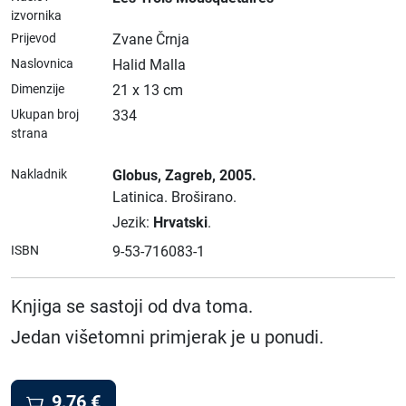
izvornika
Prijevod
Zvane Črnja
Naslovnica
Halid Malla
Dimenzije
21 x 13 cm
Ukupan broj
334
strana
Nakladnik
Globus
, Zagreb
, 2005.
Latinica.
Broširano.
Jezik:
Hrvatski
.
ISBN
9-53-716083-1
Knjiga se sastoji od dva toma.
Jedan višetomni primjerak je u ponudi.
9,76
€