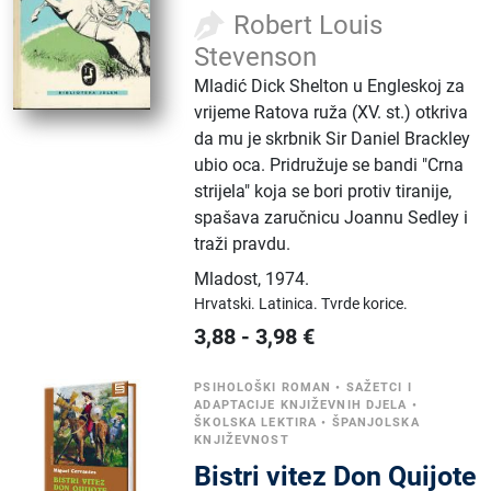
Robert Louis
Stevenson
Mladić Dick Shelton u Engleskoj za
vrijeme Ratova ruža (XV. st.) otkriva
da mu je skrbnik Sir Daniel Brackley
ubio oca. Pridružuje se bandi "Crna
strijela" koja se bori protiv tiranije,
spašava zaručnicu Joannu Sedley i
traži pravdu.
Mladost
,
1974.
Hrvatski.
Latinica.
Tvrde korice.
3,88
-
3,98
€
PSIHOLOŠKI ROMAN
•
SAŽETCI I
ADAPTACIJE KNJIŽEVNIH DJELA
•
ŠKOLSKA LEKTIRA
•
ŠPANJOLSKA
KNJIŽEVNOST
Bistri vitez Don Quijote