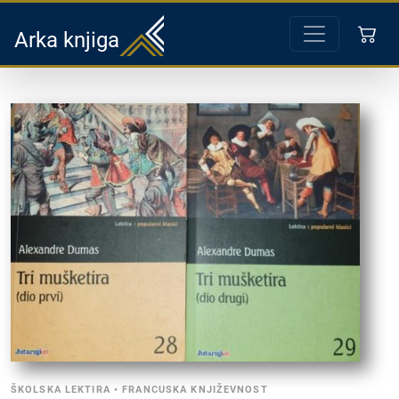
Arka knjiga
ŠKOLSKA LEKTIRA
•
FRANCUSKA KNJIŽEVNOST