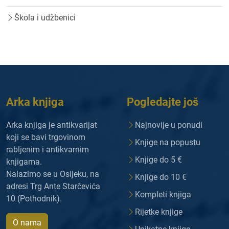
Škola i udžbenici
Arka knjiga
Pogledajte još
Arka knjiga je antikvarijat
Najnovije u ponudi
koji se bavi trgovinom
Knjige na popustu
rabljenim i antikvarnim
Knjige do 5 €
knjigama.
Nalazimo se u Osijeku, na
Knjige do 10 €
adresi Trg Ante Starčevića
Kompleti knjiga
10 (Pothodnik).
Rijetke knjige
O nama