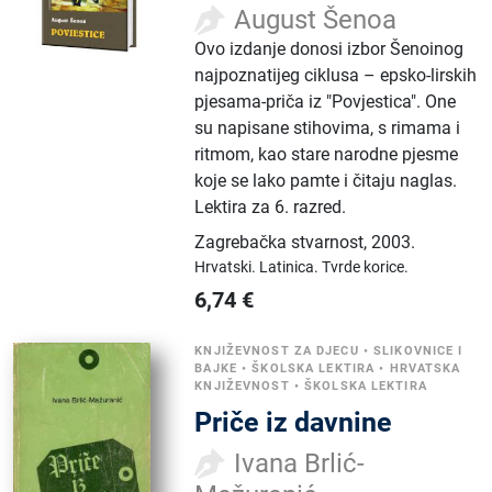
August Šenoa
Ovo izdanje donosi izbor Šenoinog
najpoznatijeg ciklusa – epsko-lirskih
pjesama-priča iz "Povjestica". One
su napisane stihovima, s rimama i
ritmom, kao stare narodne pjesme
koje se lako pamte i čitaju naglas.
Lektira za 6. razred.
Zagrebačka stvarnost
,
2003.
Hrvatski.
Latinica.
Tvrde korice.
6,74
€
KNJIŽEVNOST ZA DJECU
•
SLIKOVNICE I
BAJKE
•
ŠKOLSKA LEKTIRA
•
HRVATSKA
KNJIŽEVNOST
•
ŠKOLSKA LEKTIRA
Priče iz davnine
Ivana Brlić-