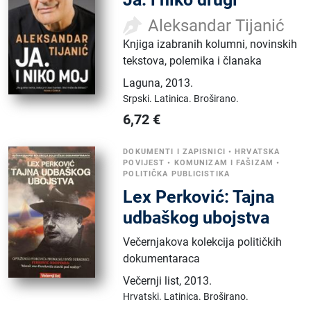
Aleksandar Tijanić
Knjiga izabranih kolumni, novinskih
tekstova, polemika i članaka
Laguna
,
2013.
Srpski.
Latinica.
Broširano.
6,72
€
DOKUMENTI I ZAPISNICI
•
HRVATSKA
POVIJEST
•
KOMUNIZAM I FAŠIZAM
•
POLITIČKA PUBLICISTIKA
Lex Perković: Tajna
udbaškog ubojstva
Večernjakova kolekcija političkih
dokumentaraca
Večernji list
,
2013.
Hrvatski.
Latinica.
Broširano.