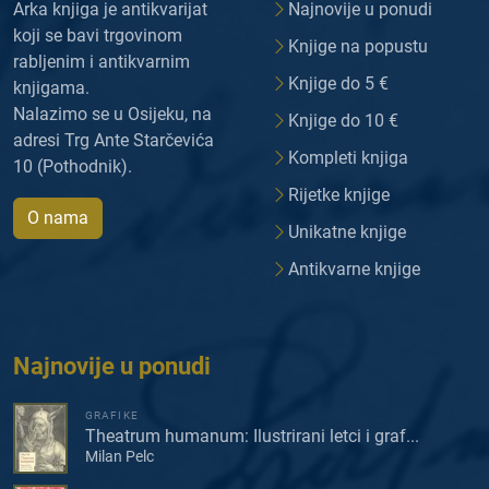
Arka knjiga je antikvarijat
Najnovije u ponudi
koji se bavi trgovinom
Knjige na popustu
rabljenim i antikvarnim
Knjige do 5 €
knjigama.
Nalazimo se u Osijeku, na
Knjige do 10 €
adresi Trg Ante Starčevića
Kompleti knjiga
10 (Pothodnik).
Rijetke knjige
O nama
Unikatne knjige
Antikvarne knjige
Najnovije u ponudi
GRAFIKE
Theatrum humanum: Ilustrirani letci i graf...
Milan Pelc