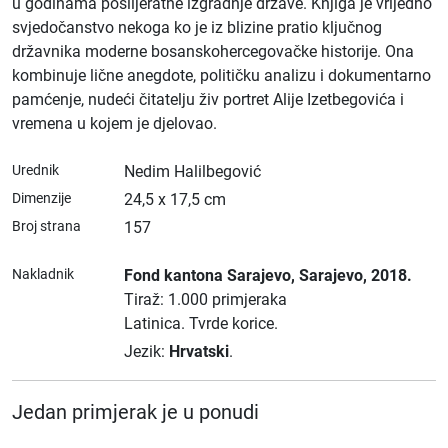
u godinama poslijeratne izgradnje države. Knjiga je vrijedno
svjedočanstvo nekoga ko je iz blizine pratio ključnog
državnika moderne bosanskohercegovačke historije. Ona
kombinuje lične anegdote, političku analizu i dokumentarno
pamćenje, nudeći čitatelju živ portret Alije Izetbegovića i
vremena u kojem je djelovao.
Urednik
Nedim Halilbegović
Dimenzije
24,5 x 17,5 cm
Broj strana
157
Nakladnik
Fond kantona Sarajevo
, Sarajevo
, 2018.
Tiraž: 1.000 primjeraka
Latinica.
Tvrde korice.
Jezik:
Hrvatski
.
Jedan primjerak je u ponudi