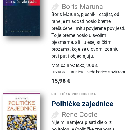
Boris Maruna
Boris Maruna, pjesnik i esejist, od
rane je mladosti nosio breme
prešućene i mitu povjerene povijesti.
To je breme nosio u svojim
pjesmama, ali i u esejističkim
prozama, koje se u ovom izdanju
prvi put i objedinjuju.
Matica hrvatska
,
2008.
Hrvatski.
Latinica.
Tvrde korice s ovitkom.
15,98
€
POLITIČKA PUBLICISTIKA
Političke zajednice
Rene Coste
Nije mi namjera pisati djelo iz
politologije (političke znanosti),