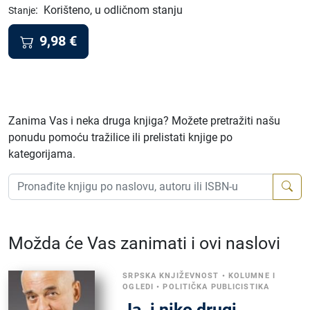
:
Korišteno, u odličnom stanju
Stanje
9,98
€
Zanima Vas i neka druga knjiga? Možete pretražiti našu
ponudu pomoću tražilice ili prelistati knjige po
kategorijama.
Možda će Vas zanimati i ovi naslovi
SRPSKA KNJIŽEVNOST
•
KOLUMNE I
OGLEDI
•
POLITIČKA PUBLICISTIKA
Ja. i niko drugi