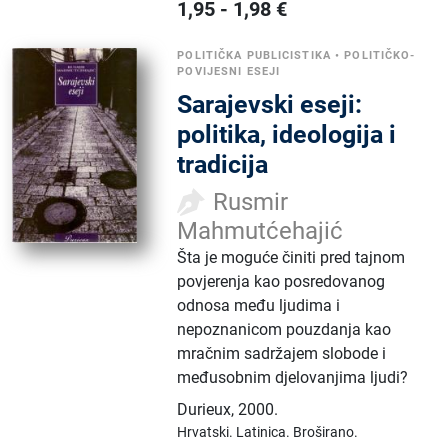
1,95
-
1,98
€
POLITIČKA PUBLICISTIKA
•
POLITIČKO-
POVIJESNI ESEJI
Sarajevski eseji:
politika, ideologija i
tradicija
Rusmir
Mahmutćehajić
Šta je moguće činiti pred tajnom
povjerenja kao posredovanog
odnosa među ljudima i
nepoznanicom pouzdanja kao
mračnim sadržajem slobode i
međusobnim djelovanjima ljudi?
Durieux
,
2000.
Hrvatski.
Latinica.
Broširano.