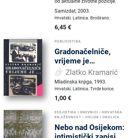
od aktualne životne pozicije.
Samizdat
,
2003.
Hrvatski.
Latinica.
Broširano.
6,45
€
PUBLICISTIKA
Gradonačelniče,
vrijeme je…
Zlatko Kramarić
Mladinska knjiga
,
1993.
Hrvatski.
Latinica.
Tvrde korice.
1,00
€
ESEJISTIKA I DNEVNICI
•
HRVATSKA
KNJIŽEVNOST
•
OSIJEK I OKOLICA
Nebo nad Osijekom:
intimistički zapisi