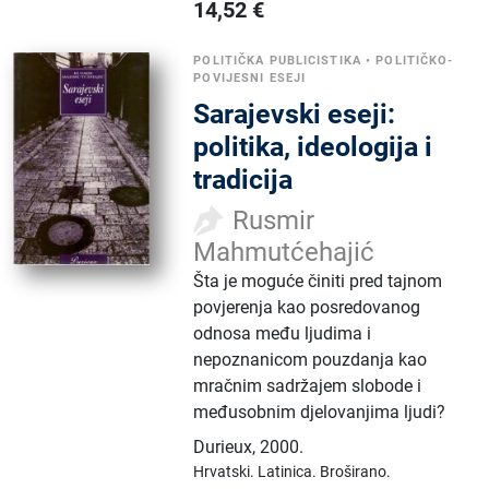
14,52
€
POLITIČKA PUBLICISTIKA
•
POLITIČKO-
POVIJESNI ESEJI
Sarajevski eseji:
politika, ideologija i
tradicija
Rusmir
Mahmutćehajić
Šta je moguće činiti pred tajnom
povjerenja kao posredovanog
odnosa među ljudima i
nepoznanicom pouzdanja kao
mračnim sadržajem slobode i
međusobnim djelovanjima ljudi?
Durieux
,
2000.
Hrvatski.
Latinica.
Broširano.