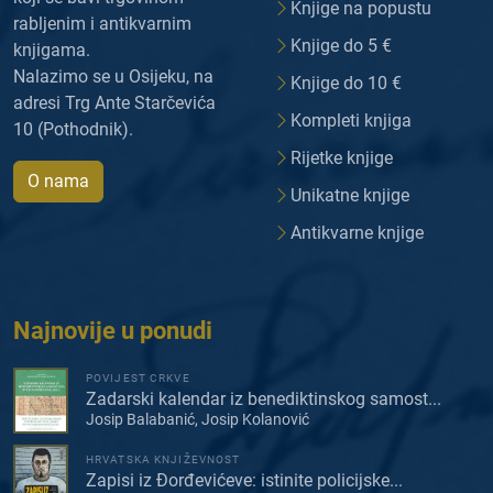
Knjige na popustu
rabljenim i antikvarnim
Knjige do 5 €
knjigama.
Nalazimo se u Osijeku, na
Knjige do 10 €
adresi Trg Ante Starčevića
Kompleti knjiga
10 (Pothodnik).
Rijetke knjige
O nama
Unikatne knjige
Antikvarne knjige
Najnovije u ponudi
POVIJEST CRKVE
Zadarski kalendar iz benediktinskog samost...
Josip Balabanić, Josip Kolanović
HRVATSKA KNJIŽEVNOST
Zapisi iz Đorđevićeve: istinite policijske...