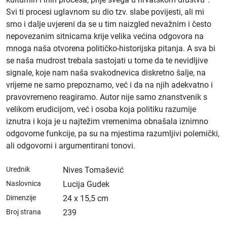
Svi ti procesi uglavnom su dio tzv. slabe povijesti, ali mi
smo i dalje uvjereni da se u tim naizgled nevažnim i često
nepovezanim sitnicama krije velika većina odgovora na
mnoga naša otvorena političko-historijska pitanja. A sva bi
se naša mudrost trebala sastojati u tome da te nevidljive
signale, koje nam naša svakodnevica diskretno šalje, na
vrijeme ne samo prepoznamo, već i da na njih adekvatno i
pravovremeno reagiramo. Autor nije samo znanstvenik s
velikom erudicijom, već i osoba koja politiku razumije
iznutra i koja je u najtežim vremenima obnašala iznimno
odgovorne funkcije, pa su na mjestima razumljivi polemički,
ali odgovorni i argumentirani tonovi.
Urednik
Nives Tomašević
Naslovnica
Lucija Gudek
Dimenzije
24 x 15,5 cm
Broj strana
239