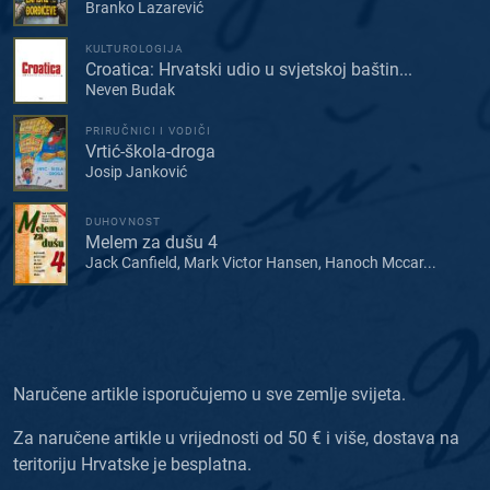
Branko Lazarević
KULTUROLOGIJA
Croatica: Hrvatski udio u svjetskoj baštin...
Neven Budak
PRIRUČNICI I VODIČI
Vrtić-škola-droga
Josip Janković
DUHOVNOST
Melem za dušu 4
Jack Canfield, Mark Victor Hansen, Hanoch Mccar...
Naručene artikle isporučujemo u sve zemlje svijeta.
Za naručene artikle u vrijednosti od 50 € i više, dostava na
teritoriju Hrvatske je besplatna.