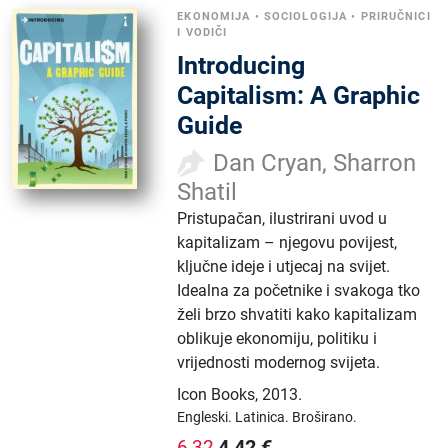
EKONOMIJA
•
SOCIOLOGIJA
•
PRIRUČNICI
I VODIČI
Introducing
Capitalism: A Graphic
Guide
Dan Cryan, Sharron
Shatil
Pristupačan, ilustrirani uvod u
kapitalizam – njegovu povijest,
ključne ideje i utjecaj na svijet.
Idealna za početnike i svakoga tko
želi brzo shvatiti kako kapitalizam
oblikuje ekonomiju, politiku i
vrijednosti modernog svijeta.
Icon Books
,
2013.
Engleski.
Latinica.
Broširano.
4,42
€
6,32