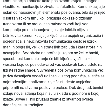
komunikacija i naučite kako poslovnom svijetu prilagoditi
vlastitu komunikaciju iz života i s fakulteta. Komunikacija je
jedan od najosnovnijih elemenata poslovanja, bilo da je riječ
o istraživačkom timu koji prikuplja dokaze o tržišnim
trendovima ili se radi o inspirativnom vođi koji vodi
kompaniju prema ispunjavanju zajedničkih ciljeva.
Učinkovita komunikacija je ključna za uspjeh organizacija i
pojedinaca, a neučinkovita komunikacija često je uzrok
manjih pogreški, velikih strateških zabluda i katastrofalnih
neuspjeha. Bez obzira na profesiju kojom se želite baviti,
sposobnost komuniciranja će biti ključna vještina – i
vještina koju će poslodavci od vas očekivati kada uđete na
tržište radne snage. Suvremena poslovna komunikacija već
je dva desetljeća vodeći udžbenik iz tog područja, a ističe se
najmodernijim analizama koje će studente uspješno
pripremiti na stvarnu poslovnu praksu. Dok drugi udžbenici
izdaju nova izdanja koja nisu u skladu s godinom u kojoj
izlaze, Bovée i Thill pružaju znanje iz stvarnog svijeta
današnjice i sutrašnjice.