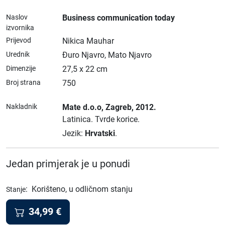
Naslov
Business communication today
izvornika
Prijevod
Nikica Mauhar
Urednik
Đuro Njavro, Mato Njavro
Dimenzije
27,5 x 22 cm
Broj strana
750
Nakladnik
Mate d.o.o
, Zagreb
, 2012.
Latinica.
Tvrde korice.
Jezik:
Hrvatski
.
Jedan primjerak je u ponudi
:
Korišteno, u odličnom stanju
Stanje
34,99
€