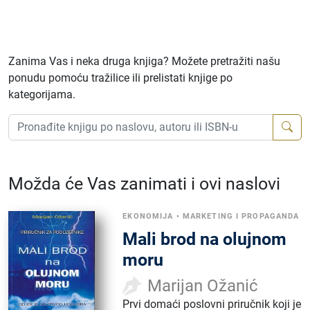
Zanima Vas i neka druga knjiga? Možete pretražiti našu
ponudu pomoću tražilice ili prelistati knjige po
kategorijama.
Možda će Vas zanimati i ovi naslovi
EKONOMIJA
•
MARKETING I PROPAGANDA
Mali brod na olujnom
moru
Marijan Ožanić
Prvi domaći poslovni priručnik koji je