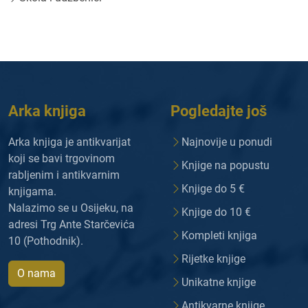
Arka knjiga
Pogledajte još
Arka knjiga je antikvarijat
Najnovije u ponudi
koji se bavi trgovinom
Knjige na popustu
rabljenim i antikvarnim
Knjige do 5 €
knjigama.
Nalazimo se u Osijeku, na
Knjige do 10 €
adresi Trg Ante Starčevića
Kompleti knjiga
10 (Pothodnik).
Rijetke knjige
O nama
Unikatne knjige
Antikvarne knjige