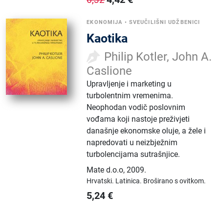
EKONOMIJA
•
SVEUČILIŠNI UDŽBENICI
Kaotika
Philip Kotler, John A.
Caslione
Upravljenje i marketing u
turbolentnim vremenima.
Neophodan vodič poslovnim
vođama koji nastoje preživjeti
današnje ekonomske oluje, a žele i
napredovati u neizbježnim
turbolencijama sutrašnjice.
Mate d.o.o
,
2009.
Hrvatski.
Latinica.
Broširano s ovitkom.
5,24
€