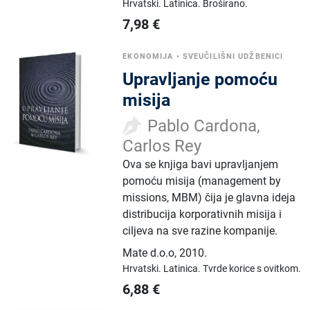
Hrvatski.
Latinica.
Broširano.
7,98
€
EKONOMIJA
•
SVEUČILIŠNI UDŽBENICI
Upravljanje pomoću
misija
Pablo Cardona,
Carlos Rey
Ova se knjiga bavi upravljanjem
pomoću misija (management by
missions, MBM) čija je glavna ideja
distribucija korporativnih misija i
ciljeva na sve razine kompanije.
Mate d.o.o
,
2010.
Hrvatski.
Latinica.
Tvrde korice s ovitkom.
6,88
€