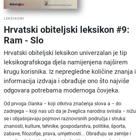
LEKSIKONI
Hrvatski obiteljski leksikon #9:
Ram - Slo
Hrvatski obiteljski leksikon univerzalan je tip
leksikografskoga djela namijenjena najširem
krugu korisnika. Iz nepregledne količine znanja i
informacija izdvaja i obrađuje ono što najviše
odgovara potrebama modernoga čovjeka.
Od prvoga članka − koji otkriva značenja slova a − do
zadnjega − koji nas uči da je žveglica narodna svirala − nižu
se i objašnjavaju pojmovi raznovrsnih područja i struka:
znanosti, kulture, tehnike, gospodarstva, politike, športa,
zabave, filozofije, prava, umjetnosti... Obrađuju se zemlje i