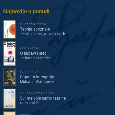
Najnovije u ponudi
FILOZOFSKI ESEJI
Teorija spoznaje
Teorija Spoznaje, Ivan Supek
KRŠĆANSTVO
O ljubavi i sreći
Teilhard de Chardin
ETNOLOGIJA
Cigani A kategorije
Muharem Serbezovski
KNJIŽEVNOST ZA DJECU
Svi me vole samo tata ne
Đuro Zrakić