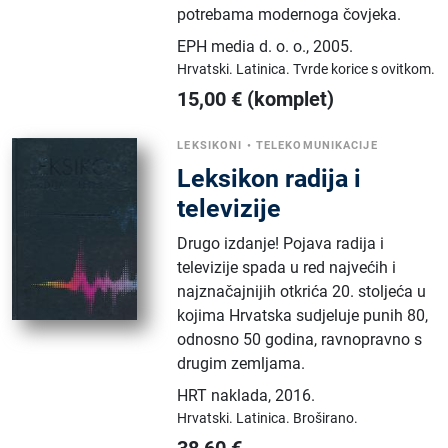
potrebama modernoga čovjeka.
EPH media d. o. o.
,
2005.
Hrvatski.
Latinica.
Tvrde korice s ovitkom.
15,00
€
(komplet)
LEKSIKONI
•
TELEKOMUNIKACIJE
Leksikon radija i
televizije
Drugo izdanje! Pojava radija i
televizije spada u red najvećih i
najznačajnijih otkrića 20. stoljeća u
kojima Hrvatska sudjeluje punih 80,
odnosno 50 godina, ravnopravno s
drugim zemljama.
HRT naklada
,
2016.
Hrvatski.
Latinica.
Broširano.