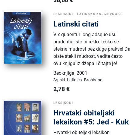
38,60
€
LEKSIKONI
•
LATINSKA KNJIŽEVNOST
Latinski citati
Vix quaeritur long adsque usu
prudentia; što bi reklo: teško se
stekne mudrost bez duge prakse! Da
biste stekli mudrost, vadite često
ovu knjigu iz džepa i čitajte je!
Beoknjiga
,
2001.
Srpski.
Latinica.
Broširano.
2,78
€
LEKSIKONI
Hrvatski obiteljski
leksikon #5: Jed - Kuk
Hrvatski obiteljski leksikon