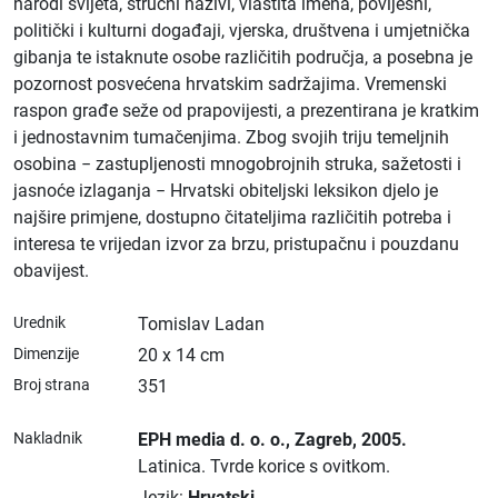
narodi svijeta, stručni nazivi, vlastita imena, povijesni,
politički i kulturni događaji, vjerska, društvena i umjetnička
gibanja te istaknute osobe različitih područja, a posebna je
pozornost posvećena hrvatskim sadržajima. Vremenski
raspon građe seže od prapovijesti, a prezentirana je kratkim
i jednostavnim tumačenjima. Zbog svojih triju temeljnih
osobina − zastupljenosti mnogobrojnih struka, sažetosti i
jasnoće izlaganja − Hrvatski obiteljski leksikon djelo je
najšire primjene, dostupno čitateljima različitih potreba i
interesa te vrijedan izvor za brzu, pristupačnu i pouzdanu
obavijest.
Urednik
Tomislav Ladan
Dimenzije
20 x 14 cm
Broj strana
351
Nakladnik
EPH media d. o. o.
, Zagreb
, 2005.
Latinica.
Tvrde korice s ovitkom.
Jezik:
Hrvatski
.