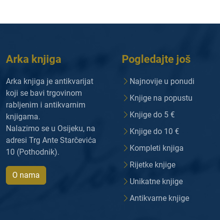
Arka knjiga
Pogledajte još
Arka knjiga je antikvarijat
Najnovije u ponudi
koji se bavi trgovinom
Knjige na popustu
rabljenim i antikvarnim
Knjige do 5 €
knjigama.
Nalazimo se u Osijeku, na
Knjige do 10 €
adresi Trg Ante Starčevića
Kompleti knjiga
10 (Pothodnik).
Rijetke knjige
O nama
Unikatne knjige
Antikvarne knjige