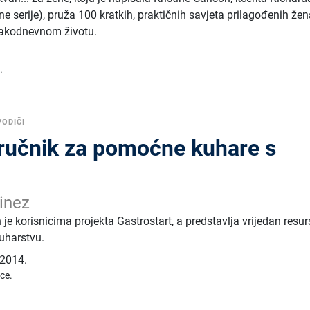
ne serije), pruža 100 kratkih, praktičnih savjeta prilagođenih ž
vakodnevnom životu.
.
VODIČI
iručnik za pomoćne kuhare s
inez
 je korisnicima projekta Gastrostart, a predstavlja vrijedan resur
uharstvu.
2014.
ice.