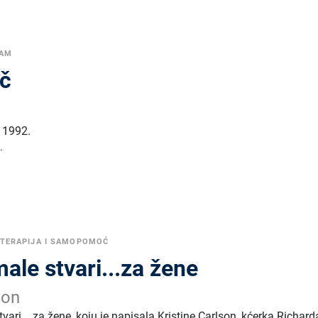
ZAM
ič
,
1992.
.
TERAPIJA I SAMOPOMOĆ
ale stvari...za žene
son
vari... za žene, koju je napisala Kristine Carlson, kćerka Richard