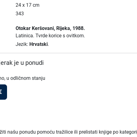
24 x 17 cm
343
Otokar Keršovani
, Rijeka
, 1988.
Latinica.
Tvrde korice s ovitkom.
Jezik:
Hrvatski
.
erak je u ponudi
no, u odličnom stanju
€
ti našu ponudu pomoću tražilice ili prelistati knjige po kategor