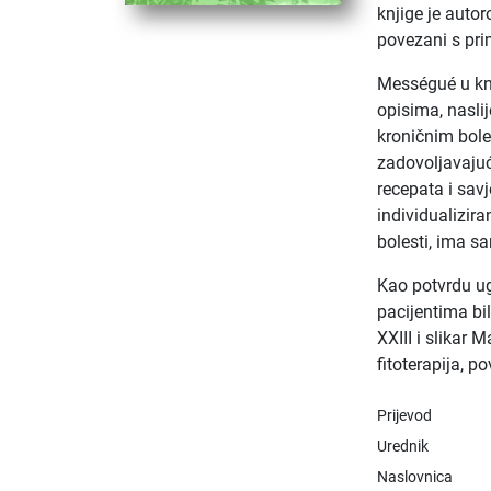
knjige je autor
povezani s pri
Mességué u knji
opisima, nasli
kroničnim boles
zadovoljavajuć
recepata i savj
individualizi
bolesti, ima s
Kao potvrdu ug
pacijentima bi
XXIII i slikar 
fitoterapija, p
Prijevod
Urednik
Naslovnica