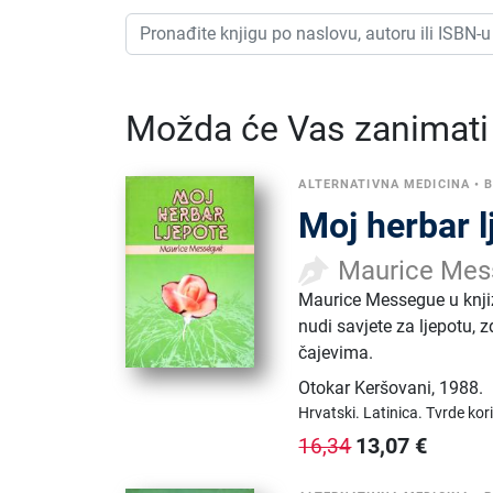
Možda će Vas zanimati i
ALTERNATIVNA MEDICINA
•
B
Moj herbar l
Maurice Mes
Maurice Messegue u knjizi
nudi savjete za ljepotu, 
čajevima.
Otokar Keršovani
,
1988.
Hrvatski.
Latinica.
Tvrde kor
13,07
€
16,34