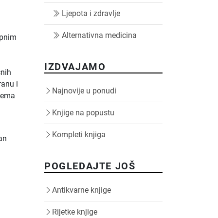
Ljepota i zdravlje
Alternativna medicina
upnim
e
IZDVAJAMO
čnih
ranu i
Najnovije u ponudi
"Nema
Knjige na popustu
Kompleti knjiga
an
POGLEDAJTE JOŠ
Antikvarne knjige
Rijetke knjige