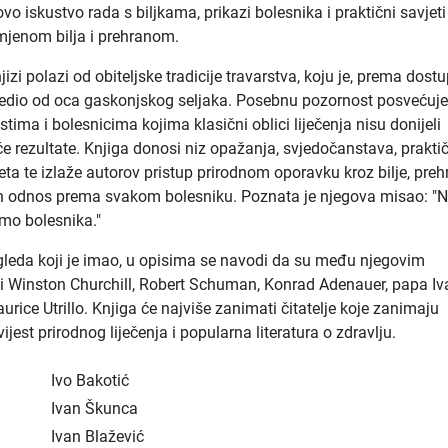
ovo iskustvo rada s biljkama, prikazi bolesnika i praktični savjeti
mjenom bilja i prehranom.
zi polazi od obiteljske tradicije travarstva, koju je, prema dost
jedio od oca gaskonjskog seljaka. Posebnu pozornost posvećuj
tima i bolesnicima kojima klasični oblici liječenja nisu donijeli
e rezultate. Knjiga donosi niz opažanja, svjedočanstava, prakti
eta te izlaže autorov pristup prirodnom oporavku kroz bilje, preh
ran odnos prema svakom bolesniku. Poznata je njegova misao: 
amo bolesnika."
leda koji je imao, u opisima se navodi da su među njegovim
li Winston Churchill, Robert Schuman, Konrad Adenauer, papa Iv
Maurice Utrillo. Knjiga će najviše zanimati čitatelje koje zanimaju
ovijest prirodnog liječenja i popularna literatura o zdravlju.
Ivo Bakotić
Ivan Škunca
Ivan Blažević