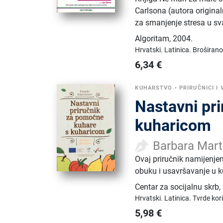
Carlsona (autora original
za smanjenje stresa u s
Algoritam
,
2004.
Hrvatski.
Latinica.
Broširano
6,34
€
KUHARSTVO
•
PRIRUČNICI I 
Nastavni pr
kuharicom
Barbara Mart
Ovaj priručnik namijenjen
obuku i usavršavanje u k
Centar za socijalnu skrb
,
Hrvatski.
Latinica.
Tvrde kor
5,98
€