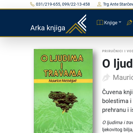
031/219-655, 099/22-13-458
Trg Ante Starčev
Knjige
Arka knjiga
PRIRUČNICI I VO
O lju
Mauri
Čuvena knji
bolestima i
prehranu i 
O ljudima i tr
ljekovitog bilj