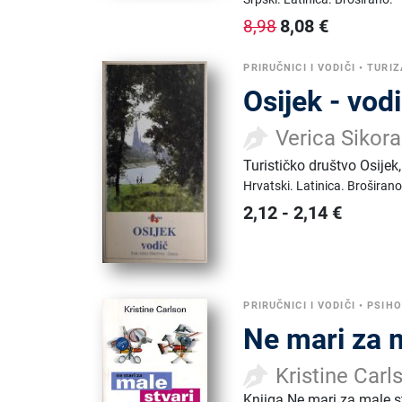
8,08
€
8,98
PRIRUČNICI I VODIČI
•
TURI
Osijek - vod
Verica Sikora
Turističko društvo Osijek
Hrvatski.
Latinica.
Broširano
2,12
-
2,14
€
PRIRUČNICI I VODIČI
•
PSIHO
Ne mari za m
Kristine Carl
Knjiga Ne mari za male st