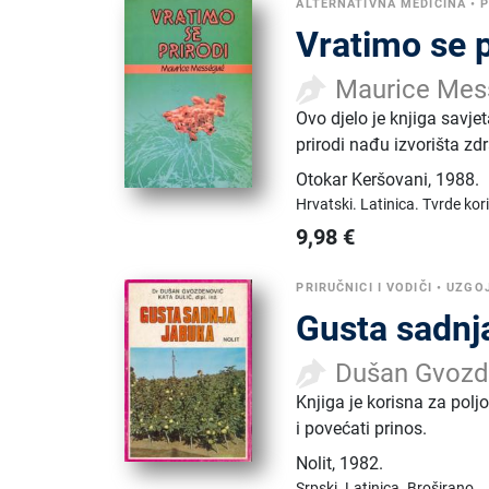
ALTERNATIVNA MEDICINA
•
P
Vratimo se p
Maurice Mes
Ovo djelo je knjiga savje
prirodi nađu izvorišta zdr
Otokar Keršovani
,
1988.
Hrvatski.
Latinica.
Tvrde kor
9,98
€
PRIRUČNICI I VODIČI
•
UZGOJ
Gusta sadnj
Dušan Gvozde
Knjiga je korisna za polj
i povećati prinos.
Nolit
,
1982.
Srpski.
Latinica.
Broširano.