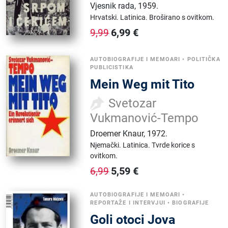
Vjesnik rada
,
1959.
Hrvatski.
Latinica.
Broširano s ovitkom.
6,99
€
9,99
AUTOBIOGRAFIJE I MEMOARI
•
POLITIČKA
PUBLICISTIKA
Mein Weg mit Tito
Svetozar
Vukmanović-Tempo
Droemer Knaur
,
1972.
Njemački.
Latinica.
Tvrde korice s
ovitkom.
5,59
€
6,99
AUTOBIOGRAFIJE I MEMOARI
•
REPORTAŽE I INTERVJUI
•
BIOGRAFIJE
Goli otoci Jova