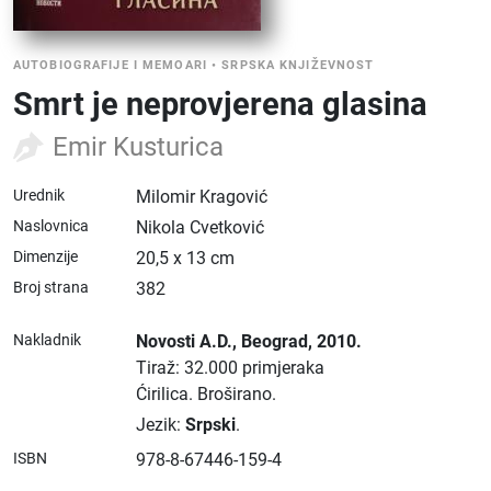
AUTOBIOGRAFIJE I MEMOARI
•
SRPSKA KNJIŽEVNOST
Smrt je neprovjerena glasina
Emir Kusturica
Urednik
Milomir Kragović
Naslovnica
Nikola Cvetković
Dimenzije
20,5 x 13 cm
Broj strana
382
Nakladnik
Novosti A.D.
, Beograd
, 2010.
Tiraž: 32.000 primjeraka
Ćirilica.
Broširano.
Jezik:
Srpski
.
ISBN
978-8-67446-159-4