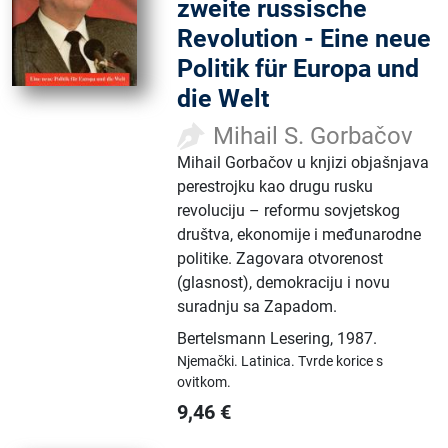
zweite russische
Revolution - Eine neue
Politik für Europa und
die Welt
Mihail S. Gorbačov
Mihail Gorbačov u knjizi objašnjava
perestrojku kao drugu rusku
revoluciju – reformu sovjetskog
društva, ekonomije i međunarodne
politike. Zagovara otvorenost
(glasnost), demokraciju i novu
suradnju sa Zapadom.
Bertelsmann Lesering
,
1987.
Njemački.
Latinica.
Tvrde korice s
ovitkom.
9,46
€