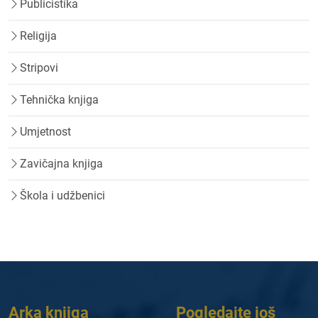
Publicistika
Religija
Stripovi
Tehnička knjiga
Umjetnost
Zavičajna knjiga
Škola i udžbenici
Arka knjiga
Pogledajte još