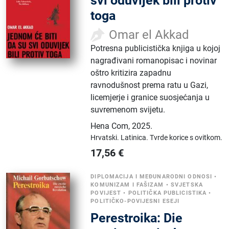
svi oduvijek bili protiv
toga
Omar el Akkad
Potresna publicistička knjiga u kojoj
nagrađivani romanopisac i novinar
oštro kritizira zapadnu
ravnodušnost prema ratu u Gazi,
licemjerje i granice suosjećanja u
suvremenom svijetu.
Hena Com
,
2025.
Hrvatski.
Latinica.
Tvrde korice s ovitkom.
17,56
€
DIPLOMACIJA I MEĐUNARODNI ODNOSI
•
KOMUNIZAM I FAŠIZAM
•
SVJETSKA
POVIJEST
•
POLITIČKA PUBLICISTIKA
•
POLITIČKO-POVIJESNI ESEJI
Perestroika: Die