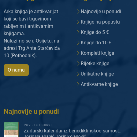
Arka knjiga je antikvarijat
Najnovije u ponudi
koji se bavi trgovinom
Knjige na popustu
rabljenim i antikvarnim
Knjige do 5 €
knjigama.
Nalazimo se u Osijeku, na
Knjige do 10 €
adresi Trg Ante Starčevića
Kompleti knjiga
10 (Pothodnik).
Rijetke knjige
O nama
Unikatne knjige
Antikvarne knjige
Najnovije u ponudi
POVIJEST CRKVE
Zadarski kalendar iz benediktinskog samost...
Josip Balabanić, Josip Kolanović