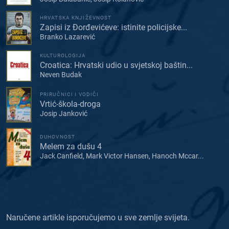
HRVATSKA KNJIŽEVNOST
Zapisi iz Đorđevićeve: istinite policijske...
Branko Lazarević
KULTUROLOGIJA
Croatica: Hrvatski udio u svjetskoj baštin...
Neven Budak
PRIRUČNICI I VODIČI
Vrtić-škola-droga
Josip Janković
DUHOVNOST
Melem za dušu 4
Jack Canfield, Mark Victor Hansen, Hanoch Mccar...
Naručene artikle isporučujemo u sve zemlje svijeta.