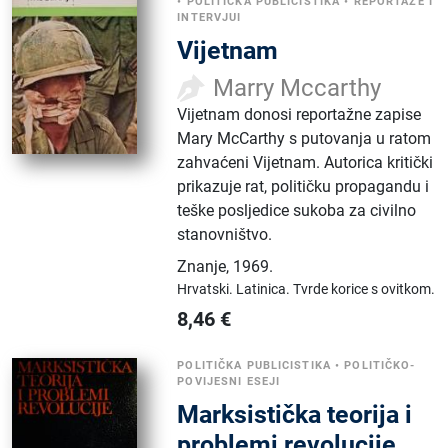
•
POLITIČKA PUBLICISTIKA
•
REPORTAŽE I
INTERVJUI
Vijetnam
Marry Mccarthy
Vijetnam donosi reportažne zapise
Mary McCarthy s putovanja u ratom
zahvaćeni Vijetnam. Autorica kritički
prikazuje rat, političku propagandu i
teške posljedice sukoba za civilno
stanovništvo.
Znanje
,
1969.
Hrvatski.
Latinica.
Tvrde korice s ovitkom.
8,46
€
POLITIČKA PUBLICISTIKA
•
POLITIČKO-
POVIJESNI ESEJI
Marksistička teorija i
problemi revolucije