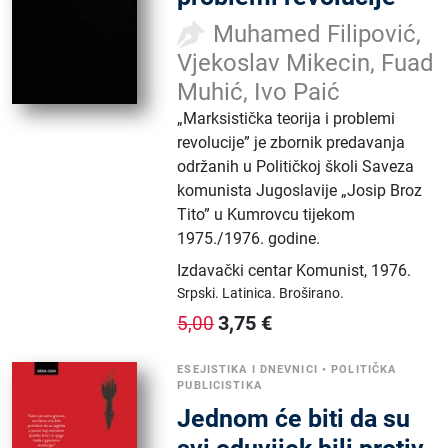
Muhamed Filipović,
Vjekoslav Mikecin, Fuad
Muhić, Ivo Paić
„Marksistička teorija i problemi
revolucije” je zbornik predavanja
održanih u Političkoj školi Saveza
komunista Jugoslavije „Josip Broz
Tito” u Kumrovcu tijekom
1975./1976. godine.
Izdavački centar Komunist
,
1976.
Srpski.
Latinica.
Broširano.
3,75
€
5,00
ESEJISTIKA I DNEVNICI
•
POLITIČKA
PUBLICISTIKA
Jednom će biti da su