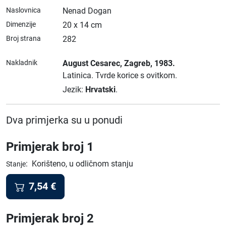
Naslovnica
Nenad Dogan
Dimenzije
20 x 14 cm
Broj strana
282
Nakladnik
August Cesarec
, Zagreb
, 1983.
Latinica.
Tvrde korice s ovitkom.
Jezik:
Hrvatski
.
Dva primjerka su u ponudi
Primjerak broj 1
:
Korišteno, u odličnom stanju
Stanje
7,54
€
Primjerak broj 2