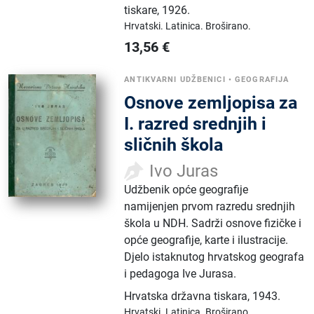
tiskare
,
1926.
Hrvatski.
Latinica.
Broširano.
13,56
€
ANTIKVARNI UDŽBENICI
•
GEOGRAFIJA
Osnove zemljopisa za
I. razred srednjih i
sličnih škola
Ivo Juras
Udžbenik opće geografije
namijenjen prvom razredu srednjih
škola u NDH. Sadrži osnove fizičke i
opće geografije, karte i ilustracije.
Djelo istaknutog hrvatskog geografa
i pedagoga Ive Jurasa.
Hrvatska državna tiskara
,
1943.
Hrvatski.
Latinica.
Broširano.