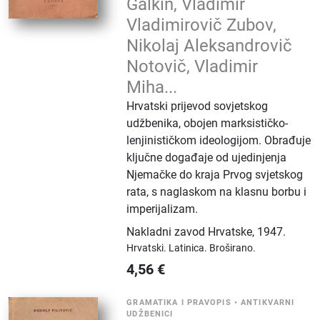
Galkin, Vladimir
Vladimirovič Zubov,
Nikolaj Aleksandrovič
Notovič, Vladimir
Miha...
Hrvatski prijevod sovjetskog
udžbenika, obojen marksističko-
lenjinističkom ideologijom. Obrađuje
ključne događaje od ujedinjenja
Njemačke do kraja Prvog svjetskog
rata, s naglaskom na klasnu borbu i
imperijalizam.
Nakladni zavod Hrvatske
,
1947.
Hrvatski.
Latinica.
Broširano.
4,56
€
GRAMATIKA I PRAVOPIS
•
ANTIKVARNI
UDŽBENICI