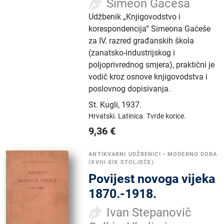
Simeon Gaćeša
Udžbenik „Knjigovodstvo i
korespondencija“ Simeona Gaćeše
za IV. razred građanskih škola
(zanatsko-industrijskog i
poljoprivrednog smjera), praktični je
vodič kroz osnove knjigovodstva i
poslovnog dopisivanja.
St. Kugli
,
1937.
Hrvatski.
Latinica.
Tvrde korice.
9,36
€
ANTIKVARNI UDŽBENICI
•
MODERNO DOBA
(XVIII-XIX STOLJEĆE)
Povijest novoga vijeka
1870.-1918.
Ivan Stepanovič