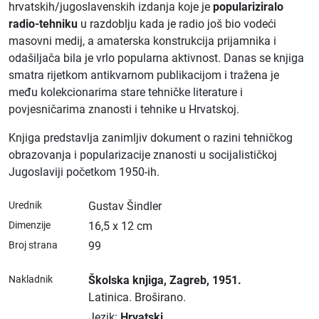
hrvatskih/jugoslavenskih izdanja koje je
populariziralo
radio-tehniku
u razdoblju kada je radio još bio vodeći
masovni medij, a amaterska konstrukcija prijamnika i
odašiljača bila je vrlo popularna aktivnost. Danas se knjiga
smatra rijetkom antikvarnom publikacijom i tražena je
među kolekcionarima stare tehničke literature i
povjesničarima znanosti i tehnike u Hrvatskoj.
Knjiga predstavlja zanimljiv dokument o razini tehničkog
obrazovanja i popularizacije znanosti u socijalističkoj
Jugoslaviji početkom 1950-ih.
Urednik
Gustav Šindler
Dimenzije
16,5 x 12 cm
Broj strana
99
Nakladnik
Školska knjiga
, Zagreb
, 1951.
Latinica.
Broširano.
Jezik:
Hrvatski
.