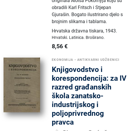
originala Aloisa Pokornyja koju su
obradili Karl Fritsch i Stjepan
Gjurašin. Bogato ilustrirano djelo s
brojnim slikama i tablama.
Hrvatska državna tiskara
,
1943.
Hrvatski.
Latinica.
Broširano.
8,56
€
EKONOMIJA
•
ANTIKVARNI UDŽBENICI
Knjigovodstvo i
korespondencija: za IV
razred građanskih
škola zanatsko-
industrijskog i
poljoprivrednog
pravca