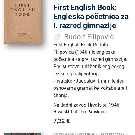
First English Book:
Engleska početnica za
I. razred gimnazije
Rudolf Filipović
First English Book Rudolfa
Filipovića (1946.) je engleska
početnica za prvi razred gimnazije.
Prvi sustavni udžbenik engleskog
jezika u poslijeratnoj
Hrvatskoj/Jugoslaviji, namijenjen
osnovama gramatike, vokabulara i
čitanja.
Nakladni zavod Hrvatske
,
1946.
Hrvatski.
Latinica.
Broširano.
7,32
€
ANTIKVARNI UDŽBENICI
•
MATEMATIKA I