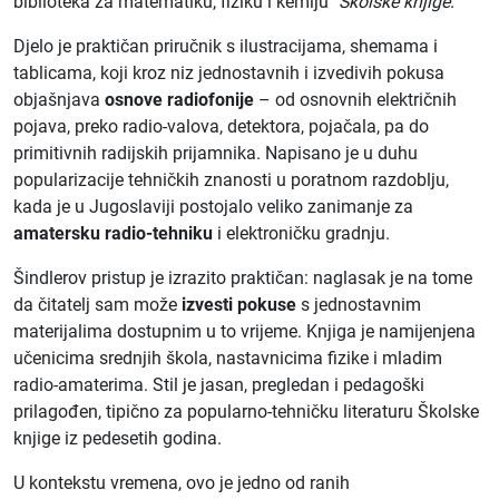
biblioteka za matematiku, fiziku i kemiju"
Školske knjige
.
Djelo je praktičan priručnik s ilustracijama, shemama i
tablicama, koji kroz niz jednostavnih i izvedivih pokusa
objašnjava
osnove radiofonije
– od osnovnih električnih
pojava, preko radio-valova, detektora, pojačala, pa do
primitivnih radijskih prijamnika. Napisano je u duhu
popularizacije tehničkih znanosti u poratnom razdoblju,
kada je u Jugoslaviji postojalo veliko zanimanje za
amatersku radio-tehniku
i elektroničku gradnju.
Šindlerov pristup je izrazito praktičan: naglasak je na tome
da čitatelj sam može
izvesti pokuse
s jednostavnim
materijalima dostupnim u to vrijeme. Knjiga je namijenjena
učenicima srednjih škola, nastavnicima fizike i mladim
radio-amaterima. Stil je jasan, pregledan i pedagoški
prilagođen, tipično za popularno-tehničku literaturu Školske
knjige iz pedesetih godina.
U kontekstu vremena, ovo je jedno od ranih