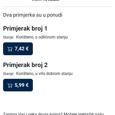
Dva primjerka su u ponudi
Primjerak broj 1
:
Korišteno, u odličnom stanju
Stanje
7,42
€
Primjerak broj 2
:
Korišteno, u vrlo dobrom stanju
Stanje
5,99
€
Zanima Vas i neka druga knjiga? Možete pretražiti našu