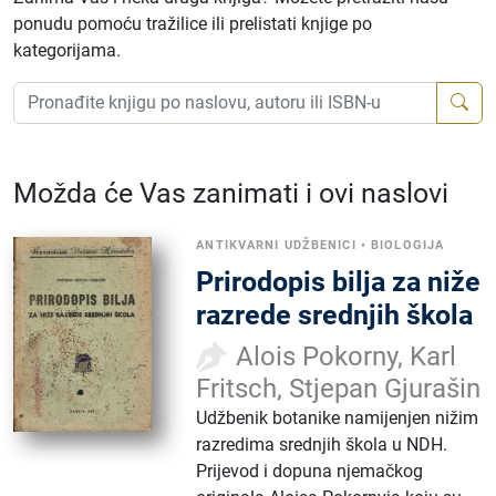
ponudu pomoću tražilice ili prelistati knjige po
kategorijama.
Možda će Vas zanimati i ovi naslovi
ANTIKVARNI UDŽBENICI
•
BIOLOGIJA
Prirodopis bilja za niže
razrede srednjih škola
Alois Pokorny, Karl
Fritsch, Stjepan Gjurašin
Udžbenik botanike namijenjen nižim
razredima srednjih škola u NDH.
Prijevod i dopuna njemačkog