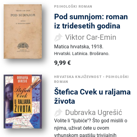
PSIHOLOŠKI ROMAN
Pod sumnjom: roman
iz tridesetih godina
Viktor Car-Emin
Matica hrvatska
,
1918.
Hrvatski.
Latinica.
Broširano.
9,99
€
HRVATSKA KNJIŽEVNOST
•
PSIHOLOŠKI
ROMAN
Štefica Cvek u raljama
života
Dubravka Ugrešić
Volite li “ljubiće"? Što god mislili o
njima, uživat ćete u ovom
vrhunskom pastišu trivijalnih