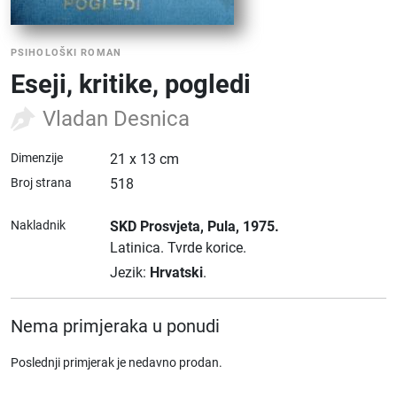
PSIHOLOŠKI ROMAN
Eseji, kritike, pogledi
Vladan Desnica
Dimenzije
21 x 13 cm
Broj strana
518
Nakladnik
SKD Prosvjeta
, Pula
, 1975.
Latinica.
Tvrde korice.
Jezik:
Hrvatski
.
Nema primjeraka u ponudi
Poslednji primjerak je nedavno prodan.