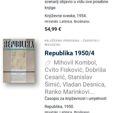
scenarij objavio u vidu ove posebne
knjige.
Književne sveske
,
1954.
Hrvatski.
Latinica.
Broširano.
54,99
€
KNJIŽEVNA PERIODIKA
•
ČASOPISI I
MAGAZINI
Republika 1950/4
Mihovil Kombol,
Cvito Fisković, Dobriša
Cesarić, Stanislav
Šimić, Vladan Desnica,
Ranko Marinkovi...
Časopis za književnost i umjetnost
Republika
,
1950.
Hrvatski.
Latinica.
Broširano.