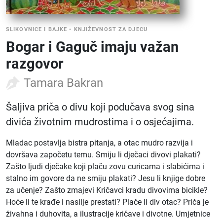
SLIKOVNICE I BAJKE
•
KNJIŽEVNOST ZA DJECU
Bogar i Gaguč imaju važan
razgovor
Tamara Bakran
Šaljiva priča o divu koji podučava svog sina
divića životnim mudrostima i o osjećajima.
Mladac postavlja bistra pitanja, a otac mudro razvija i
dovršava započetu temu. Smiju li dječaci divovi plakati?
Zašto ljudi dječake koji plaču zovu curicama i slabićima i
stalno im govore da ne smiju plakati? Jesu li knjige dobre
za učenje? Zašto zmajevi Kričavci kradu divovima bicikle?
Hoće li te krađe i nasilje prestati? Plače li div otac? Priča je
živahna i duhovita, a ilustracije kričave i divotne. Umjetnice