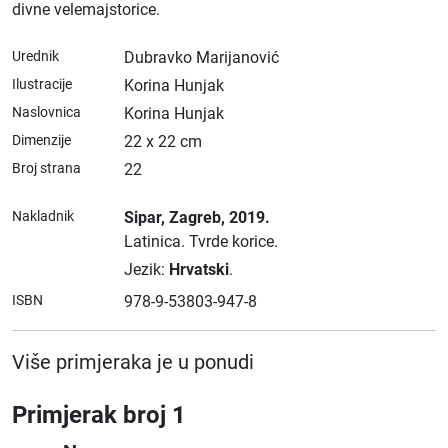
divne velemajstorice.
Urednik
Dubravko Marijanović
Ilustracije
Korina Hunjak
Naslovnica
Korina Hunjak
Dimenzije
22 x 22 cm
Broj strana
22
Nakladnik
Sipar
, Zagreb
, 2019.
Latinica.
Tvrde korice.
Jezik:
Hrvatski
.
ISBN
978-9-53803-947-8
Više primjeraka je u ponudi
Primjerak broj 1