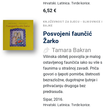
Hrvatski.
Latinica.
Tvrde korice.
6,52
€
KNJIŽEVNOST ZA DJECU
•
SLIKOVNICE I
BAJKE
Posvojeni faunčić
Žarko
Tamara Bakran
Vilinska obitelj posvojila je malog
ostavljenog faunčića iako su vile s
faunima u strašnoj zavadi. Priča
govori o ljepoti pomirbe, štetnosti
bezrazložne, dugotrajne ljutnje i
prihvaćanju drugoga bez
predrasuda.
Sipar
,
2016.
Hrvatski.
Latinica.
Tvrde korice.