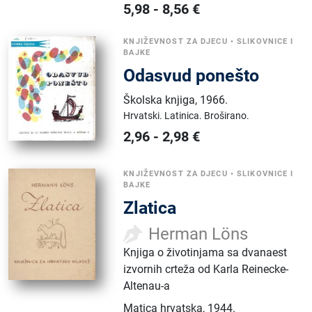
5,98
-
8,56
€
KNJIŽEVNOST ZA DJECU
•
SLIKOVNICE I
BAJKE
Odasvud ponešto
Školska knjiga
,
1966.
Hrvatski.
Latinica.
Broširano.
2,96
-
2,98
€
KNJIŽEVNOST ZA DJECU
•
SLIKOVNICE I
BAJKE
Zlatica
Herman Löns
Knjiga o životinjama sa dvanaest
izvornih crteža od Karla Reinecke-
Altenau-a
Matica hrvatska
,
1944.