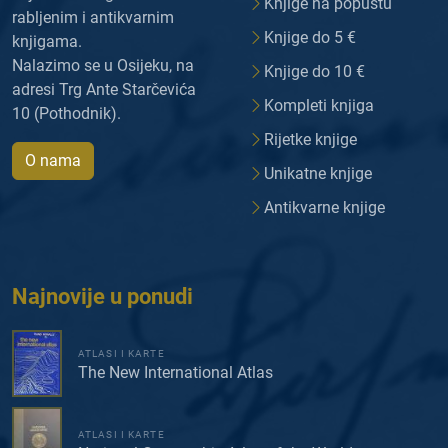
Knjige na popustu
rabljenim i antikvarnim
Knjige do 5 €
knjigama.
Nalazimo se u Osijeku, na
Knjige do 10 €
adresi Trg Ante Starčevića
Kompleti knjiga
10 (Pothodnik).
Rijetke knjige
O nama
Unikatne knjige
Antikvarne knjige
Najnovije u ponudi
ATLASI I KARTE
The New International Atlas
ATLASI I KARTE