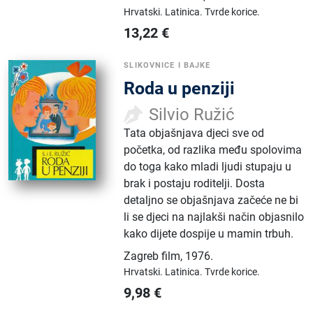
Hrvatski.
Latinica.
Tvrde korice.
13,22
€
SLIKOVNICE I BAJKE
Roda u penziji
Silvio Ružić
Tata objašnjava djeci sve od
početka, od razlika među spolovima
do toga kako mladi ljudi stupaju u
brak i postaju roditelji. Dosta
detaljno se objašnjava začeće ne bi
li se djeci na najlakši način objasnilo
kako dijete dospije u mamin trbuh.
Zagreb film
,
1976.
Hrvatski.
Latinica.
Tvrde korice.
9,98
€