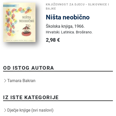
KNJIŽEVNOST ZA DJECU
•
SLIKOVNICE I
BAJKE
Ništa neobično
Školska knjiga
,
1966.
Hrvatski.
Latinica.
Broširano.
2,98
€
OD ISTOG AUTORA
Tamara Bakran
IZ ISTE KATEGORIJE
Dječje knjige (svi naslovi)