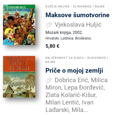
DJEČJE KNJIGE
•
SLIKOVNICE I BAJKE
Maksove šumotvorine
Vjekoslava Huljić
Mozaik knjiga
,
2002.
Hrvatski.
Latinica.
Broširano.
5,80
€
KNJIŽEVNOST ZA DJECU
•
SLIKOVNICE I
BAJKE
Priče o mojoj zemlji
Dobrica Erić, Milica
Miron, Lepa Đorđević,
Zlata Kolarić-Kišur,
Milan Lentić, Ivan
Lađarski, Mila...