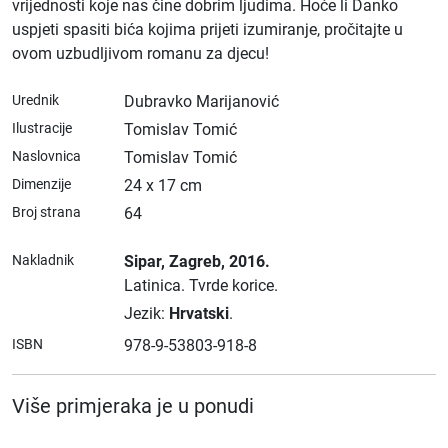
vrijednosti koje nas čine dobrim ljudima. Hoće li Danko
uspjeti spasiti bića kojima prijeti izumiranje, pročitajte u
ovom uzbudljivom romanu za djecu!
Urednik
Dubravko Marijanović
Ilustracije
Tomislav Tomić
Naslovnica
Tomislav Tomić
Dimenzije
24 x 17 cm
Broj strana
64
Nakladnik
Sipar
, Zagreb
, 2016.
Latinica.
Tvrde korice.
Jezik:
Hrvatski
.
ISBN
978-9-53803-918-8
Više primjeraka je u ponudi