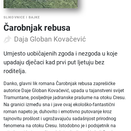
SLIKOVNICE I BAJKE
Čarobnjak rebusa
Daja Globan Kovačević
Umjesto uobičajenih zgoda i nezgoda u koje
upadaju dječaci kad prvi put ljetuju bez
roditelja.
Danko, glavni lik romana Čarobnjak rebusa zaprešićke
autorice Daje Globan Kovačević, upada u tajanstveni svijet
Tramuntane, posljednje jadranske prašume na otoku Cresu.
Na granici između sna i jave ovaj ekološko-fantastični
roman napeto je, duhovito i emotivno putovanje kroz
tajnovitu prošlost i ugrožavajuću sadašnjost prirodnog
fenomena na otoku Cresu. Istodobno je i podsjetnik na