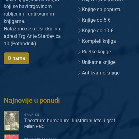
koji se bavi trgovinom
Knjige na popustu
rabljenim i antikvarnim
Knjige do 5 €
knjigama.
Nalazimo se u Osijeku, na
Knjige do 10 €
adresi Trg Ante Starčevića
Kompleti knjiga
10 (Pothodnik).
Rijetke knjige
O nama
Unikatne knjige
Antikvarne knjige
Najnovije u ponudi
GRAFIKE
Theatrum humanum: Ilustrirani letci i graf...
Milan Pelc