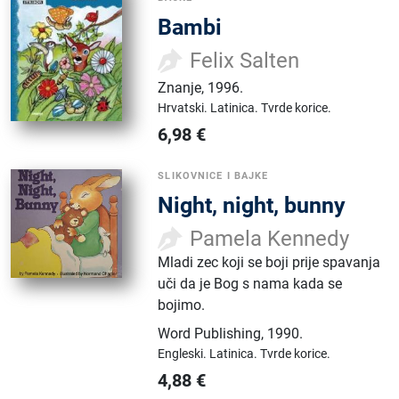
Bambi
Felix Salten
Znanje
,
1996.
Hrvatski.
Latinica.
Tvrde korice.
6,98
€
SLIKOVNICE I BAJKE
Night, night, bunny
Pamela Kennedy
Mladi zec koji se boji prije spavanja
uči da je Bog s nama kada se
bojimo.
Word Publishing
,
1990.
Engleski.
Latinica.
Tvrde korice.
4,88
€