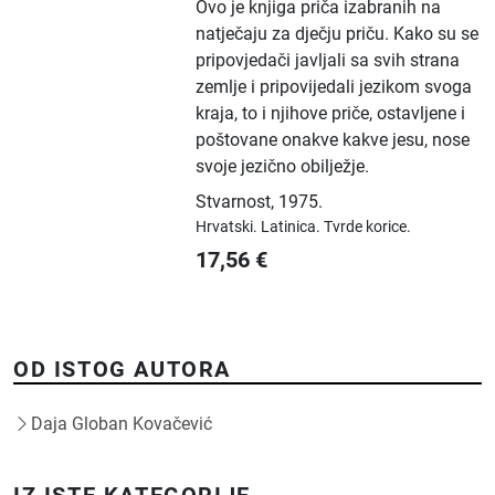
Ovo je knjiga priča izabranih na
natječaju za dječju priču. Kako su se
pripovjedači javljali sa svih strana
zemlje i pripovijedali jezikom svoga
kraja, to i njihove priče, ostavljene i
poštovane onakve kakve jesu, nose
svoje jezično obilježje.
Stvarnost
,
1975.
Hrvatski.
Latinica.
Tvrde korice.
17,56
€
OD ISTOG AUTORA
Daja Globan Kovačević
IZ ISTE KATEGORIJE