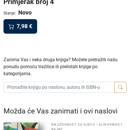
Primjerak broj 4
Novo
:
Stanje
7,98
€
Zanima Vas i neka druga knjiga? Možete pretražiti našu
ponudu pomoću tražilice ili prelistati knjige po
kategorijama.
Možda će Vas zanimati i ovi naslovi
KNJIŽEVNOST ZA DJECU
•
SLIKOVNICE I
BAJKE