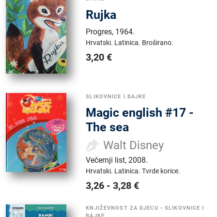
Rujka
Progres
,
1964.
Hrvatski.
Latinica.
Broširano.
3,20
€
SLIKOVNICE I BAJKE
Magic english #17 -
The sea
Walt Disney
Večernji list
,
2008.
Hrvatski.
Latinica.
Tvrde korice.
3,26
-
3,28
€
KNJIŽEVNOST ZA DJECU
•
SLIKOVNICE I
BAJKE