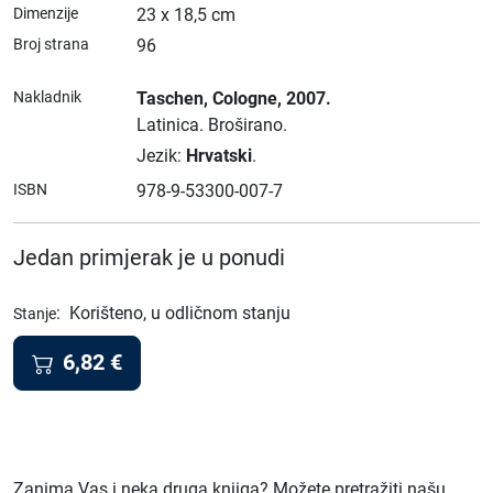
Dimenzije
23 x 18,5 cm
Broj strana
96
Nakladnik
Taschen
, Cologne
, 2007.
Latinica.
Broširano.
Jezik:
Hrvatski
.
ISBN
978-9-53300-007-7
Jedan primjerak je u ponudi
:
Korišteno, u odličnom stanju
Stanje
6,82
€
Zanima Vas i neka druga knjiga? Možete pretražiti našu