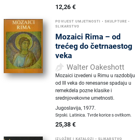
12,26
€
POVIJEST UMJETNOSTI
•
SKULPTURE
•
SLIKARSTVO
Mozaici Rima – od
trećeg do četrnaestog
veka
Walter Oakeshott
Mozaici izvedeni u Rimu u razdoblju
od III veka do renesanse spadaju u
remekdela pozne klasike i
srednjovekovne umetnosti.
Jugoslavija
,
1977.
Srpski.
Latinica.
Tvrde korice s ovitkom.
25,38
€
IZLOŽBE I KATALOZI
•
SLIKARSTVO