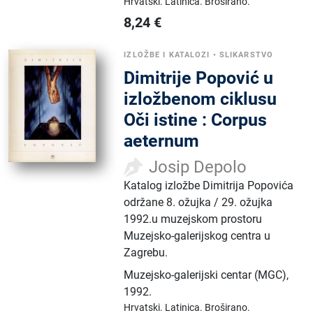
Hrvatski.
Latinica.
Broširano.
8,24
€
IZLOŽBE I KATALOZI
•
SLIKARSTVO
Dimitrije Popović u
izložbenom ciklusu
Oči istine : Corpus
aeternum
Josip Depolo
Katalog izložbe Dimitrija Popovića
održane 8. ožujka / 29. ožujka
1992.u muzejskom prostoru
Muzejsko-galerijskog centra u
Zagrebu.
Muzejsko-galerijski centar (MGC)
,
1992.
Hrvatski.
Latinica.
Broširano.