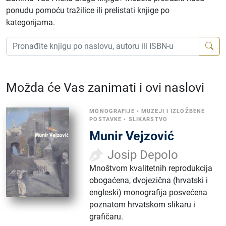
ponudu pomoću tražilice ili prelistati knjige po
kategorijama.
Možda će Vas zanimati i ovi naslovi
MONOGRAFIJE
•
MUZEJI I IZLOŽBENE
POSTAVKE
•
SLIKARSTVO
Munir Vejzović
Josip Depolo
Mnoštvom kvalitetnih reprodukcija
obogaćena, dvojezična (hrvatski i
engleski) monografija posvećena
poznatom hrvatskom slikaru i
grafičaru.