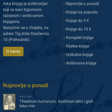
Arka knjiga je antikvarijat
Najnovije u ponudi
koji se bavi trgovinom
Knjige na popustu
rabljenim i antikvarnim
Knjige do 5 €
knjigama.
Nalazimo se u Osijeku, na
Knjige do 10 €
adresi Trg Ante Starčevića
Kompleti knjiga
10 (Pothodnik).
Rijetke knjige
O nama
Unikatne knjige
Antikvarne knjige
Najnovije u ponudi
GRAFIKE
Theatrum humanum: Ilustrirani letci i graf...
Milan Pelc