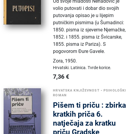
Od svoje mladosti Nenadović je
volio putovati i dobar dio svojih
putovanja opisao je u lijepim
putničkim pismima (u Šumadinci:
1850. pisma iz sjeverne Njemačke,
1852. i 1855. pisma iz Švicarske,
1855. pisma iz Pariza). S
pogovorom Đure Gavele.
Zora
,
1950.
Hrvatski.
Latinica.
Tvrde korice.
7,36
€
HRVATSKA KNJIŽEVNOST
•
PSIHOLOŠKI
ROMAN
Pišem ti priču : zbirka
kratkih priča 6.
natječaja za kratku
priču Gradske