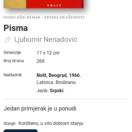
PSIHOLOŠKI ROMAN
•
SRPSKA KNJIŽEVNOST
Pisma
Ljubomir Nenadović
Dimenzije
17 x 12 cm
Broj strana
269
Nakladnik
Nolit
, Beograd
, 1966.
Latinica.
Broširano.
Jezik:
Srpski
.
Jedan primjerak je u ponudi
:
Korišteno, u vrlo dobrom stanju
Stanje