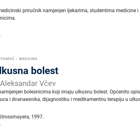
edicinski priručnik namjenjen ljekarima, studentima medicine i
nicima.
.
OPOMOĆ
•
MEDICINA
lkusna bolest
 Aleksandar Včev
 namijenjen bolesnicima koji imaju ulkusnu bolest. Općenito opi
eluca i dvanaesnika, dijagnostiku i medikamentnu terapiju u ulku
 Strossmayera
,
1997.
.