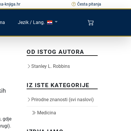
a-knjiga.hr
Česta pitanja
ma
Jezik / Lang.
OD ISTOG AUTORA
Stanley L. Robbins
IZ ISTE KATEGORIJE
kih
Prirodne znanosti (svi naslovi)
a
Medicina
, gdje
rugi).