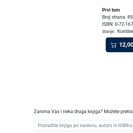
Prvi tom
Broj strana: 8
ISBN: 0-72-16
:
Korište
Stanje
12,0
Zanima Vas i neka druga knjiga? Možete pretraži