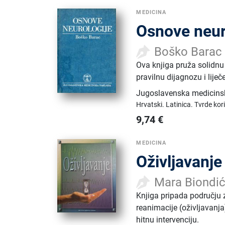
MEDICINA
Osnove neur
Boško Barac
Ova knjiga pruža solidnu
pravilnu dijagnozu i liječ
Jugoslavenska medicins
Hrvatski.
Latinica.
Tvrde kor
9,74
€
MEDICINA
Oživljavanje
Mara Biondić
Knjiga pripada području 
reanimacije (oživljavanj
hitnu intervenciju.