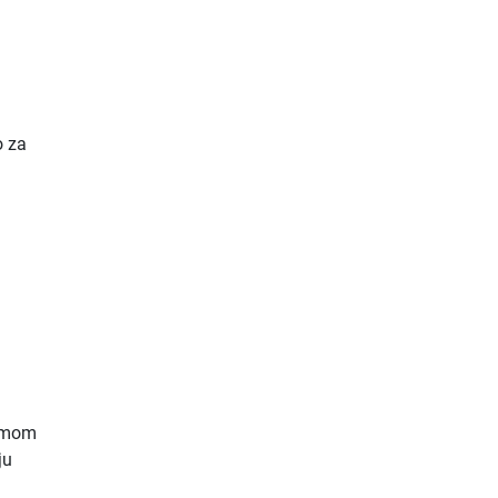
o za
temom
ju