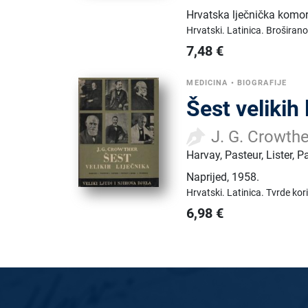
Hrvatska lječnička komo
Hrvatski.
Latinica.
Broširano
7,48
€
MEDICINA
•
BIOGRAFIJE
Šest velikih 
J. G. Crowthe
Harvay, Pasteur, Lister, P
Naprijed
,
1958.
Hrvatski.
Latinica.
Tvrde kor
6,98
€