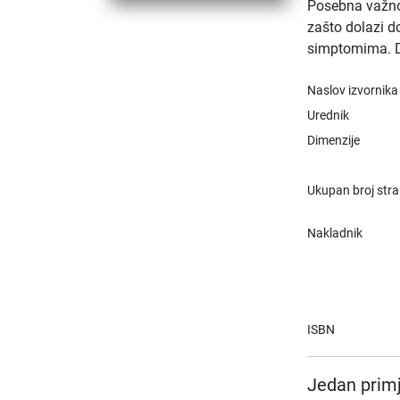
Posebna važnos
zašto dolazi d
simptomima. D
Naslov izvornika
Urednik
Dimenzije
Ukupan broj str
Nakladnik
ISBN
Jedan primj