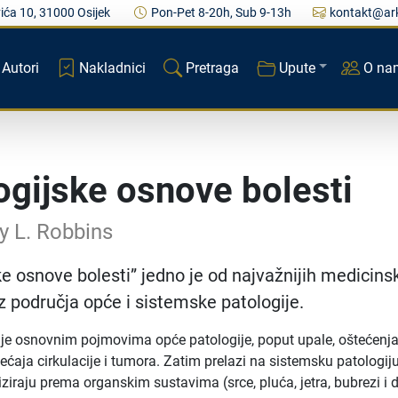
ića 10, 31000 Osijek
Pon-Pet 8-20h, Sub 9-13h
kontakt@ark
Autori
Nakladnici
Pretraga
Upute
O na
ogijske osnove bolesti
y L. Robbins
ke osnove bolesti” jedno je od najvažnijih medicins
z područja opće i sistemske patologije.
je osnovnim pojmovima opće patologije, poput upale, oštećenj
ećaja cirkulacije i tumora. Zatim prelazi na sistemsku patologiju
iziraju prema organskim sustavima (srce, pluća, jetra, bubrezi i d