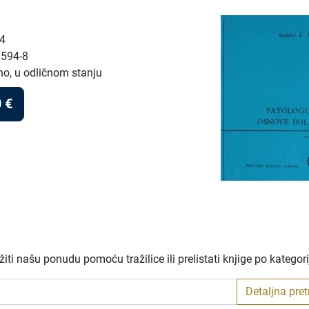
54
7594-8
no, u odličnom stanju
0
€
ti našu ponudu pomoću tražilice ili prelistati knjige po kategor
Detaljna pre