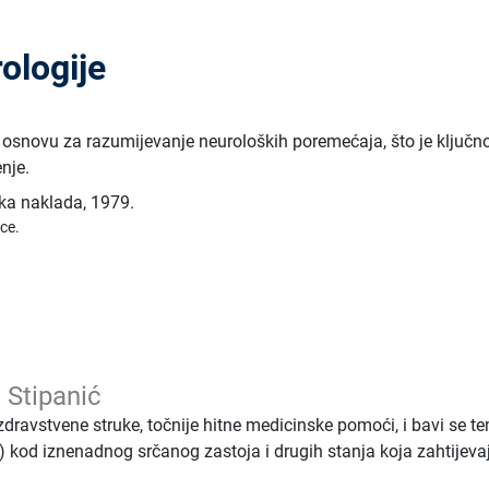
ologije
 osnovu za razumijevanje neuroloških poremećaja, što je ključn
enje.
ka naklada
,
1979.
ice.
 Stipanić
zdravstvene struke, točnije hitne medicinske pomoći, i bavi se 
a) kod iznenadnog srčanog zastoja i drugih stanja koja zahtijeva