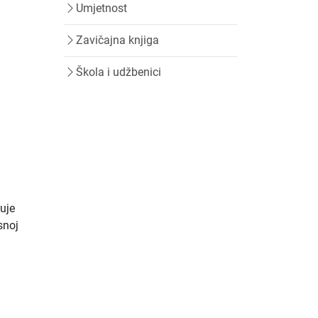
Umjetnost
Zavičajna knjiga
Škola i udžbenici
suje
snoj