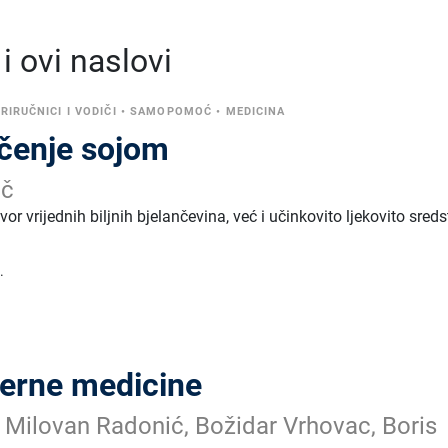
 ovi naslovi
RIRUČNICI I VODIČI
•
SAMOPOMOĆ
•
MEDICINA
ečenje sojom
ič
or vrijednih biljnih bjelančevina, već i učinkovito ljekovito sreds
.
terne medicine
, Milovan Radonić, Božidar Vrhovac, Boris