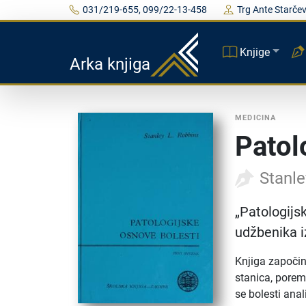
031/219-655, 099/22-13-458
Trg Ante Starčev
Knjige
Arka knjiga
MEDICINA
Patol
Stanle
„Patologijs
udžbenika i
Knjiga započin
stanica, porem
se bolesti anal