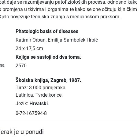
t daje se razumijevanju patofizioloških procesa, odnosno kako
o promjena u tkivima i organima te kako se one očituju klinički
jelo povezuje teorijska znanja s medicinskom praksom.
Phatologic basis of diseases
Ratimir Orban, Emilija Sambolek Hrbić
24 x 17,5 cm
Knjiga se sastoji od dva toma.
ana
2570
Školska knjiga
, Zagreb
, 1987.
Tiraž: 3.000 primjeraka
Latinica.
Tvrde korice.
Jezik:
Hrvatski
.
0-72-167594-8
erak je u ponudi