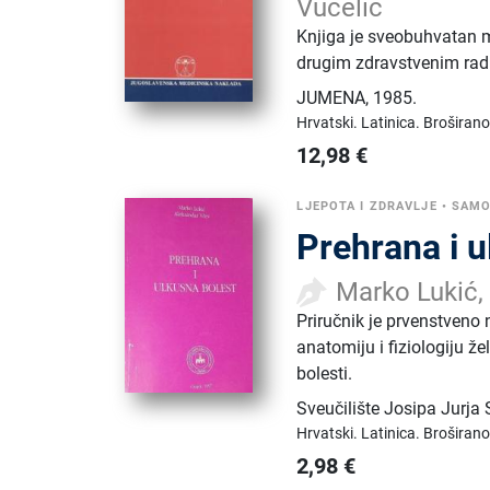
Vucelić
Knjiga je sveobuhvatan m
drugim zdravstvenim rad
JUMENA
,
1985.
Hrvatski.
Latinica.
Broširano
12,98
€
LJEPOTA I ZDRAVLJE
•
SAM
Prehrana i u
Marko Lukić,
Priručnik je prvenstveno
anatomiju i fiziologiju ž
bolesti.
Sveučilište Josipa Jurja
Hrvatski.
Latinica.
Broširano
2,98
€