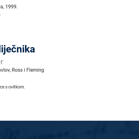
ra
,
1999.
.
liječnika
r
avlov, Ross i Fleming
ice s ovitkom.