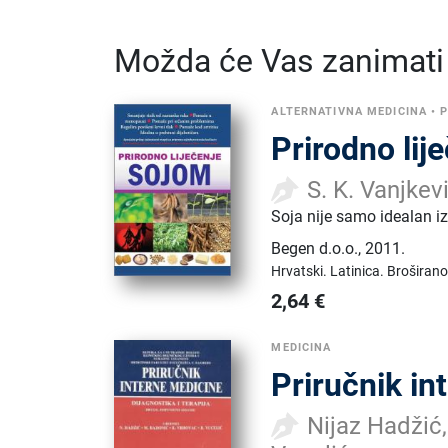
Možda će Vas zanimati i
ALTERNATIVNA MEDICINA
•
P
Prirodno lij
S. K. Vanjkev
Soja nije samo idealan izv
Begen d.o.o.
,
2011.
Hrvatski.
Latinica.
Broširano
2,64
€
MEDICINA
Priručnik in
Nijaz Hadžić