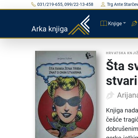
031/219-655, 099/22-13-458
Trg Ante Starčev
Knjige
Arka knjiga
HRVATSKA KNJI
Šta s
stvar
Arijan
Knjiga nada
češće tragi
dobrušenim