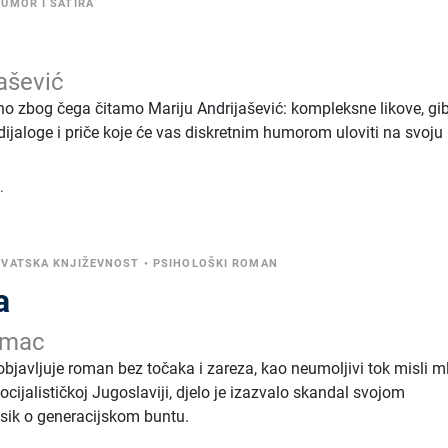
UMOR I SATIRA
ašević
ono zbog čega čitamo Mariju Andrijašević: kompleksne likove, gib
e dijaloge i priče koje će vas diskretnim humorom uloviti na svoju
.
VATSKA KNJIŽEVNOST
•
PSIHOLOŠKI ROMAN
a
umac
bjavljuje roman bez točaka i zareza, kao neumoljivi tok misli m
ocijalističkoj Jugoslaviji, djelo je izazvalo skandal svojom
asik o generacijskom buntu.