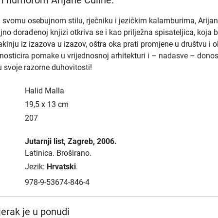
m humorom Arijane Čuline.
a svomu osebujnom stilu, rječniku i jezičkim kalamburima, Arija
no dorađenoj knjizi otkriva se i kao prilježna spisateljica, koja 
akinju iz izazova u izazov, oštra oka prati promjene u društvu i obi
nosticira pomake u vrijednosnoj arhitekturi i – nadasve – donos
 svoje razorne duhovitosti!
Halid Malla
19,5 x 13 cm
207
Jutarnji list
, Zagreb
, 2006.
Latinica.
Broširano.
Jezik:
Hrvatski
.
978-9-53674-846-4
erak je u ponudi