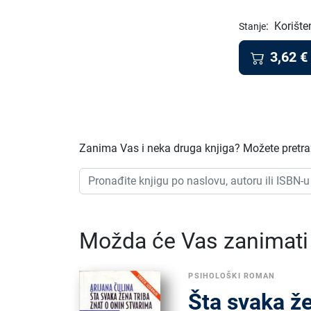
:
Korište
Stanje
3,62
€
Zanima Vas i neka druga knjiga? Možete pretraži
Možda će Vas zanimati i
PSIHOLOŠKI ROMAN
Šta svaka že