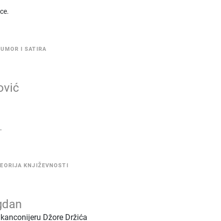
ice.
UMOR I SATIRA
ović
.
EORIJA KNJIŽEVNOSTI
gdan
u kanconijeru Džore Držića