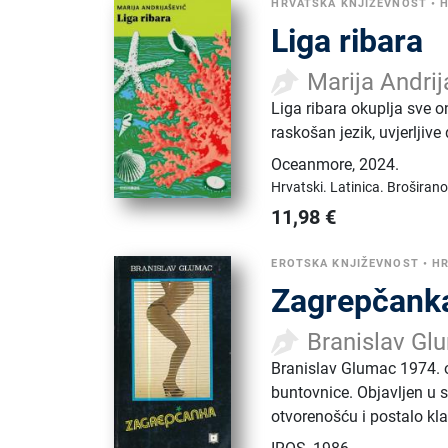
HRVATSKA KNJIŽEVNOST
•
H
Liga ribara
Marija Andrij
Liga ribara okuplja sve 
raskošan jezik, uvjerljiv
Oceanmore
,
2024.
Hrvatski.
Latinica.
Broširano
11,98
€
EROTSKA KNJIŽEVNOST
•
HR
Zagrepčank
Branislav Gl
Branislav Glumac 1974. o
buntovnice. Objavljen u s
otvorenošću i postalo kl