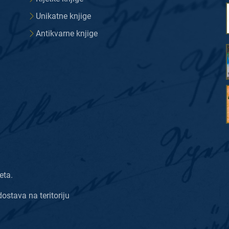
Unikatne knjige
Antikvarne knjige
eta.
dostava na teritoriju