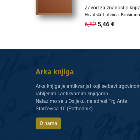
Zavod za znanost o knjiž
Hrvatski.
Latinica.
Broširano
5,46
€
6,82
Arka knjiga
Arka knjiga je antikvarijat koji se bavi trgovino
rabljenim i antikvarnim knjigama.
Nalazimo se u Osijeku, na adresi Trg Ante
Starčevića 10 (Pothodnik).
O nama