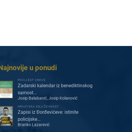
Najnovije u ponudi
POVIJEST CRKVE
Zadarski kalendar iz benediktinskog
samost...
Josip Balabanić, Josip Kolanović
HRVATSKA KNJIŽEVNOST
Zapisi iz Đorđevićeve: istinite
policijske...
Branko Lazarević