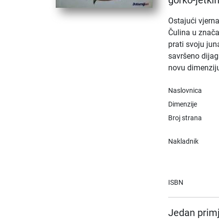
gorko-jetki
Ostajući vjern
Čulina u značaj
prati svoju jun
savršeno dijag
novu dimenziju
Naslovnica
Dimenzije
Broj strana
Nakladnik
ISBN
Jedan primj