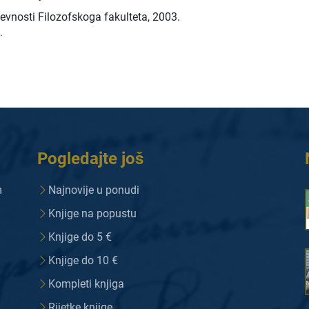
evnosti Filozofskoga fakulteta
,
2003.
.
Pogledajte još
m
Najnovije u ponudi
Knjige na popustu
Knjige do 5 €
Knjige do 10 €
Kompleti knjiga
Rijetke knjige