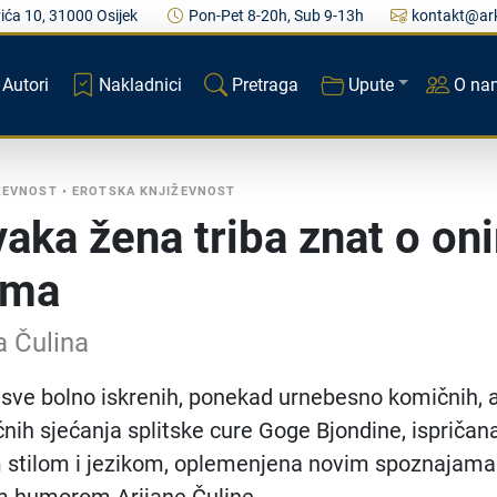
ića 10, 31000 Osijek
Pon-Pet 8-20h, Sub 9-13h
kontakt@ark
Autori
Nakladnici
Pretraga
Upute
O na
ŽEVNOST
•
EROTSKA KNJIŽEVNOST
vaka žena triba znat o on
ima
a Čulina
sve bolno iskrenih, ponekad urnebesno komičnih, 
čnih sjećanja splitske cure Goge Bjondine, ispričan
 stilom i jezikom, oplemenjena novim spoznajama 