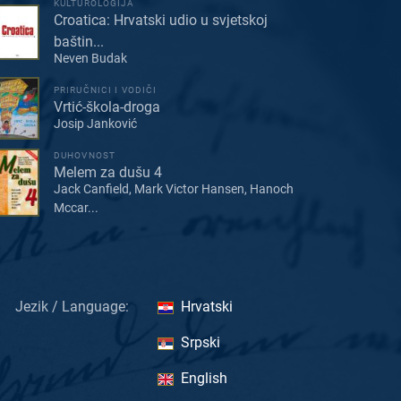
KULTUROLOGIJA
Croatica: Hrvatski udio u svjetskoj
baštin...
Neven Budak
PRIRUČNICI I VODIČI
Vrtić-škola-droga
Josip Janković
DUHOVNOST
Melem za dušu 4
Jack Canfield, Mark Victor Hansen, Hanoch
Mccar...
Jezik / Language:
Hrvatski
Srpski
English