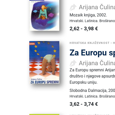
Arijana Čulin
Mozaik knjiga
,
2002.
Hrvatski.
Latinica.
Broširano
2,62
-
3,98
€
HRVATSKA KNJIŽEVNOST
•
H
Za Europu s
Arijana Čulin
Za Europu spremni Arijane
društvo i njegove apsurd
Europsku uniju.
Slobodna Dalmacija
,
200
Hrvatski.
Latinica.
Broširano
3,62
-
3,74
€