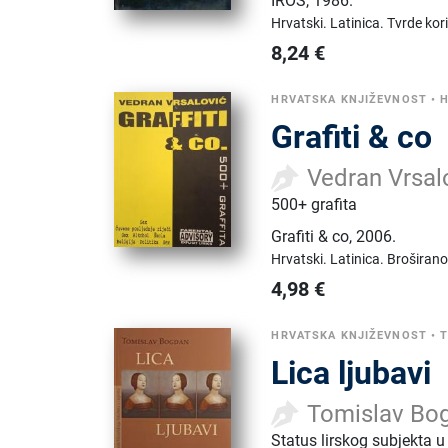
IROS
,
1986.
Hrvatski.
Latinica.
Tvrde kor
8,24
€
HRVATSKA KNJIŽEVNOST
•
H
Grafiti & co
Vedran Vrsal
500+ grafita
Grafiti & co
,
2006.
Hrvatski.
Latinica.
Broširano
4,98
€
HRVATSKA KNJIŽEVNOST
•
T
Lica ljubavi
Tomislav Bo
Status lirskog subjekta 