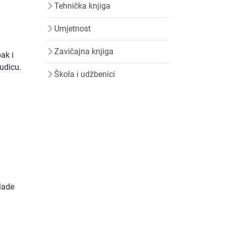
Tehnička knjiga
Umjetnost
Zavičajna knjiga
ak i
 udicu.
Škola i udžbenici
lade