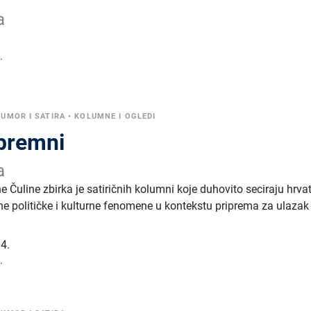
a
.
UMOR I SATIRA
•
KOLUMNE I OGLEDI
premni
a
 Čuline zbirka je satiričnih kolumni koje duhovito seciraju hrva
ne političke i kulturne fenomene u kontekstu priprema za ulazak
4.
.