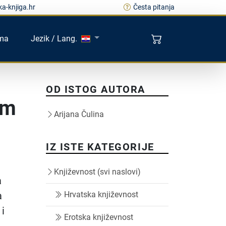
a-knjiga.hr
Česta pitanja
ma
Jezik / Lang.
OD ISTOG AUTORA
im
Arijana Čulina
IZ ISTE KATEGORIJE
Književnost (svi naslovi)
a
a
Hrvatska književnost
i
Erotska književnost