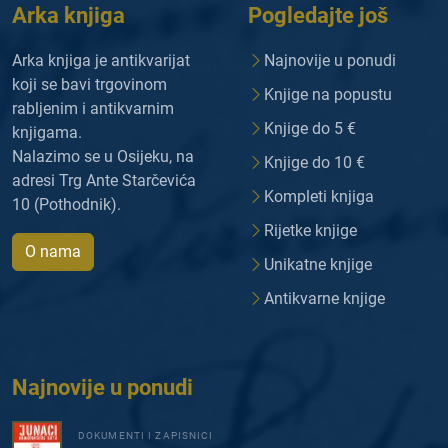
Arka knjiga
Pogledajte još
Arka knjiga je antikvarijat
Najnovije u ponudi
koji se bavi trgovinom
Knjige na popustu
rabljenim i antikvarnim
Knjige do 5 €
knjigama.
Nalazimo se u Osijeku, na
Knjige do 10 €
adresi Trg Ante Starčevića
Kompleti knjiga
10 (Pothodnik).
Rijetke knjige
O nama
Unikatne knjige
Antikvarne knjige
Najnovije u ponudi
DOKUMENTI I ZAPISNICI