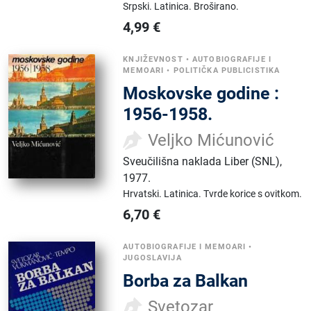
Srpski.
Latinica.
Broširano.
4,99
€
KNJIŽEVNOST
•
AUTOBIOGRAFIJE I
MEMOARI
•
POLITIČKA PUBLICISTIKA
Moskovske godine :
1956-1958.
Veljko Mićunović
Sveučilišna naklada Liber (SNL)
,
1977.
Hrvatski.
Latinica.
Tvrde korice s ovitkom.
6,70
€
AUTOBIOGRAFIJE I MEMOARI
•
JUGOSLAVIJA
Borba za Balkan
Svetozar