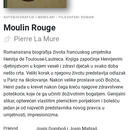
AUTOBIOGRAFIJE I MEMOARI
•
FILOZOFSKI ROMAN
Moulin Rouge
Pierre La Mure
Romansirana biografija života francuskog umjetnika
Henrija de Toulouse-Lautreca. Knjiga započinje Henrijevim
djetinjstvom u kojem veseli i zdravi dječak u svako doba
nešto crta. Veliki korak u njegovu životu predstavlja odlazak
u Pariz na školovanje. Nakon velike proslave uoči Božića,
Henri pada u krevet nakon čega kreću njegove zdravstvene
poteškoće, koje će ga učiniti doživotnim bogaljem. Genijalni
slikar, opterećen vlastitim plemićkim porijeklom i bolešću
jedan je od najvećih predstavnika novog pravca u
umjetnosti, impresionizma.
Prijevod
Josip Gomboš i Josip Matijaš