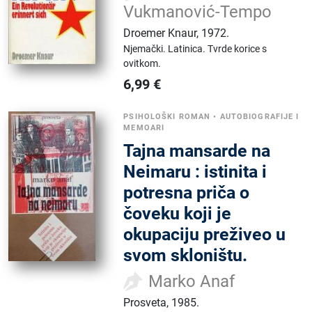
Vukmanović-Tempo
Droemer Knaur
,
1972.
Njemački.
Latinica.
Tvrde korice s
ovitkom.
6,99
€
PSIHOLOŠKI ROMAN
•
AUTOBIOGRAFIJE I
MEMOARI
Tajna mansarde na
Neimaru : istinita i
potresna priča o
čoveku koji je
okupaciju preživeo u
svom skloništu.
Marko Anaf
Prosveta
,
1985.