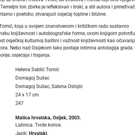
emeljni ton zbirke je refleksivan i lirski, a stil autora i priređiva
rno i poetsko, stvarajući osjećaj topline i blizine.
Tomić, koja u svojem znanstvenom i kritičkom radu sustavno
onsku književnost i autobiografske forme, ovom knjigom potvrđu
ost osječkoj kulturnoj baštini i važnost književnosti kao očuvanj
stora. Nebo nad Osijekom tako postaje intimna antologija grada 
ije, osjećaja i trajanja.
Helena Sablić Tomić
Domagoj Sušac
Domagoj Sušac, Sabina Ostojić
24 x 17 cm
247
Matica hrvatska
, Osijek
, 2003.
Latinica.
Tvrde korice.
Jezik:
Hrvatski
.