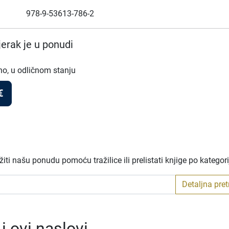
978-9-53613-786-2
erak je u ponudi
no, u odličnom stanju
€
ti našu ponudu pomoću tražilice ili prelistati knjige po kategor
Detaljna pre
 ovi naslovi