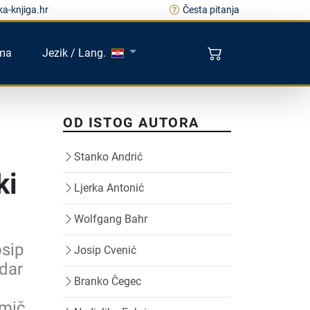
a-knjiga.hr
Česta pitanja
ma
Jezik / Lang.
OD ISTOG AUTORA
Stanko Andrić
ki
Ljerka Antonić
Wolfgang Bahr
osip
Josip Cvenić
ndar
Branko Čegec
,
mič,