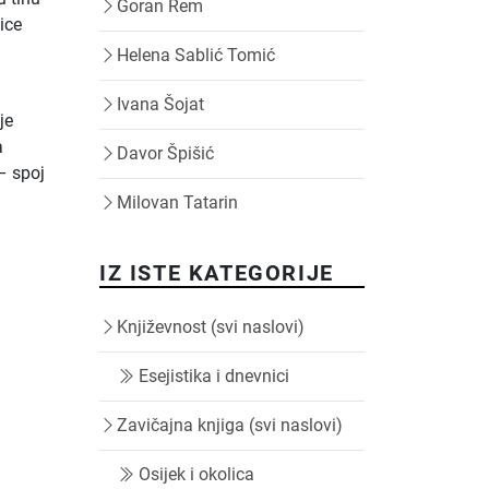
Goran Rem
čice
Helena Sablić Tomić
Ivana Šojat
je
a
Davor Špišić
– spoj
Milovan Tatarin
IZ ISTE KATEGORIJE
Književnost (svi naslovi)
Esejistika i dnevnici
Zavičajna knjiga (svi naslovi)
Osijek i okolica