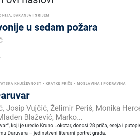
ONIJA, BARANJA I SRIJEM
avonije u sedam požara
ć
.
VATSKA KNJIŽEVNOST
•
KRATKE PRIČE
•
MOSLAVINA I PODRAVINA
aruvar
, Josip Vujčić, Želimir Periš, Monika Herc
Mladen Blažević, Marko...
r“, koji je uredio Kruno Lokotar, donosi 28 priča, eseja i putopi
u Daruvara – jedinstveni literarni portret grada.