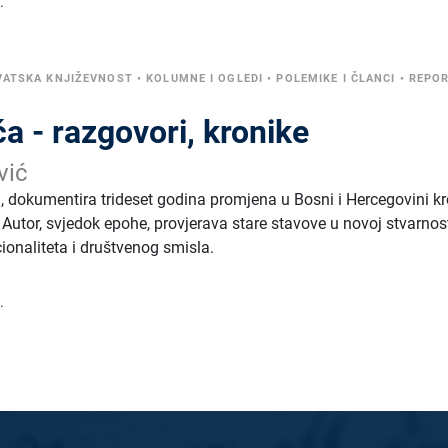
.
VATSKA KNJIŽEVNOST
•
KOLUMNE I OGLEDI
•
POLEMIKE I ČLANCI
•
REPOR
ća - razgovori, kronike
vić
, dokumentira trideset godina promjena u Bosni i Hercegovini k
e. Autor, svjedok epohe, provjerava stare stavove u novoj stvarnost
cionaliteta i društvenog smisla.
.