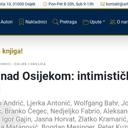
ića 10, 31000 Osijek
Pon-Pet 8-20h, Sub 9-13h
kontakt@ark
Autori
Nakladnici
Pretraga
Upute
O na
a knjiga
EVNICI
•
OSIJEK I OKOLICA
nad Osijekom: intimistič
i
 Andrić, Ljerka Antonić, Wolfgang Bahr, J
, Branko Čegec, Nedjeljko Fabrio, Aleksa
, Igor Gajin, Jasna Horvat, Zlatko Kramarić
na Matanović, Bogdan Mesinger, Peter Kuz