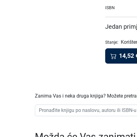
ISBN
Jedan primj
:
Korište
Stanje
14,52
Zanima Vas i neka druga knjiga? Možete pretraži
Možda će Vas zanimati i