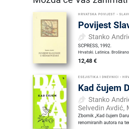
HRVATSKA POVIJEST
•
SLAV
Povijest Sl
Stanko Andri
SCPRESS
,
1992.
Hrvatski.
Latinica.
Broširano
12,48
€
ESEJISTIKA I DNEVNICI
•
HR
Kad čujem D
Stanko Andrić
Selvedin Avdić, 
Zbornik „Kad čujem Daruva
renomiranih autora na tem