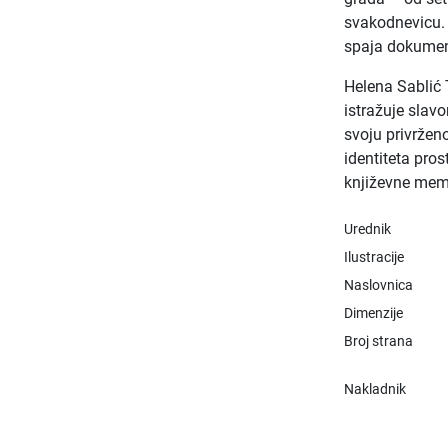
svakodnevicu. T
spaja dokumenta
Helena Sablić 
istražuje slav
svoju privržen
identiteta pro
književne memor
Urednik
Ilustracije
Naslovnica
Dimenzije
Broj strana
Nakladnik