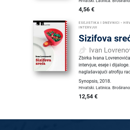
Hrvatski.
Latinica.
Broširano
4,56
€
ESEJISTIKA I DNEVNICI
•
HR
INTERVJUI
Sizifova sre
Ivan Lovreno
Zbirka Ivana Lovrenovića
intervjue, eseje i dijalog
naglašavajući atrofiju ra
Synopsis
,
2018.
Hrvatski.
Latinica.
Broširano
12,54
€