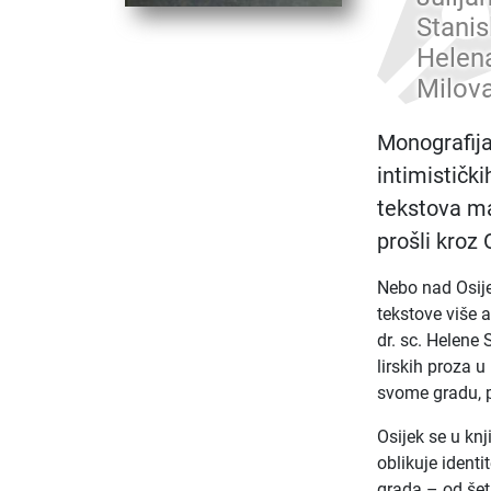
Stanis
Helena
Milova
Monografija
intimistički
tekstova ma
prošli kroz 
Nebo nad Osije
tekstove više 
dr. sc. Helene 
lirskih proza u
svome gradu, p
Osijek se u knj
oblikuje identi
grada – od šet