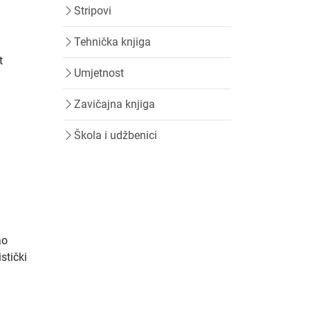
Stripovi
Tehnička knjiga
t
Umjetnost
Zavičajna knjiga
Škola i udžbenici
ao
stički