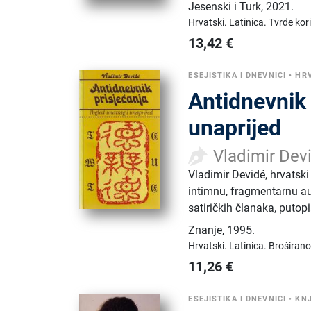
Jesenski i Turk
,
2021.
Hrvatski.
Latinica.
Tvrde kor
13,42
€
ESEJISTIKA I DNEVNICI
•
HR
Antidnevnik 
unaprijed
Vladimir Dev
Vladimir Devidé, hrvatski
intimnu, fragmentarnu au
satiričkih članaka, putopis
Znanje
,
1995.
Hrvatski.
Latinica.
Broširano
11,26
€
ESEJISTIKA I DNEVNICI
•
KNJ