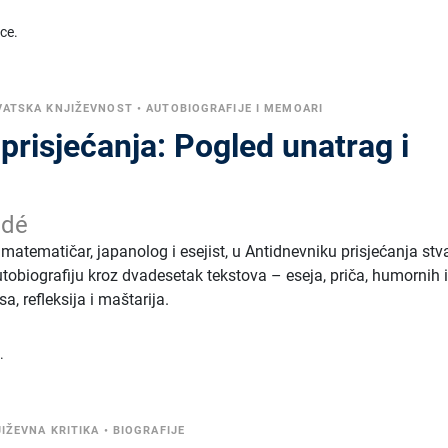
ice.
VATSKA KNJIŽEVNOST
•
AUTOBIOGRAFIJE I MEMOARI
prisjećanja: Pogled unatrag i
idé
 matematičar, japanolog i esejist, u Antidnevniku prisjećanja stv
tobiografiju kroz dvadesetak tekstova – eseja, priča, humornih 
a, refleksija i maštarija.
.
IŽEVNA KRITIKA
•
BIOGRAFIJE