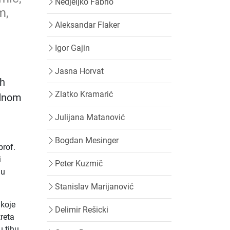
Nedjeljko Fabrio
m,
Aleksandar Flaker
Igor Gajin
Jasna Horvat
ih
Zlatko Kramarić
ednom
Julijana Matanović
Bogdan Mesinger
prof.
i
Peter Kuzmič
ju
Stanislav Marijanović
 koje
Delimir Rešicki
treta
u tihu