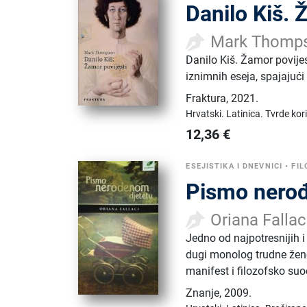
Danilo Kiš. 
Mark Thomp
Danilo Kiš. Žamor povije
iznimnih eseja, spajajući 
Fraktura
,
2021.
Hrvatski.
Latinica.
Tvrde kor
12,36
€
ESEJISTIKA I DNEVNICI
•
FI
Pismo nero
Oriana Fallac
Jedno od najpotresnijih i
dugi monolog trudne žene 
manifest i filozofsko su
Znanje
,
2009.