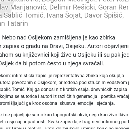
lav Marijanović, Delimir Rešicki, Goran Re
 Sablić Tomić, Ivana Šojat, Davor Špišić,
n Tatarin
 Nebo nad Osijekom zamišljena je kao zbirka
h zapisa o gradu na Dravi, Osijeku. Autori objavljen
hom su književnici koji žive u Osijeku ili su pak j
Osijek da bi potom često u njega svraćali.
kom: intimistički zapisi je reprezentativna zbirka koja okuplja
autora povezanih s Osijekom, priređena pod stručnim vodstvom 
Sablić Tomić. Knjiga donosi niz kratkih eseja, dnevničkih zapisa 
 kojima se autorice i autori iz različitih generacija i poetika vraća
romišljajući ga kroz osobna iskustva, emocije i sjećanja.
izi ne pojavljuje samo kao topografski okvir, nego kao živo tkivo
tet i osjećaj pripadnosti. Svaki zapis daje fragment intimnog por
nji uz Dravu i motiva Tvrđe, do zvukova i mirisa koji čine njegov