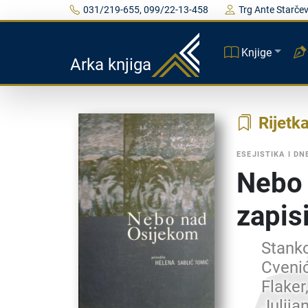
031/219-655, 099/22-13-458
Trg Ante Starčev
Knjige
Arka knjiga
Rijetk
ESEJISTIKA I DN
Nebo 
zapis
Stanko
Cvenić
Flaker
Julija