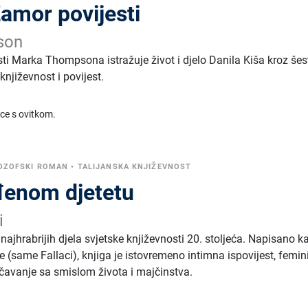
Žamor povijesti
son
sti Marka Thompsona istražuje život i djelo Danila Kiša kroz šes
književnost i povijest.
ice s ovitkom.
LOZOFSKI ROMAN
•
TALIJANSKA KNJIŽEVNOST
đenom djetetu
i
 najhrabrijih djela svjetske književnosti 20. stoljeća. Napisano k
(same Fallaci), knjiga je istovremeno intimna ispovijest, femini
očavanje sa smislom života i majčinstva.