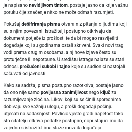
je napisano
nevidljivom tintom
, postaje jasno da krije važnu
poruku čije značenje nitko ne može odmah razumjeti.
Pokušaj
dešifriranja pisma
otvara niz pitanja o ljudima koji
su s njim povezani. Istražitelji postupno otkrivaju da
dokument potječe iz prošlosti te da bi mogao rasvijetliti
događaje koji su godinama ostali skriveni. Svaki novi trag
vodi prema drugim osobama, a njihove izjave često su
proturječne ili nepotpune. U središtu istrage nalaze se stari
odnosi,
prešućeni sukobi
i
tajne
koje su sudionici nastojali
sačuvati od javnosti.
Kako se sadržaj pisma postupno razotkriva, postaje jasno
da ono nije samo
povijesna zanimljivost
nego
ključ
za
razumijevanje zločina. Likovi koji su se činili sporednima
dobivaju sve važniju ulogu, a prošli događaji počinju
utjecati na sadašnjost. Pavličić vješto gradi napetost tako
što čitatelju otkriva podatke postupno, dopuštajući mu da
zajedno s istražiteljima slaže mozaik događaja.