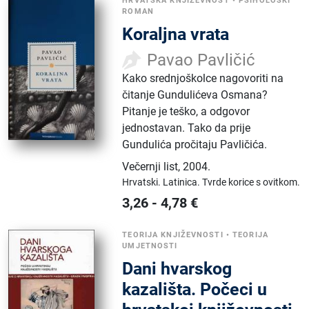
HRVATSKA KNJIŽEVNOST
•
PSIHOLOŠKI
ROMAN
Koraljna vrata
Pavao Pavličić
Kako srednjoškolce nagovoriti na
čitanje Gundulićeva Osmana?
Pitanje je teško, a odgovor
jednostavan. Tako da prije
Gundulića pročitaju Pavličića.
Večernji list
,
2004.
Hrvatski.
Latinica.
Tvrde korice s ovitkom.
3,26
-
4,78
€
TEORIJA KNJIŽEVNOSTI
•
TEORIJA
UMJETNOSTI
Dani hvarskog
kazališta. Počeci u