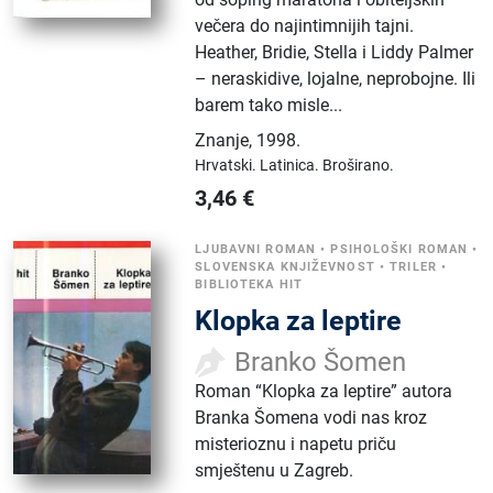
večera do najintimnijih tajni.
Heather, Bridie, Stella i Liddy Palmer
– neraskidive, lojalne, neprobojne. Ili
barem tako misle...
Znanje
,
1998.
Hrvatski.
Latinica.
Broširano.
3,46
€
LJUBAVNI ROMAN
•
PSIHOLOŠKI ROMAN
•
SLOVENSKA KNJIŽEVNOST
•
TRILER
•
BIBLIOTEKA HIT
Klopka za leptire
Branko Šomen
Roman “Klopka za leptire” autora
Branka Šomena vodi nas kroz
misterioznu i napetu priču
smještenu u Zagreb.