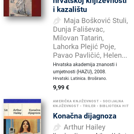
hrvatskoj književnosti
i kazalištu
Maja Bošković Stuli,
Dunja Fališevac,
Milovan Tatarin,
Lahorka Plejić Poje,
Pavao Pavličić, Helen...
Hrvatska akademija znanosti i
umjetnosti (HAZU)
,
2008.
Hrvatski.
Latinica.
Broširano.
9,99
€
AMERIČKA KNJIŽEVNOST
•
SOCIJALNA
KNJIŽEVNOST
•
TRILER
•
BIBLIOTEKA HIT
Konačna dijagnoza
Arthur Hailey