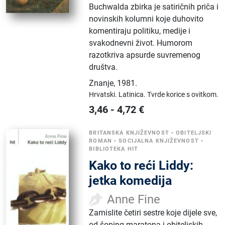
Buchwalda zbirka je satiričnih priča i
novinskih kolumni koje duhovito
komentiraju politiku, medije i
svakodnevni život. Humorom
razotkriva apsurde suvremenog
društva.
Znanje
,
1981.
Hrvatski.
Latinica.
Tvrde korice s ovitkom.
3,46
-
4,72
€
BRITANSKA KNJIŽEVNOST
•
OBITELJSKI
ROMAN
•
SOCIJALNA KNJIŽEVNOST
•
BIBLIOTEKA HIT
Kako to reći Liddy:
jetka komedija
Anne Fine
Zamislite četiri sestre koje dijele sve,
od šoping maratona i obiteljskih