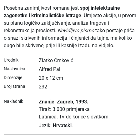
Posebna zanimljivost romana jest
spoj intelektualne
zagonetke i kriminalističke istrage
. Umjesto akcije, u prvom
su planu logičko zaključivanje, analiza tragova i
rekonstrukcija prošlosti.
Nevidljivo pismo
tako postaje priča
o snazi skrivenih informacija i činjenici da tajne, ma koliko
dugo bile skrivene, prije ili kasnije izađu na vidjelo.
Urednik
Zlatko Crnković
Naslovnica
Alfred Pal
Dimenzije
20 x 12 cm
Broj strana
232
Nakladnik
Znanje
, Zagreb
, 1993.
Tiraž: 3.000 primjeraka
Latinica.
Tvrde korice s ovitkom.
Jezik:
Hrvatski
.