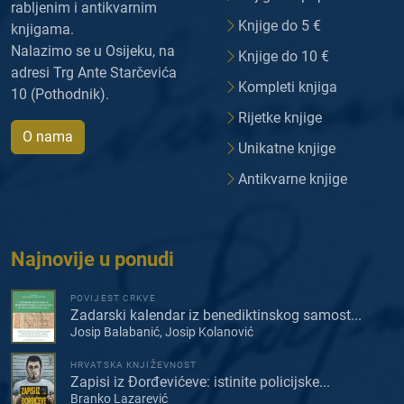
rabljenim i antikvarnim
Knjige do 5 €
knjigama.
Nalazimo se u Osijeku, na
Knjige do 10 €
adresi Trg Ante Starčevića
Kompleti knjiga
10 (Pothodnik).
Rijetke knjige
O nama
Unikatne knjige
Antikvarne knjige
Najnovije u ponudi
POVIJEST CRKVE
Zadarski kalendar iz benediktinskog samost...
Josip Balabanić, Josip Kolanović
HRVATSKA KNJIŽEVNOST
Zapisi iz Đorđevićeve: istinite policijske...
Branko Lazarević