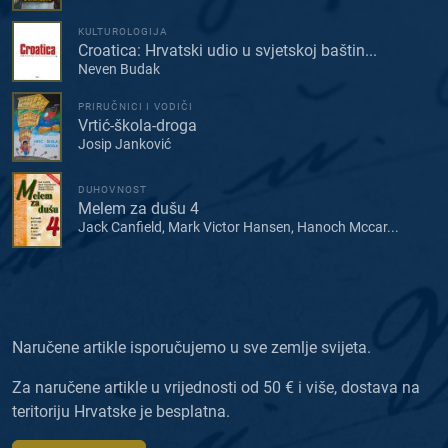
KULTUROLOGIJA
Croatica: Hrvatski udio u svjetskoj baštin...
Neven Budak
PRIRUČNICI I VODIČI
Vrtić-škola-droga
Josip Janković
DUHOVNOST
Melem za dušu 4
Jack Canfield, Mark Victor Hansen, Hanoch Mccar...
Naručene artikle isporučujemo u sve zemlje svijeta.
Za naručene artikle u vrijednosti od 50 € i više, dostava na
teritoriju Hrvatske je besplatna.