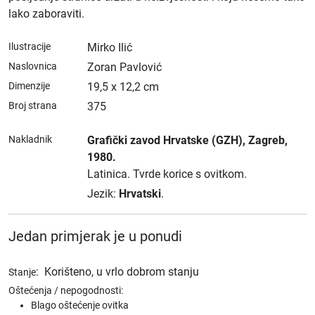
lako zaboraviti.
Ilustracije
Mirko Ilić
Naslovnica
Zoran Pavlović
Dimenzije
19,5 x 12,2 cm
Broj strana
375
Nakladnik
Grafički zavod Hrvatske (GZH)
, Zagreb
,
1980.
Latinica.
Tvrde korice s ovitkom.
Jezik:
Hrvatski
.
Jedan primjerak je u ponudi
:
Korišteno, u vrlo dobrom stanju
Stanje
Oštećenja / nepogodnosti:
Blago oštećenje ovitka