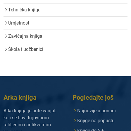
Tehnička knjiga
Umjetnost
Zavičajna knjiga
Škola i udžbenici
Arka knjiga
Pogledajte još
Arka knjiga je antikvarijat
Najnovije u ponudi
koji se bavi trgovinom
Knjige na popustu
rabljenim i antikvarnim
Knjige do 5 €