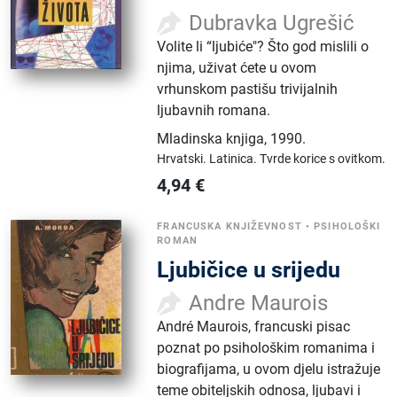
Dubravka Ugrešić
Volite li “ljubiće"? Što god mislili o
njima, uživat ćete u ovom
vrhunskom pastišu trivijalnih
ljubavnih romana.
Mladinska knjiga
,
1990.
Hrvatski.
Latinica.
Tvrde korice s ovitkom.
4,94
€
FRANCUSKA KNJIŽEVNOST
•
PSIHOLOŠKI
ROMAN
Ljubičice u srijedu
Andre Maurois
André Maurois, francuski pisac
poznat po psihološkim romanima i
biografijama, u ovom djelu istražuje
teme obiteljskih odnosa, ljubavi i