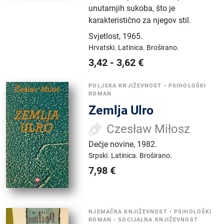
unutarnjih sukoba, što je
karakteristično za njegov stil.
Svjetlost
,
1965.
Hrvatski.
Latinica.
Broširano.
3,42
-
3,62
€
POLJSKA KNJIŽEVNOST
•
PSIHOLOŠKI
ROMAN
Zemlja Ulro
Czesław Miłosz
Dečje novine
,
1982.
Srpski.
Latinica.
Broširano.
7,98
€
NJEMAČKA KNJIŽEVNOST
•
PSIHOLOŠKI
ROMAN
•
SOCIJALNA KNJIŽEVNOST