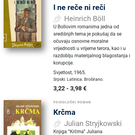
I ne reče ni reči
Heinrich Böll
U Bollovim romanima jedna od
središnjih tema je pokušaj da se
očuvaju osnovne moralne
vrijednosti u vrijeme terora, kao i u
razdoblju materijalnog blagostanja i
korupcije.
Svjetlost
,
1965.
Srpski.
Latinica.
Broširano.
3,22
-
3,98
€
PSIHOLOŠKI ROMAN
Krčma
Julian Stryjkowski
Knjiga “Krčma” Juliana