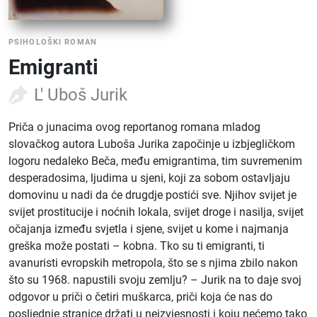
PSIHOLOŠKI ROMAN
Emigranti
L' Uboš Jurik
Priča o junacima ovog reportanog romana mladog
slovačkog autora Luboša Jurika započinje u izbjegličkom
logoru nedaleko Beča, među emigrantima, tim suvremenim
desperadosima, ljudima u sjeni, koji za sobom ostavljaju
domovinu u nadi da će drugdje postići sve. Njihov svijet je
svijet prostitucije i noćnih lokala, svijet droge i nasilja, svijet
očajanja između svjetla i sjene, svijet u kome i najmanja
greška može postati – kobna. Tko su ti emigranti, ti
avanuristi evropskih metropola, što se s njima zbilo nakon
što su 1968. napustili svoju zemlju? – Jurik na to daje svoj
odgovor u priči o četiri muškarca, priči koja će nas do
posljednje stranice držati u neizvjesnosti i koju nećemo tako