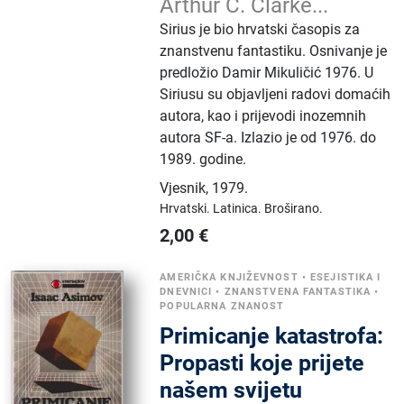
Arthur C. Clarke...
Sirius je bio hrvatski časopis za
znanstvenu fantastiku. Osnivanje je
predložio Damir Mikuličić 1976. U
Siriusu su objavljeni radovi domaćih
autora, kao i prijevodi inozemnih
autora SF-a. Izlazio je od 1976. do
1989. godine.
Vjesnik
,
1979.
Hrvatski.
Latinica.
Broširano.
2,00
€
AMERIČKA KNJIŽEVNOST
•
ESEJISTIKA I
DNEVNICI
•
ZNANSTVENA FANTASTIKA
•
POPULARNA ZNANOST
Primicanje katastrofa:
Propasti koje prijete
našem svijetu