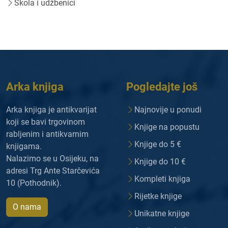
Škola i udžbenici
Arka knjiga
Pogledajte još
Arka knjiga je antikvarijat
Najnovije u ponudi
koji se bavi trgovinom
Knjige na popustu
rabljenim i antikvarnim
Knjige do 5 €
knjigama.
Nalazimo se u Osijeku, na
Knjige do 10 €
adresi Trg Ante Starčevića
Kompleti knjiga
10 (Pothodnik).
Rijetke knjige
O nama
Unikatne knjige