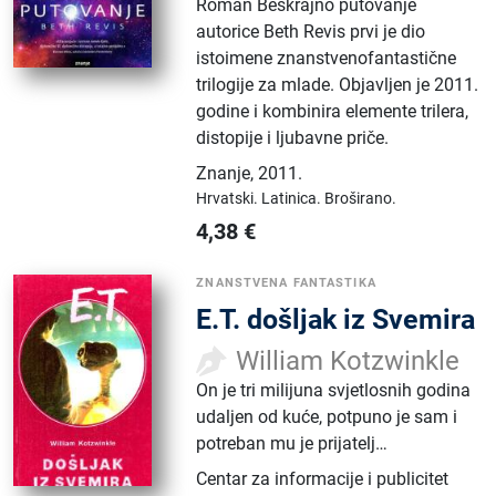
​Roman Beskrajno putovanje
autorice Beth Revis prvi je dio
istoimene znanstvenofantastične
trilogije za mlade. Objavljen je 2011.
godine i kombinira elemente trilera,
distopije i ljubavne priče.
Znanje
,
2011.
Hrvatski.
Latinica.
Broširano.
4,38
€
ZNANSTVENA FANTASTIKA
E.T. došljak iz Svemira
William Kotzwinkle
On je tri milijuna svjetlosnih godina
udaljen od kuće, potpuno je sam i
potreban mu je prijatelj…
Centar za informacije i publicitet