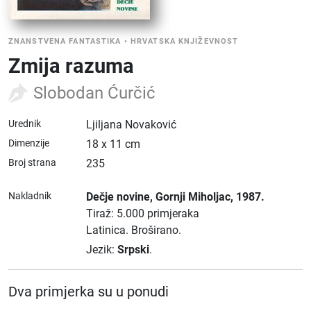
ZNANSTVENA FANTASTIKA
•
HRVATSKA KNJIŽEVNOST
Zmija razuma
Slobodan Ćurčić
Urednik
Ljiljana Novaković
Dimenzije
18 x 11 cm
Broj strana
235
Nakladnik
Dečje novine
, Gornji Miholjac
, 1987.
Tiraž: 5.000 primjeraka
Latinica.
Broširano.
Jezik:
Srpski
.
Dva primjerka su u ponudi