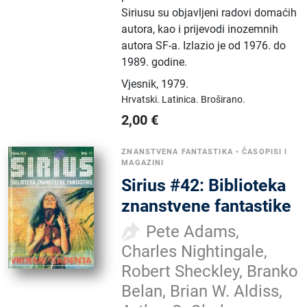
Siriusu su objavljeni radovi domaćih
autora, kao i prijevodi inozemnih
autora SF-a. Izlazio je od 1976. do
1989. godine.
Vjesnik
,
1979.
Hrvatski.
Latinica.
Broširano.
2,00
€
ZNANSTVENA FANTASTIKA
•
ČASOPISI I
MAGAZINI
Sirius #42: Biblioteka
znanstvene fantastike
Pete Adams,
Charles Nightingale,
Robert Sheckley, Branko
Belan, Brian W. Aldiss,