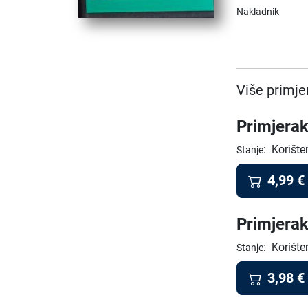
Nakladnik
Više primje
Primjerak
:
Korište
Stanje
4,99
€
Primjerak
:
Korište
Stanje
3,98
€