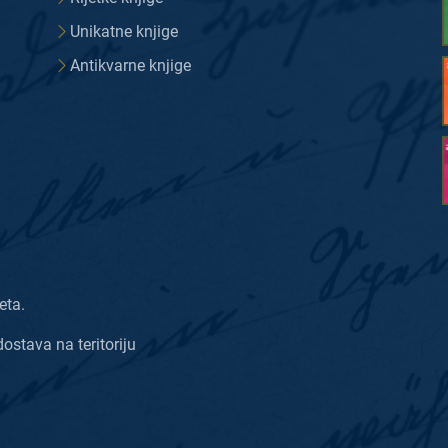
Unikatne knjige
Antikvarne knjige
eta.
dostava na teritoriju