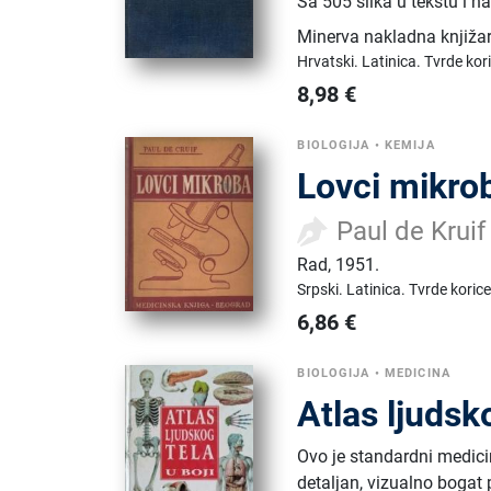
Sa 505 slika u tekstu i n
Minerva nakladna knjiža
Hrvatski.
Latinica.
Tvrde kor
8,98
€
BIOLOGIJA
•
KEMIJA
Lovci mikro
Paul de Kruif
Rad
,
1951.
Srpski.
Latinica.
Tvrde korice
6,86
€
BIOLOGIJA
•
MEDICINA
Atlas ljudsko
Ovo je standardni medicin
detaljan, vizualno bogat 