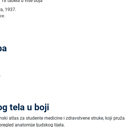
a 16 tabela u više boja
ra
,
1937.
ice.
ba
.
g tela u boji
ski atlas za studente medicine i zdravstvene struke, koji pruža
pregled anatomije ljudskog tijela.