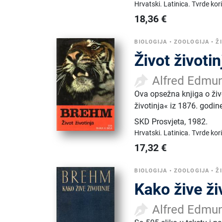
Hrvatski.
Latinica.
Tvrde kor
18,36
€
BIOLOGIJA
•
ZOOLOGIJA
•
Ž
Život životin
Alfred Edmu
Ova opsežna knjiga o ži
životinja« iz 1876. godine
SKD Prosvjeta
,
1982.
Hrvatski.
Latinica.
Tvrde kor
17,32
€
BIOLOGIJA
•
ZOOLOGIJA
•
Ž
Kako žive ži
Alfred Edmu