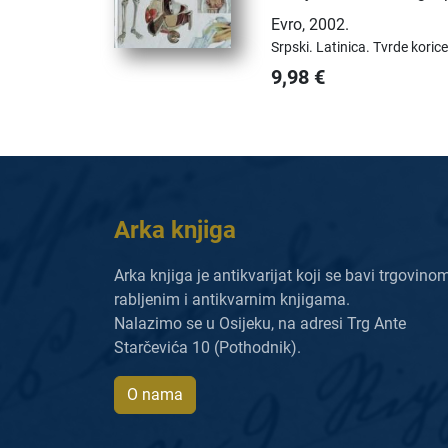
Evro
,
2002.
Srpski.
Latinica.
Tvrde korice
9,98
€
Arka knjiga
Arka knjiga je antikvarijat koji se bavi trgovino
rabljenim i antikvarnim knjigama.
Nalazimo se u Osijeku, na adresi Trg Ante
Starčevića 10 (Pothodnik).
O nama