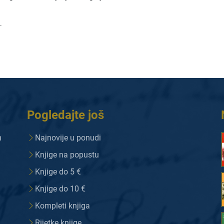
.
Pogledajte još
m
Najnovije u ponudi
Knjige na popustu
Knjige do 5 €
Knjige do 10 €
Kompleti knjiga
Rijetke knjige