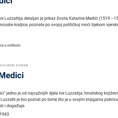
diči
ve Luzzattija detaljan je prikaz života Katarine Mediči (1519.–15
ancuske kraljice, poznate po svojoj političkoj moći tijekom vjersk
ice s ovitkom.
OVIJESNI ROMAN
 Medici
" jedno je od najvažnijih djela Ive Luzzatija, hrvatskog književ
. Luzzatti je bio poznat po tome što je u svojim knjigama pokriv
ti i događaje.
1943.