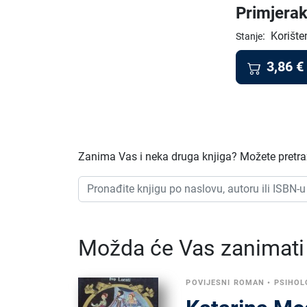
Primjerak
:
Korište
Stanje
3,86
€
Zanima Vas i neka druga knjiga? Možete pretraži
Možda će Vas zanimati i
POVIJESNI ROMAN
•
PSIHOL