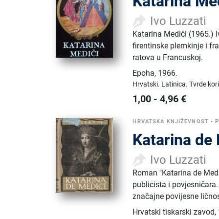
Katarina Me
Ivo Luzzati
Katarina Mediči (1965.) I
firentinske plemkinje i fr
ratova u Francuskoj.
Epoha
,
1966.
Hrvatski.
Latinica.
Tvrde kor
1,00
-
4,96
€
HRVATSKA KNJIŽEVNOST
•
P
Katarina de
Ivo Luzzati
Roman "Katarina de Medici
publicista i povjesničara
značajne povijesne ličnos
Hrvatski tiskarski zavod
,