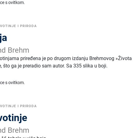
ice s ovitkom.
IVOTINJE I PRIRODA
ja
nd Brehm
votinjama priređena je po drugom izdanju Brehmovog »Života
, što ga je preradio sam autor. Sa 335 slika u boji.
ice s ovitkom.
IVOTINJE I PRIRODA
votinje
nd Brehm