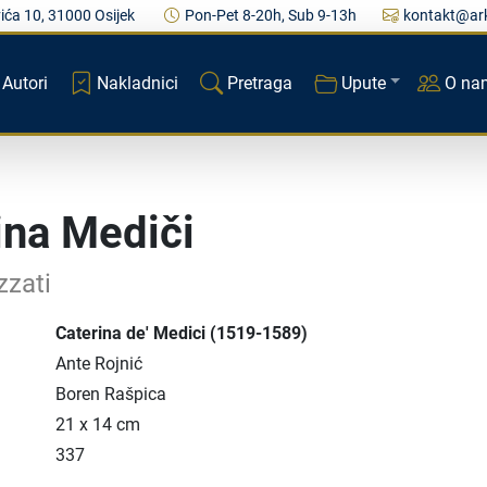
ića 10, 31000 Osijek
Pon-Pet 8-20h, Sub 9-13h
kontakt@ark
Autori
Nakladnici
Pretraga
Upute
O na
ina Mediči
zzati
Caterina de' Medici (1519-1589)
Ante Rojnić
Boren Rašpica
21 x 14 cm
337