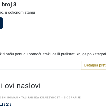
 broj 3
no, u odličnom stanju
ti našu ponudu pomoću tražilice ili prelistati knjige po kategor
Detaljna pre
 ovi naslovi
OŠKI ROMAN
•
TALIJANSKA KNJIŽEVNOST
•
BIOGRAFIJE