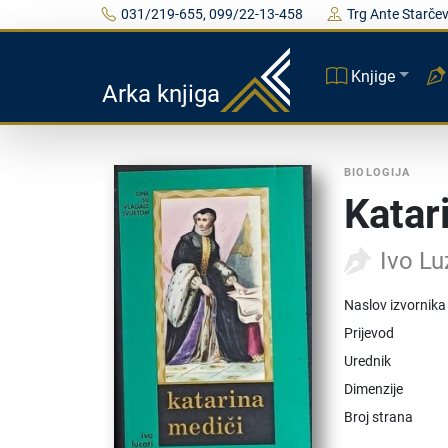
031/219-655, 099/22-13-458
Trg Ante Starčev
Knjige
Arka knjiga
BIOLOGIJA
Katar
Ivo Lu
Naslov izvornika
Prijevod
Urednik
Dimenzije
Broj strana