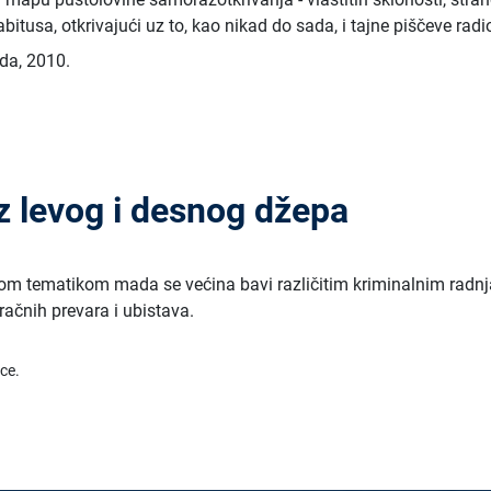
 habitusa, otkrivajući uz to, kao nikad do sada, i tajne piščeve radi
ada
,
2010.
z levog i desnog džepa
itom tematikom mada se većina bavi različitim kriminalnim radn
račnih prevara i ubistava.
ice.