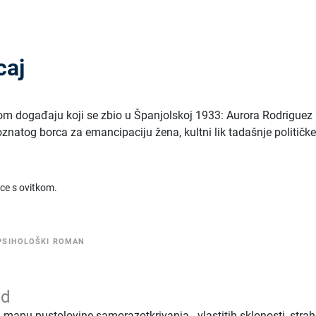
caj
itom događaju koji se zbio u Španjolskoj 1933: Aurora Rodriguez 
poznatog borca za emancipaciju žena, kultni lik tadašnje političk
ice s ovitkom.
PSIHOLOŠKI ROMAN
ád
 mapu pustolovine samorazotkrivanja - vlastitih sklonosti, stra