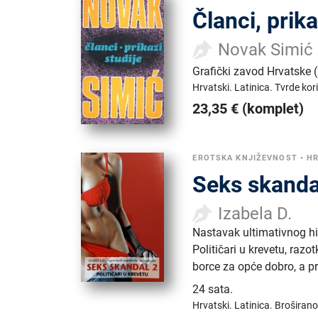
Članci, prika
Novak Simić
Grafički zavod Hrvatske
Hrvatski.
Latinica.
Tvrde kor
23,35
€
(komplet)
EROTSKA KNJIŽEVNOST
•
HR
Seks skandal
Izabela D.
Nastavak ultimativnog hi
Političari u krevetu, raz
borce za opće dobro, a p
24 sata
.
Hrvatski.
Latinica.
Broširano