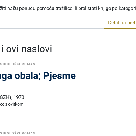
ti našu ponudu pomoću tražilice ili prelistati knjige po kategor
Detaljna pre
 ovi naslovi
PSIHOLOŠKI ROMAN
uga obala; Pjesme
 (GZH)
,
1978.
ice s ovitkom.
PSIHOLOŠKI ROMAN