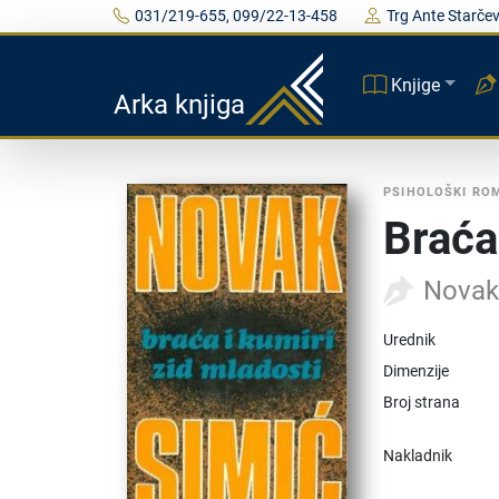
031/219-655, 099/22-13-458
Trg Ante Starčev
Knjige
Arka knjiga
PSIHOLOŠKI RO
Braća
Novak
Urednik
Dimenzije
Broj strana
Nakladnik