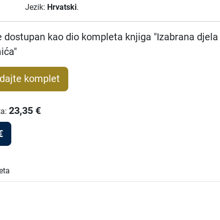
Jezik:
Hrvatski
.
e dostupan kao dio kompleta knjiga "Izabrana djela
ića"
dajte komplet
23,35
€
ta
:
€
eta