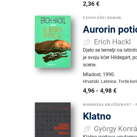
2,36
€
PSIHOLOŠKI ROMAN
Aurorin poti
Erich Hackl
Djelo se temelji na istin
je svoju kćer Hildegart, 
scene.
Mladost
,
1990.
Hrvatski.
Latinica.
Tvrde kor
4,96
-
4,98
€
MAĐARSKA KNJIŽEVNOST
•
Klatno
György Konr
Klatno iscrtava unutarnju