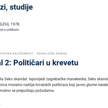
zi, studije
 (GZH)
,
1978.
ice s ovitkom.
VATSKA KNJIŽEVNOST
•
PSIHOLOŠKI ROMAN
 2: Političari u krevetu
ta Seks skandal: Ispovijedi zagrebačke manekenke, Seks skanda
otkriva moralno naličje hrvatskih političara koji javno glume nese
rivatno se prepuštaju požudama.
.