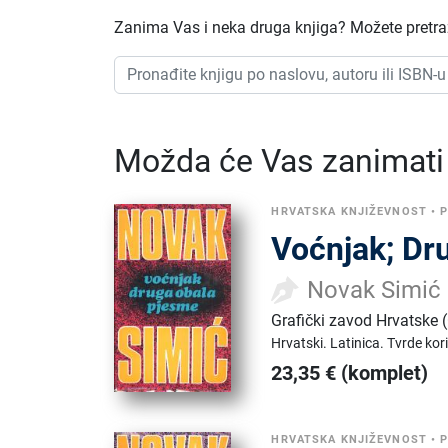
Zanima Vas i neka druga knjiga? Možete pretraži
Možda će Vas zanimati i
HRVATSKA KNJIŽEVNOST
•
Voćnjak; Dr
Novak Simić
Grafički zavod Hrvatske
Hrvatski.
Latinica.
Tvrde kor
23,35
€
(komplet)
HRVATSKA KNJIŽEVNOST
•