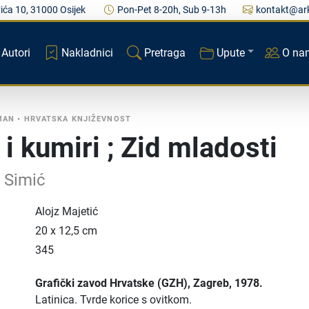
ića 10, 31000 Osijek
Pon-Pet 8-20h, Sub 9-13h
kontakt@ark
Autori
Nakladnici
Pretraga
Upute
O na
MAN
•
HRVATSKA KNJIŽEVNOST
 i kumiri ; Zid mladosti
 Simić
Alojz Majetić
20 x 12,5 cm
345
Grafički zavod Hrvatske (GZH)
, Zagreb
, 1978.
Latinica.
Tvrde korice s ovitkom.