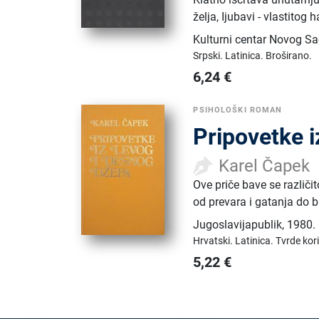
želja, Ijubavi - vlastitog
Kulturni centar Novog S
Srpski.
Latinica.
Broširano.
6,24
€
PSIHOLOŠKI ROMAN
Pripovetke i
Karel Čapek
Ove priče bave se različ
od prevara i gatanja do b
Jugoslavijapublik
,
1980.
Hrvatski.
Latinica.
Tvrde kor
5,22
€