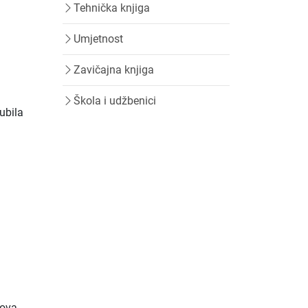
Tehnička knjiga
Umjetnost
Zavičajna knjiga
Škola i udžbenici
ubila
e
hova,