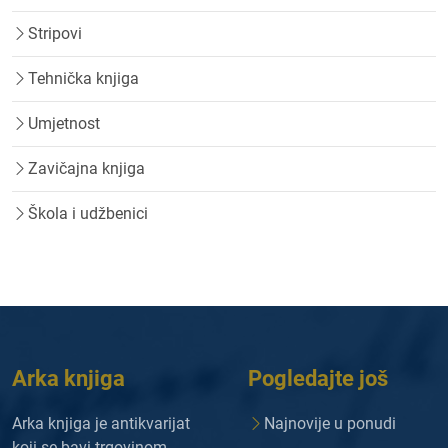
Stripovi
Tehnička knjiga
Umjetnost
Zavičajna knjiga
Škola i udžbenici
Arka knjiga
Pogledajte još
Arka knjiga je antikvarijat
Najnovije u ponudi
koji se bavi trgovinom