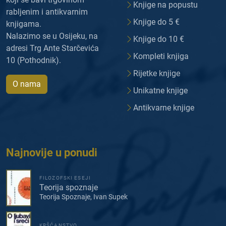
Knjige na popustu
rabljenim i antikvarnim
Knjige do 5 €
knjigama.
Nalazimo se u Osijeku, na
Knjige do 10 €
adresi Trg Ante Starčevića
Kompleti knjiga
10 (Pothodnik).
Rijetke knjige
O nama
Unikatne knjige
Antikvarne knjige
Najnovije u ponudi
FILOZOFSKI ESEJI
Teorija spoznaje
Teorija Spoznaje, Ivan Supek
KRŠĆANSTVO