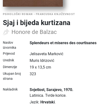
PSIHOLOŠKI ROMAN
•
FRANCUSKA KNJIŽEVNOST
Sjaj i bijeda kurtizana
Honore de Balzac
Naslov
Splendeurs et miseres des courtisanes
izvornika
Prijevod
Jelisaveta Marković
Urednik
Muris Idrizović
Dimenzije
19 x 13,5 cm
Ukupan broj
323
strana
Nakladnik
Svjetlost
, Sarajevo
, 1970.
Latinica.
Tvrde korice.
Jezik:
Hrvatski
.