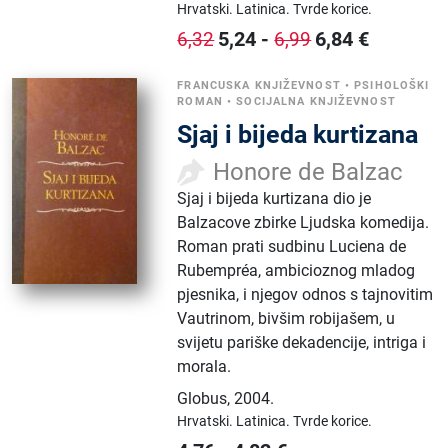
Hrvatski.
Latinica.
Tvrde korice.
5,24
-
6,84
€
6,32
6,99
FRANCUSKA KNJIŽEVNOST
•
PSIHOLOŠKI
ROMAN
•
SOCIJALNA KNJIŽEVNOST
Sjaj i bijeda kurtizana
Honore de Balzac
Sjaj i bijeda kurtizana dio je
Balzacove zbirke Ljudska komedija.
Roman prati sudbinu Luciena de
Rubempréa, ambicioznog mladog
pjesnika, i njegov odnos s tajnovitim
Vautrinom, bivšim robijašem, u
svijetu pariške dekadencije, intriga i
morala.
Globus
,
2004.
Hrvatski.
Latinica.
Tvrde korice.