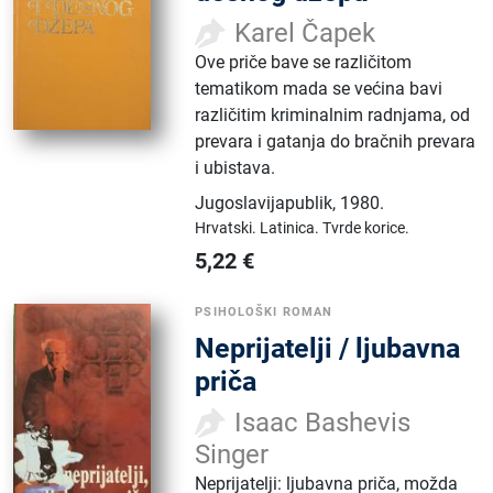
Karel Čapek
Ove priče bave se različitom
tematikom mada se većina bavi
različitim kriminalnim radnjama, od
prevara i gatanja do bračnih prevara
i ubistava.
Jugoslavijapublik
,
1980.
Hrvatski.
Latinica.
Tvrde korice.
5,22
€
PSIHOLOŠKI ROMAN
Neprijatelji / ljubavna
priča
Isaac Bashevis
Singer
Neprijatelji: ljubavna priča, možda