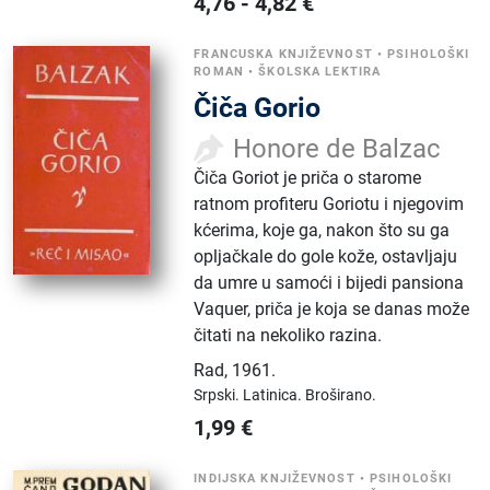
4,76
-
4,82
€
FRANCUSKA KNJIŽEVNOST
•
PSIHOLOŠKI
ROMAN
•
ŠKOLSKA LEKTIRA
Čiča Gorio
Honore de Balzac
Čiča Goriot je priča o starome
ratnom profiteru Goriotu i njegovim
kćerima, koje ga, nakon što su ga
opljačkale do gole kože, ostavljaju
da umre u samoći i bijedi pansiona
Vaquer, priča je koja se danas može
čitati na nekoliko razina.
Rad
,
1961.
Srpski.
Latinica.
Broširano.
1,99
€
INDIJSKA KNJIŽEVNOST
•
PSIHOLOŠKI