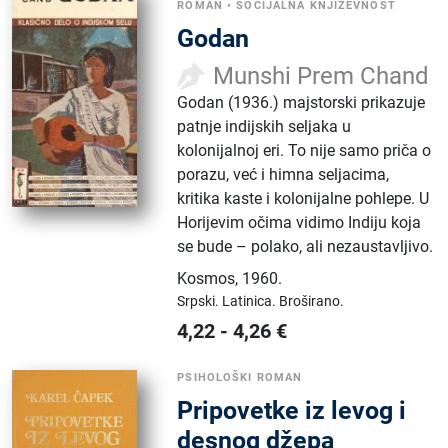
ROMAN
•
SOCIJALNA KNJIŽEVNOST
Godan
Munshi Prem Chand
Godan (1936.) majstorski prikazuje
patnje indijskih seljaka u
kolonijalnoj eri. To nije samo priča o
porazu, već i himna seljacima,
kritika kaste i kolonijalne pohlepe. U
Horijevim očima vidimo Indiju koja
se bude – polako, ali nezaustavljivo.
Kosmos
,
1960.
Srpski.
Latinica.
Broširano.
4,22
-
4,26
€
PSIHOLOŠKI ROMAN
Pripovetke iz levog i
desnog džepa