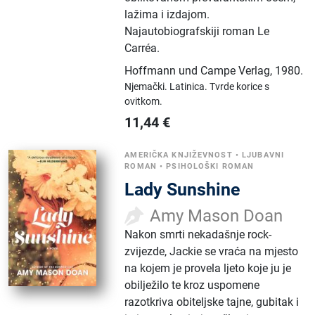
lažima i izdajom.
Najautobiografskiji roman Le
Carréa.
Hoffmann und Campe Verlag
,
1980.
Njemački.
Latinica.
Tvrde korice s
ovitkom.
11,44
€
AMERIČKA KNJIŽEVNOST
•
LJUBAVNI
ROMAN
•
PSIHOLOŠKI ROMAN
Lady Sunshine
Amy Mason Doan
Nakon smrti nekadašnje rock-
zvijezde, Jackie se vraća na mjesto
na kojem je provela ljeto koje ju je
obilježilo te kroz uspomene
razotkriva obiteljske tajne, gubitak i