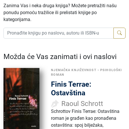
Zanima Vas i neka druga knjiga? Možete pretražiti našu
ponudu pomoću tražilice ili prelistati knjige po
kategorijama.
Možda će Vas zanimati i ovi naslovi
NJEMAČKA KNJIŽEVNOST
•
PSIHOLOŠKI
ROMAN
Finis Terrae:
Ostavština
Raoul Schrott
Schrottov Finis Terrae: Ostavština
roman je građen kao pronađena
ostavština: spoj bilježaka,