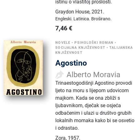
istinu o vlastitoj prošlosti.
Graydon House
,
2021.
Engleski.
Latinica.
Broširano.
7,46
€
NOVELE
•
PSIHOLOŠKI ROMAN
•
SOCIJALNA KNJIŽEVNOST
•
TALIJANSKA
KNJIŽEVNOST
Agostino
Alberto Moravia
Trinaestogodišnji Agostino provodi
ljeto na moru s lijepom udovicom
majkom. Kada se ona zbliži s
ljubavnikom, dječak se osjeća
odbačenim i ulazi u društvo grubih
lokalnih momaka kako bi se osvetio
i odrastao.
Zora
,
1957.