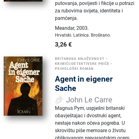
putovanja, povijesti i fikcije u potrazi
za rubovima svijeta, identiteta i
pamćenja.
Meandar
,
2003.
Hrvatski.
Latinica.
Broširano.
3,26
€
BRITANSKA KNJIŽEVNOST
•
KRIMIĆI/DETEKTIVSKE PRIČE
•
PSIHOLOŠKI ROMAN
Agent in eigener
Sache
John Le Carre
Magnus Pym, uspješni britanski
obavještajac i dvostruki agent,
nestaje nakon očeva pogreba. U
skrovištu piše memoare o životu
oblikovanom prevarantskim ocem,