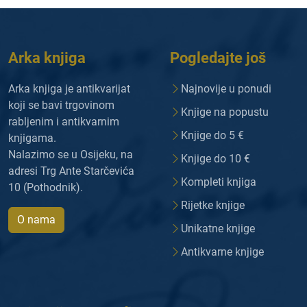
Arka knjiga
Pogledajte još
Arka knjiga je antikvarijat
Najnovije u ponudi
koji se bavi trgovinom
Knjige na popustu
rabljenim i antikvarnim
Knjige do 5 €
knjigama.
Nalazimo se u Osijeku, na
Knjige do 10 €
adresi Trg Ante Starčevića
Kompleti knjiga
10 (Pothodnik).
Rijetke knjige
O nama
Unikatne knjige
Antikvarne knjige