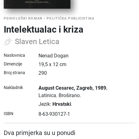
PSIHOLOŠKI ROMAN
•
POLITIČKA PUBLICISTIKA
Intelektualac i kriza
Slaven Letica
Naslovnica
Nenad Dogan
Dimenzije
19,5 x 12 cm
Broj strana
290
Nakladnik
August Cesarec
, Zagreb
, 1989.
Latinica.
Broširano.
Jezik:
Hrvatski
.
ISBN
8-63-930127-1
Dva primjerka su u ponudi