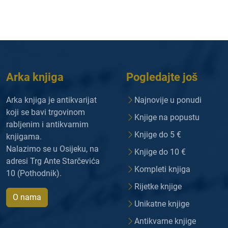
Arka knjiga
Pogledajte još
Arka knjiga je antikvarijat
Najnovije u ponudi
koji se bavi trgovinom
Knjige na popustu
rabljenim i antikvarnim
Knjige do 5 €
knjigama.
Nalazimo se u Osijeku, na
Knjige do 10 €
adresi Trg Ante Starčevića
Kompleti knjiga
10 (Pothodnik).
Rijetke knjige
O nama
Unikatne knjige
Antikvarne knjige