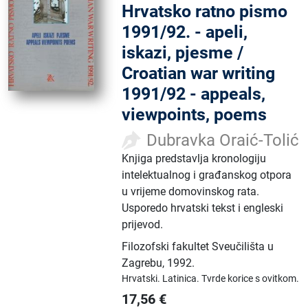
Hrvatsko ratno pismo
1991/92. - apeli,
iskazi, pjesme /
Croatian war writing
1991/92 - appeals,
viewpoints, poems
Dubravka Oraić-Tolić
Knjiga predstavlja kronologiju
intelektualnog i građanskog otpora
u vrijeme domovinskog rata.
Usporedo hrvatski tekst i engleski
prijevod.
Filozofski fakultet Sveučilišta u
Zagrebu
,
1992.
Hrvatski.
Latinica.
Tvrde korice s ovitkom.
17,56
€