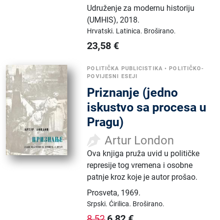
Udruženje za modernu historiju
(UMHIS)
,
2018.
Hrvatski.
Latinica.
Broširano.
23,58
€
POLITIČKA PUBLICISTIKA
•
POLITIČKO-
POVIJESNI ESEJI
Priznanje (jedno
iskustvo sa procesa u
Pragu)
Artur London
Ova knjiga pruža uvid u političke
represije tog vremena i osobne
patnje kroz koje je autor prošao.
Prosveta
,
1969.
Srpski.
Ćirilica.
Broširano.
6,82
€
8,52