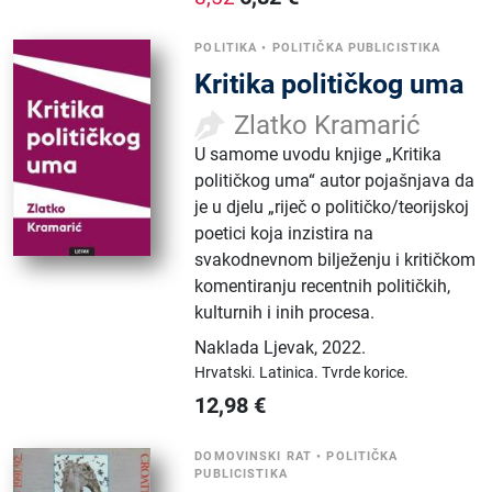
POLITIKA
•
POLITIČKA PUBLICISTIKA
Kritika političkog uma
Zlatko Kramarić
U samome uvodu knjige „Kritika
političkog uma“ autor pojašnjava da
je u djelu „riječ o političko/teorijskoj
poetici koja inzistira na
svakodnevnom bilježenju i kritičkom
komentiranju recentnih političkih,
kulturnih i inih procesa.
Naklada Ljevak
,
2022.
Hrvatski.
Latinica.
Tvrde korice.
12,98
€
DOMOVINSKI RAT
•
POLITIČKA
PUBLICISTIKA