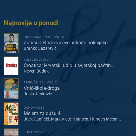
Najnovije u ponudi
HRVATSKA KNJIŽEVNOST
Zapisi iz Đorđevićeve: istinite policijske...
Branko Lazarević
KULTUROLOGIJA
Croatica: Hrvatski udio u svjetskoj baštin...
Neven Budak
PRIRUČNICI I VODIČI
Vrtić-škola-droga
Josip Janković
DUHOVNOST
Melem za dušu 4
Jack Canfield, Mark Victor Hansen, Hanoch Mccar...
KUHARSTVO