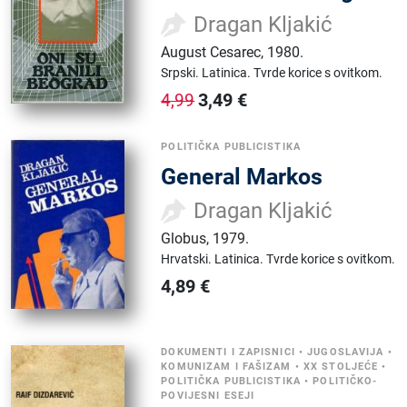
Dragan Kljakić
August Cesarec
,
1980.
Srpski.
Latinica.
Tvrde korice s ovitkom.
3,49
€
4,99
POLITIČKA PUBLICISTIKA
General Markos
Dragan Kljakić
Globus
,
1979.
Hrvatski.
Latinica.
Tvrde korice s ovitkom.
4,89
€
DOKUMENTI I ZAPISNICI
•
JUGOSLAVIJA
•
KOMUNIZAM I FAŠIZAM
•
XX STOLJEĆE
•
POLITIČKA PUBLICISTIKA
•
POLITIČKO-
POVIJESNI ESEJI