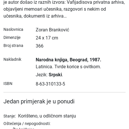
je autor došao iz raznih izvora: Vafijadisova privatna arhiva,
objavljeni memoari učesnika, razgovori s nekim od
učesnika, dokumenti iz arhiva…
Naslovnica
Zoran Branković
Dimenzije
24 x 17 cm
Broj strana
366
Nakladnik
Narodna knjiga
, Beograd
, 1987.
Latinica.
Tvrde korice s ovitkom.
Jezik:
Srpski
.
ISBN
8-63-310133-5
Jedan primjerak je u ponudi
:
Korišteno, u odličnom stanju
Stanje
Oštećenja / nepogodnosti: