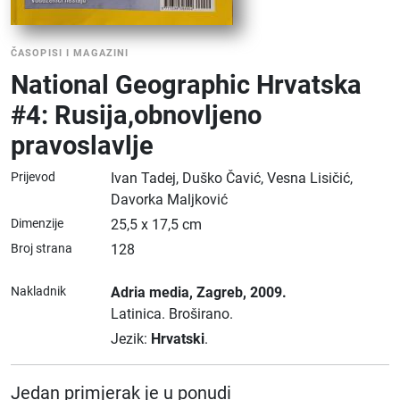
ČASOPISI I MAGAZINI
National Geographic Hrvatska
#4: Rusija,obnovljeno
pravoslavlje
Prijevod
Ivan Tadej, Duško Čavić, Vesna Lisičić,
Davorka Maljković
Dimenzije
25,5 x 17,5 cm
Broj strana
128
Nakladnik
Adria media
, Zagreb
, 2009.
Latinica.
Broširano.
Jezik:
Hrvatski
.
Jedan primjerak je u ponudi