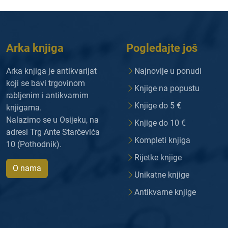
Arka knjiga
Pogledajte još
Arka knjiga je antikvarijat
Najnovije u ponudi
koji se bavi trgovinom
Knjige na popustu
rabljenim i antikvarnim
Knjige do 5 €
knjigama.
Nalazimo se u Osijeku, na
Knjige do 10 €
adresi Trg Ante Starčevića
Kompleti knjiga
10 (Pothodnik).
Rijetke knjige
O nama
Unikatne knjige
Antikvarne knjige