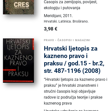
Časopis za zemljopis, povijest,
ekologiju i putovanja
Meridijani
,
2011.
Hrvatski.
Latinica.
Broširano.
3,98
€
PRAVO
•
ČASOPISI I MAGAZINI
Hrvatski ljetopis za
kazneno pravo i
praksu / god.15 - br.2,
str. 487-1196 (2008)
“Hrvatski ljetopis za kazneno pravo i
praksu” je hrvatski znanstveni i
stručni časopis koji objavljuje
radove iz područja teorije i prakse
kaznenog prava