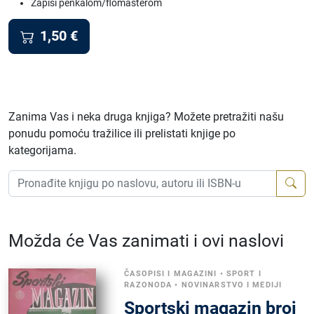
Zapisi penkalom/flomasterom
1,50
€
Zanima Vas i neka druga knjiga? Možete pretražiti našu
ponudu pomoću tražilice ili prelistati knjige po
kategorijama.
Možda će Vas zanimati i ovi naslovi
ČASOPISI I MAGAZINI
•
SPORT I
RAZONODA
•
NOVINARSTVO I MEDIJI
Sportski magazin broj