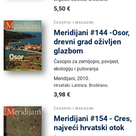
5,50
€
ČASOPISI I MAGAZINI
Meridijani #144 -Osor,
drevni grad oživljen
glazbom
Časopis za zemljopis, povijest,
ekologiju i putovanja
Meridijani
,
2010.
Hrvatski.
Latinica.
Broširano.
3,98
€
ČASOPISI I MAGAZINI
Meridijani #154 - Cres,
najveći hrvatski otok