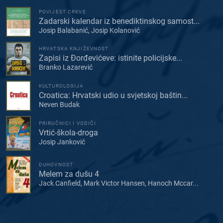
POVIJEST CRKVE
Zadarski kalendar iz benediktinskog samost...
Josip Balabanić, Josip Kolanović
HRVATSKA KNJIŽEVNOST
Zapisi iz Đorđevićeve: istinite policijske...
Branko Lazarević
KULTUROLOGIJA
Croatica: Hrvatski udio u svjetskoj baštin...
Neven Budak
PRIRUČNICI I VODIČI
Vrtić-škola-droga
Josip Janković
DUHOVNOST
Melem za dušu 4
Jack Canfield, Mark Victor Hansen, Hanoch Mccar...