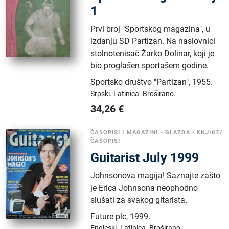
1
Prvi broj "Sportskog magazina", u
izdanju SD Partizan. Na naslovnici
stolnotenisač Žarko Dolinar, koji je
bio proglašen sportašem godine.
Sportsko društvo "Partizan"
,
1955.
Srpski.
Latinica.
Broširano.
34,26
€
ČASOPISI I MAGAZINI
•
GLAZBA - KNJIGE/
ČASOPISI
Guitarist July 1999
Johnsonova magija! Saznajte zašto
je Erica Johnsona neophodno
slušati za svakog gitarista.
Future plc
,
1999.
Engleski.
Latinica.
Broširano.