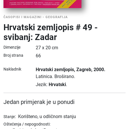
ČASOPISI I MAGAZINI
•
GEOGRAFIJA
Hrvatski zemljopis # 49 -
svibanj: Zadar
Dimenzije
27 x 20 cm
Broj strana
66
Nakladnik
Hrvatski zemljopis
, Zagreb
, 2000.
Latinica.
Broširano.
Jezik:
Hrvatski
.
Jedan primjerak je u ponudi
:
Korišteno, u odličnom stanju
Stanje
Oštećenja / nepogodnosti: