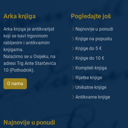
Arka knjiga
Pogledajte još
Arka knjiga je antikvarijat
Najnovije u ponudi
koji se bavi trgovinom
Knjige na popustu
rabljenim i antikvarnim
Knjige do 5 €
knjigama.
Nalazimo se u Osijeku, na
Knjige do 10 €
adresi Trg Ante Starčevića
Kompleti knjiga
10 (Pothodnik).
Rijetke knjige
O nama
Unikatne knjige
Antikvarne knjige
Najnovije u ponudi