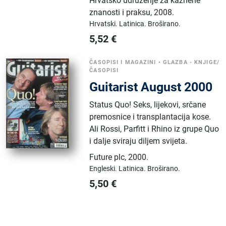
Hrvatsko udruženje za kaznene
znanosti i praksu
,
2008.
Hrvatski.
Latinica.
Broširano.
5,52
€
ČASOPISI I MAGAZINI
•
GLAZBA - KNJIGE/
ČASOPISI
Guitarist August 2000
Status Quo! Seks, lijekovi, srčane
premosnice i transplantacija kose.
Ali Rossi, Parfitt i Rhino iz grupe Quo
i dalje sviraju diljem svijeta.
Future plc
,
2000.
Engleski.
Latinica.
Broširano.
5,50
€