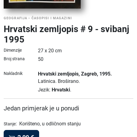
GEOGRAFIJA
•
ČASOPISI I MAGAZINI
Hrvatski zemljopis # 9 - svibanj
1995
Dimenzije
27 x 20 cm
Broj strana
50
Nakladnik
Hrvatski zemljopis
, Zagreb
, 1995.
Latinica.
Broširano.
Jezik:
Hrvatski
.
Jedan primjerak je u ponudi
:
Korišteno, u odličnom stanju
Stanje