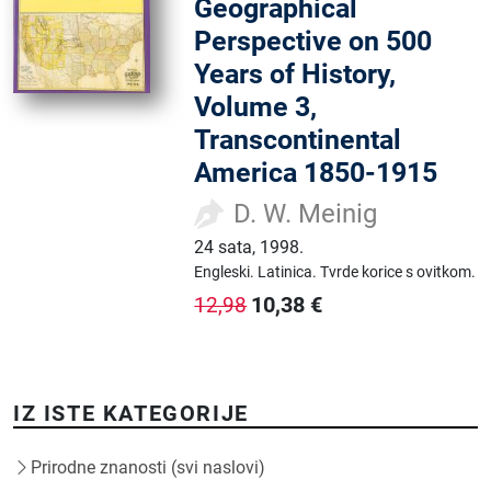
Geographical
Perspective on 500
Years of History,
Volume 3,
Transcontinental
America 1850-1915
D. W. Meinig
24 sata
,
1998.
Engleski.
Latinica.
Tvrde korice s ovitkom.
10,38
€
12,98
IZ ISTE KATEGORIJE
Prirodne znanosti (svi naslovi)