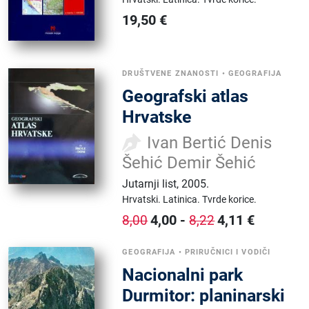
19,50
€
DRUŠTVENE ZNANOSTI
•
GEOGRAFIJA
Geografski atlas
Hrvatske
Ivan Bertić Denis
Šehić Demir Šehić
Jutarnji list
,
2005.
Hrvatski.
Latinica.
Tvrde korice.
4,00
-
4,11
€
8,00
8,22
GEOGRAFIJA
•
PRIRUČNICI I VODIČI
Nacionalni park
Durmitor: planinarski