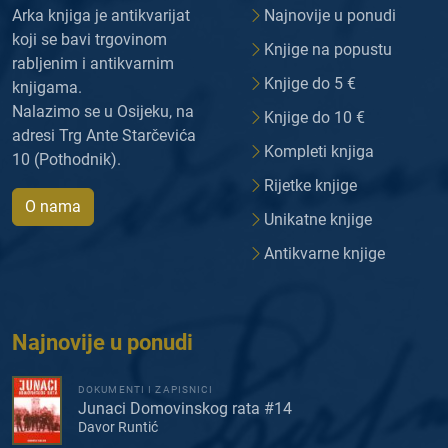
Arka knjiga je antikvarijat
Najnovije u ponudi
koji se bavi trgovinom
Knjige na popustu
rabljenim i antikvarnim
Knjige do 5 €
knjigama.
Nalazimo se u Osijeku, na
Knjige do 10 €
adresi Trg Ante Starčevića
Kompleti knjiga
10 (Pothodnik).
Rijetke knjige
O nama
Unikatne knjige
Antikvarne knjige
Najnovije u ponudi
DOKUMENTI I ZAPISNICI
Junaci Domovinskog rata #14
Davor Runtić