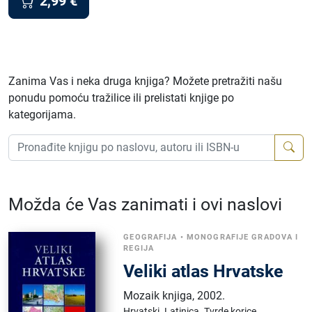
2,99
€
Zanima Vas i neka druga knjiga? Možete pretražiti našu
ponudu pomoću tražilice ili prelistati knjige po
kategorijama.
Možda će Vas zanimati i ovi naslovi
GEOGRAFIJA
•
MONOGRAFIJE GRADOVA I
REGIJA
Veliki atlas Hrvatske
Mozaik knjiga
,
2002.
Hrvatski.
Latinica.
Tvrde korice.