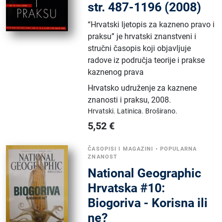
str. 487-1196 (2008)
“Hrvatski ljetopis za kazneno pravo i
praksu” je hrvatski znanstveni i
stručni časopis koji objavljuje
radove iz područja teorije i prakse
kaznenog prava
Hrvatsko udruženje za kaznene
znanosti i praksu
,
2008.
Hrvatski.
Latinica.
Broširano.
5,52
€
ČASOPISI I MAGAZINI
•
POPULARNA
ZNANOST
National Geographic
Hrvatska #10:
Biogoriva - Korisna ili
ne?