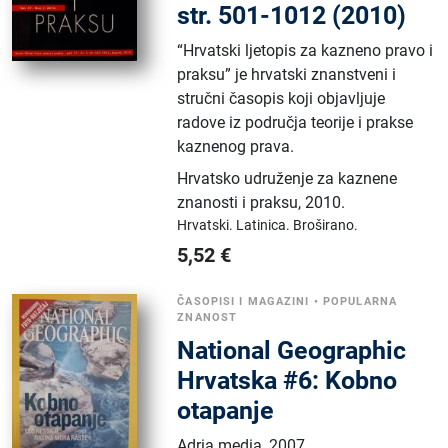
str. 501-1012 (2010)
“Hrvatski ljetopis za kazneno pravo i
praksu” je hrvatski znanstveni i
stručni časopis koji objavljuje
radove iz područja teorije i prakse
kaznenog prava.
Hrvatsko udruženje za kaznene
znanosti i praksu
,
2010.
Hrvatski.
Latinica.
Broširano.
5,52
€
ČASOPISI I MAGAZINI
•
POPULARNA
ZNANOST
National Geographic
Hrvatska #6: Kobno
otapanje
Adria media
,
2007.