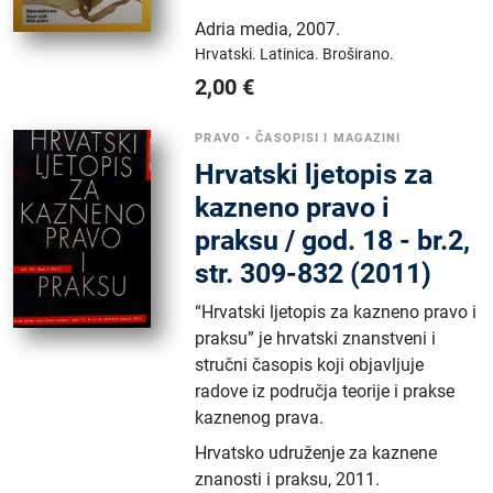
Adria media
,
2007.
Hrvatski.
Latinica.
Broširano.
2,00
€
PRAVO
•
ČASOPISI I MAGAZINI
Hrvatski ljetopis za
kazneno pravo i
praksu / god. 18 - br.2,
str. 309-832 (2011)
“Hrvatski ljetopis za kazneno pravo i
praksu” je hrvatski znanstveni i
stručni časopis koji objavljuje
radove iz područja teorije i prakse
kaznenog prava.
Hrvatsko udruženje za kaznene
znanosti i praksu
,
2011.