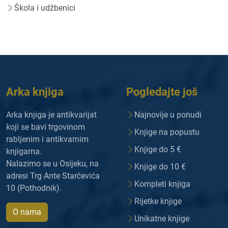
Škola i udžbenici
Arka knjiga
Pogledajte još
Arka knjiga je antikvarijat
Najnovije u ponudi
koji se bavi trgovinom
Knjige na popustu
rabljenim i antikvarnim
Knjige do 5 €
knjigama.
Nalazimo se u Osijeku, na
Knjige do 10 €
adresi Trg Ante Starčevića
Kompleti knjiga
10 (Pothodnik).
Rijetke knjige
O nama
Unikatne knjige