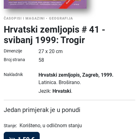
ČASOPISI I MAGAZINI
•
GEOGRAFIJA
Hrvatski zemljopis # 41 -
svibanj 1999: Trogir
Dimenzije
27 x 20 cm
Broj strana
58
Nakladnik
Hrvatski zemljopis
, Zagreb
, 1999.
Latinica.
Broširano.
Jezik:
Hrvatski
.
Jedan primjerak je u ponudi
:
Korišteno, u odličnom stanju
Stanje