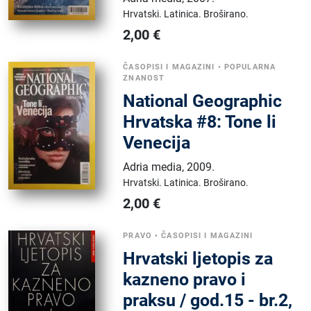
Hrvatski.
Latinica.
Broširano.
2,00
€
ČASOPISI I MAGAZINI
•
POPULARNA
ZNANOST
National Geographic
Hrvatska #8: Tone li
Venecija
Adria media
,
2009.
Hrvatski.
Latinica.
Broširano.
2,00
€
PRAVO
•
ČASOPISI I MAGAZINI
Hrvatski ljetopis za
kazneno pravo i
praksu / god.15 - br.2,