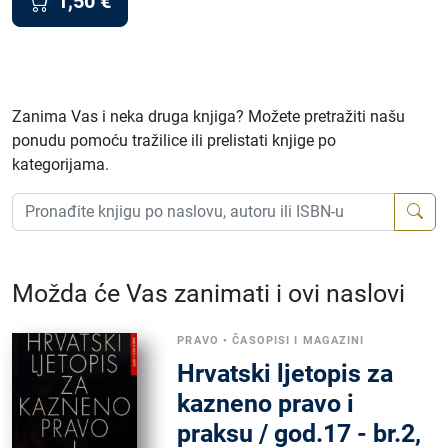
1,50
€
Zanima Vas i neka druga knjiga? Možete pretražiti našu
ponudu pomoću tražilice ili prelistati knjige po
kategorijama.
Možda će Vas zanimati i ovi naslovi
PRAVO
•
ČASOPISI I MAGAZINI
Hrvatski ljetopis za
kazneno pravo i
praksu / god.17 - br.2,