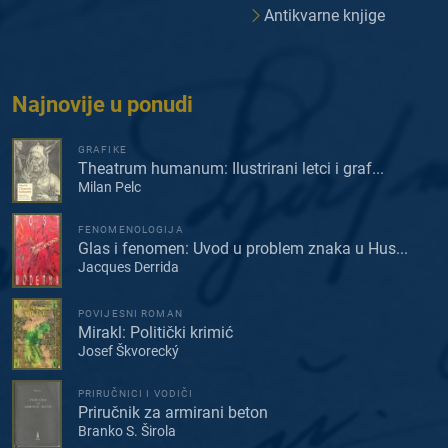
Antikvarne knjige
Najnovije u ponudi
GRAFIKE
Theatrum humanum: Ilustrirani letci i graf...
Milan Pelc
FENOMENOLOGIJA
Glas i fenomen: Uvod u problem znaka u Hus...
Jacques Derrida
POVIJESNI ROMAN
Mirakl: Politički krimić
Josef Škvorecký
PRIRUČNICI I VODIČI
Priručnik za armirani beton
Branko S. Širola