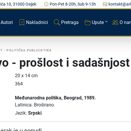
ića 10, 31000 Osijek
Pon-Pet 8-20h, Sub 9-13h
kontakt@ark
Autori
Nakladnici
Pretraga
Upute
O na
ST
•
POLITIČKA PUBLICISTIKA
o - prošlost i sadašnjost
20 x 14 cm
364
Međunarodna politika
, Beograd
, 1989.
Latinica.
Broširano.
Jezik:
Srpski
.
erak je u ponudi