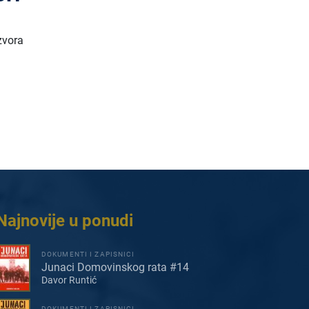
zvora
Najnovije u ponudi
DOKUMENTI I ZAPISNICI
Junaci Domovinskog rata #14
Davor Runtić
DOKUMENTI I ZAPISNICI