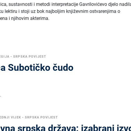
ica, sustavnosti i metodi interpretacije Gavrilovićevo djelo nadil
u lektiru i stoji uz bok najboljim književnim ostvarenjima o
na i njihovim akterima.
EGIJA
•
SRPSKA POVIJEST
a Subotičko čudo
.
EDNJI VIJEK
•
SRPSKA POVIJEST
na srpska država: izabrani izv