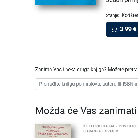
:
Korište
Stanje
3,99
€
Zanima Vas i neka druga knjiga? Možete pretraži
Možda će Vas zanimati i
KULTUROLOGIJA
•
POVIJEST
BARANJA I SRIJEM