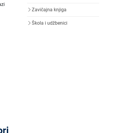
azi
Zavičajna knjiga
Škola i udžbenici
ori