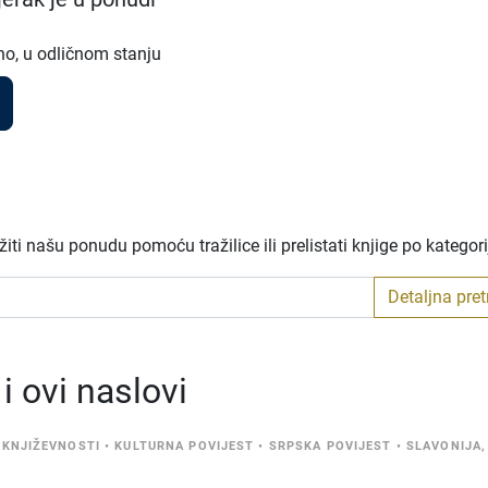
no, u odličnom stanju
ti našu ponudu pomoću tražilice ili prelistati knjige po kategor
Detaljna pre
 ovi naslovi
 KNJIŽEVNOSTI
•
KULTURNA POVIJEST
•
SRPSKA POVIJEST
•
SLAVONIJA,