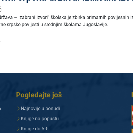
ć
žava – izabrani izvori" školska je zbirka primarnih povijesnih i
ne srpske povijesti u srednjim školama Jugoslavije.
.
Pogledajte još
m
Najnovije u ponudi
Knjige na popustu
Knjige do 5 €