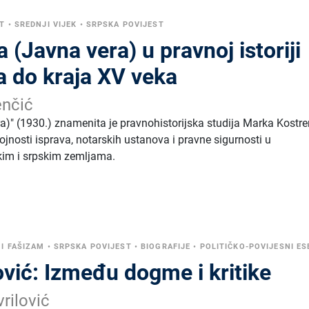
T
•
SREDNJI VIJEK
•
SRPSKA POVIJEST
a (Javna vera) u pravnoj istoriji
a do kraja XV veka
enčić
ra)" (1930.) znamenita je pravnohistorijska studija Marka Kostr
ojnosti isprava, notarskih ustanova i pravne sigurnosti u
kim i srpskim zemljama.
I FAŠIZAM
•
SRPSKA POVIJEST
•
BIOGRAFIJE
•
POLITIČKO-POVIJESNI ES
ović: Između dogme i kritike
rilović