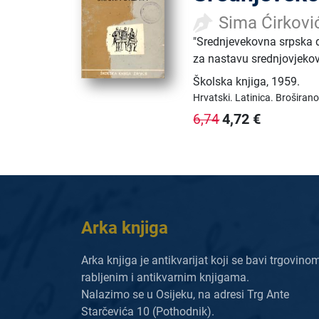
Sima Ćirkovi
"Srednjevekovna srpska dr
za nastavu srednjovjekov
Školska knjiga
,
1959.
Hrvatski.
Latinica.
Broširano
4,72
€
6,74
Arka knjiga
Arka knjiga je antikvarijat koji se bavi trgovino
rabljenim i antikvarnim knjigama.
Nalazimo se u Osijeku, na adresi Trg Ante
Starčevića 10 (Pothodnik).