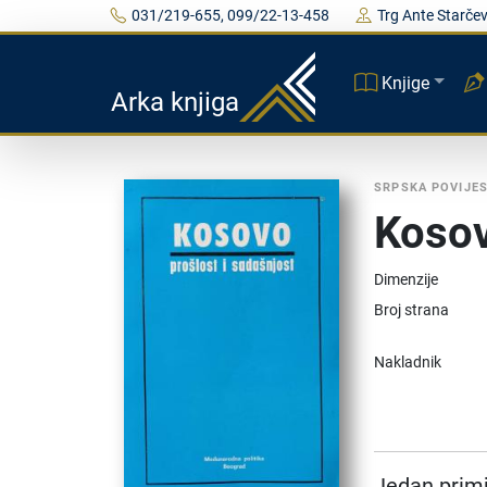
031/219-655, 099/22-13-458
Trg Ante Starčev
Knjige
Arka knjiga
SRPSKA POVIJE
Kosov
Dimenzije
Broj strana
Nakladnik
Jedan primj