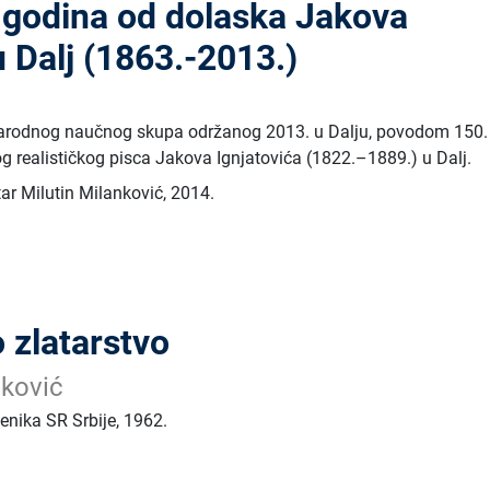
 godina od dolaska Jakova
u Dalj (1863.-2013.)
arodnog naučnog skupa održanog 2013. u Dalju, povodom 150.
og realističkog pisca Jakova Ignjatovića (1822.–1889.) u Dalj.
tar Milutin Milanković
,
2014.
 zlatarstvo
ković
enika SR Srbije
,
1962.