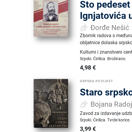
Sto pedeset
Ignjatovića 
Đorđe Nešić
Zbornik radova s međun
obljetnice dolaska srpsk
Kulturni i znanstveni cen
Srpski.
Ćirilica.
Broširano.
4,98
€
SRPSKA POVIJEST
Staro srpsko
Bojana Radoj
Zavod za izdavanje udzb
Srpski.
Ćirilica.
Tvrde korice.
3,99
€