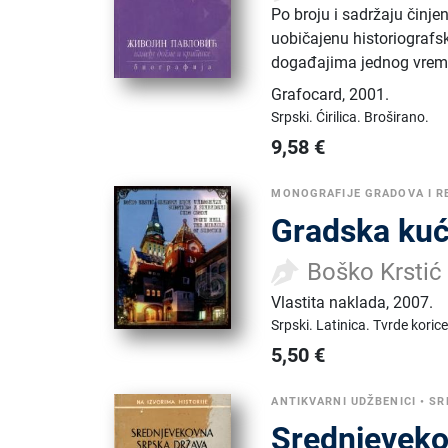
Po broju i sadržaju činjen
uobičajenu historiografsk
događajima jednog vreme
Grafocard
,
2001.
Srpski.
Ćirilica.
Broširano.
9,58
€
MONOGRAFIJE GRADOVA I R
Gradska kuć
Boško Krstić
Vlastita naklada
,
2007.
Srpski.
Latinica.
Tvrde korice
5,50
€
ANTIKVARNI UDŽBENICI
•
SR
Srednjevekov