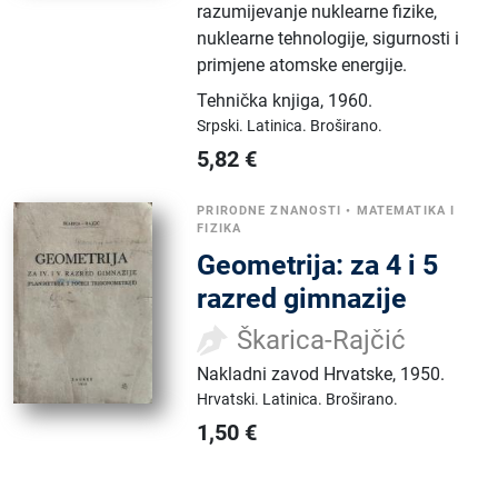
razumijevanje nuklearne fizike,
nuklearne tehnologije, sigurnosti i
primjene atomske energije.
Tehnička knjiga
,
1960.
Srpski.
Latinica.
Broširano.
5,82
€
PRIRODNE ZNANOSTI
•
MATEMATIKA I
FIZIKA
Geometrija: za 4 i 5
razred gimnazije
Škarica-Rajčić
Nakladni zavod Hrvatske
,
1950.
Hrvatski.
Latinica.
Broširano.
1,50
€