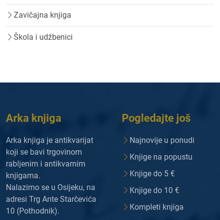
Zavičajna knjiga
Škola i udžbenici
Arka knjiga
Pogledajte još
Arka knjiga je antikvarijat
Najnovije u ponudi
koji se bavi trgovinom
Knjige na popustu
rabljenim i antikvarnim
Knjige do 5 €
knjigama.
Nalazimo se u Osijeku, na
Knjige do 10 €
adresi Trg Ante Starčevića
Kompleti knjiga
10 (Pothodnik).