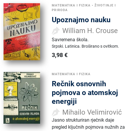
MATEMATIKA I FIZIKA
•
ŽIVOTINJE I
PRIRODA
Upoznajmo nauku
William H. Crouse
Savremena škola
.
Srpski.
Latinica.
Broširano s ovitkom.
3,98
€
MATEMATIKA I FIZIKA
Rečnik osnovnih
pojmova o atomskoj
energiji
Mihailo Velimirović
Jasno strukturiran rječnik daje
pregled ključnih pojmova nužnih za