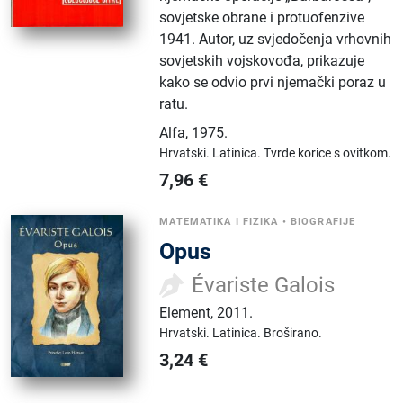
sovjetske obrane i protuofenzive
1941. Autor, uz svjedočenja vrhovnih
sovjetskih vojskovođa, prikazuje
kako se odvio prvi njemački poraz u
ratu.
Alfa
,
1975.
Hrvatski.
Latinica.
Tvrde korice s ovitkom.
7,96
€
MATEMATIKA I FIZIKA
•
BIOGRAFIJE
Opus
Évariste Galois
Element
,
2011.
Hrvatski.
Latinica.
Broširano.
3,24
€