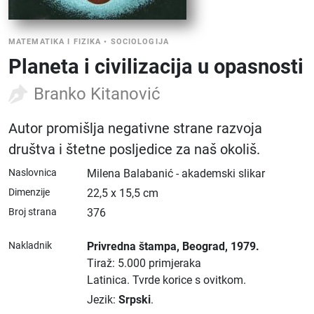
MATEMATIKA I FIZIKA
•
SOCIOLOGIJA
Planeta i civilizacija u opasnosti
Branko Kitanović
Autor promišlja negativne strane razvoja
društva i štetne posljedice za naš okoliš.
Naslovnica
Milena Balabanić - akademski slikar
Dimenzije
22,5 x 15,5 cm
Broj strana
376
Nakladnik
Privredna štampa
, Beograd
, 1979.
Tiraž: 5.000 primjeraka
Latinica.
Tvrde korice s ovitkom.
Jezik:
Srpski
.