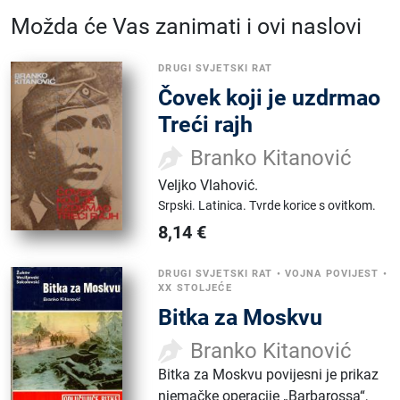
Možda će Vas zanimati i ovi naslovi
DRUGI SVJETSKI RAT
Čovek koji je uzdrmao
Treći rajh
Branko Kitanović
Veljko Vlahović
.
Srpski.
Latinica.
Tvrde korice s ovitkom.
8,14
€
DRUGI SVJETSKI RAT
•
VOJNA POVIJEST
•
XX STOLJEĆE
Bitka za Moskvu
Branko Kitanović
Bitka za Moskvu povijesni je prikaz
njemačke operacije „Barbarossa“,