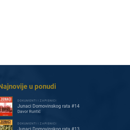
Najnovije u ponudi
DOKUMENTI I ZAPISNICI
Junaci Domovinskog rata #14
Davor Runtić
DOKUMENTI I ZAPISNICI
Junaci Domovinskog rata #13