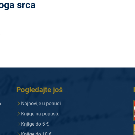
oga srca
.
Pogledajte još
m
Najnovije u ponudi
Knjige na popustu
Knjige do 5 €
Knjige do 10 €