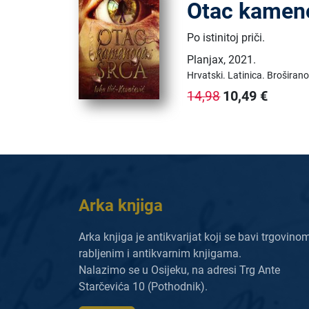
Otac kamen
Po istinitoj priči.
Planjax
,
2021.
Hrvatski.
Latinica.
Broširano
10,49
€
14,98
Arka knjiga
Arka knjiga je antikvarijat koji se bavi trgovino
rabljenim i antikvarnim knjigama.
Nalazimo se u Osijeku, na adresi Trg Ante
Starčevića 10 (Pothodnik).