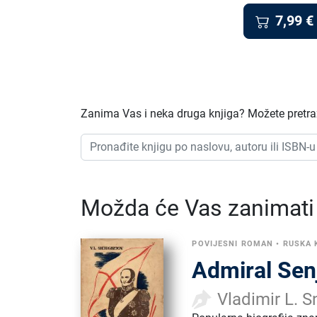
7,99
€
Zanima Vas i neka druga knjiga? Možete pretraži
Možda će Vas zanimati i
POVIJESNI ROMAN
•
RUSKA 
Admiral Sen
Vladimir L. S