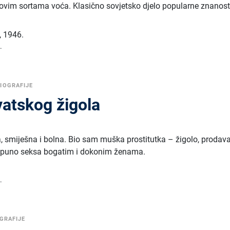
ovim sortama voća. Klasično sovjetsko djelo popularne znanost
,
1946.
.
IOGRAFIJE
vatskog žigola
ta, smiješna i bolna. Bio sam muška prostitutka – žigolo, prodav
i puno seksa bogatim i dokonim ženama.
.
GRAFIJE