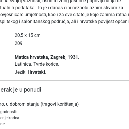
la na svojoj važnosti, osobito zbog jasnoće pripovijedanja te
tualnih podataka. To je i danas čini nezaobilaznim štivom za
ovjesničare umjetnosti, kao i za sve čitatelje koje zanima ratna 
splitskog i salonitanskog područja, ali i hrvatska povijest općeni
20,5 x 15 cm
209
Matica hrvatska
, Zagreb
, 1931.
Latinica.
Tvrde korice.
Jezik:
Hrvatski
.
erak je u ponudi
no, u dobrom stanju (tragovi korištenja)
ogodnosti:
enje korica
ine