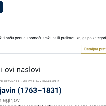
ti našu ponudu pomoću tražilice ili prelistati knjige po kategor
Detaljna pre
 ovi naslovi
KNJIŽEVNOST
•
MILITARIJA
•
BIOGRAFIJE
javin (1763–1831)
njegirjov