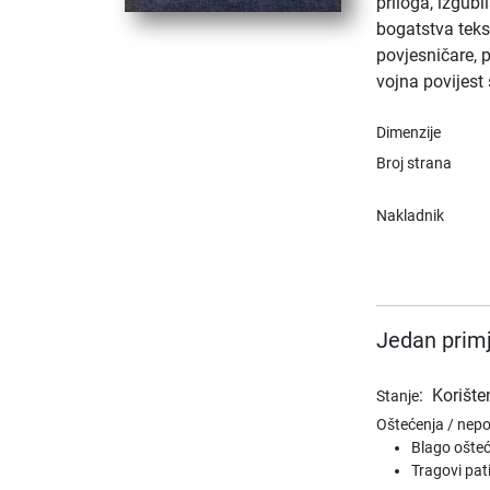
priloga, izgubi
bogatstva teks
povjesničare, p
vojna povijest 
Dimenzije
Broj strana
Nakladnik
Jedan primj
:
Korište
Stanje
Oštećenja / nep
Blago ošteć
Tragovi pat