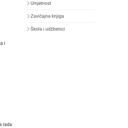
Umjetnost
Zavičajna knjiga
Škola i udžbenici
a i
ća rada