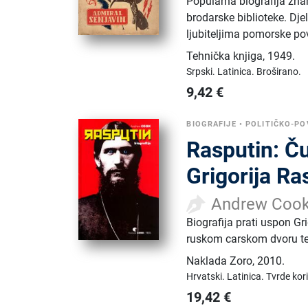
Popularna biografija zna
brodarske biblioteke. Dje
ljubiteljima pomorske pov
Tehnička knjiga
,
1949.
Srpski.
Latinica.
Broširano.
9,42
€
BIOGRAFIJE
•
POLITIČKO-POV
Rasputin: Ču
Grigorija Ra
Andrew Coo
Biografija prati uspon Gr
ruskom carskom dvoru te i
Naklada Zoro
,
2010.
Hrvatski.
Latinica.
Tvrde kor
19,42
€