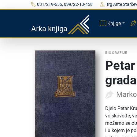
031/219-655, 099/22-13-458
Trg Ante Starčev
Knjige
Arka knjiga
BIOGRAFIJE
Petar
grada
Marko
Djelo Petar Kr
vojskovođe, već
možemo se otet
i u kojem je p