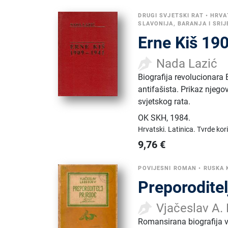
DRUGI SVJETSKI RAT
•
HRVA
SLAVONIJA, BARANJA I SRI
Erne Kiš 19
Nada Lazić
Biografija revolucionara
antifašista. Prikaz njego
svjetskog rata.
OK SKH
,
1984.
Hrvatski.
Latinica.
Tvrde kor
9,76
€
POVIJESNI ROMAN
•
RUSKA 
Preporoditel
Vjačeslav A.
Romansirana biografija ve