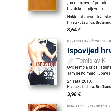
„preobražavao“ prirodu n
hrvatskom prijevodu.
Nakladni zavod Hrvatske
Hrvatski.
Latinica.
Broširano
8,64
€
HRVATSKA KNJIŽEVNOST
•
B
Ispovijed hr
Tomislav K.
Ovo je moja priča. Istini
sam nešto malo ljubavi 
24 sata
,
2018.
Hrvatski.
Latinica.
Broširano
3,98
€
ESEJISTIKA I DNEVNICI
•
BIO