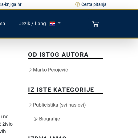
a-knjiga.hr
Česta pitanja
ma
Jezik / Lang.
OD ISTOG AUTORA
Marko Perojević
IZ ISTE KATEGORIJE
Publicistika (svi naslovi)
g
gu ne
Biografije
 živio
vih