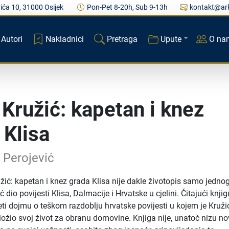
ića 10, 31000 Osijek
Pon-Pet 8-20h, Sub 9-13h
kontakt@ark
Autori
Nakladnici
Pretraga
Upute
O na
 Kružić: kapetan i knez
 Klisa
 Perojević
užić: kapetan i knez grada Klisa nije dakle životopis samo jedno
 dio povijesti Klisa, Dalmacije i Hrvatske u cjelini. Čitajući knji
i dojmu o teškom razdoblju hrvatske povijesti u kojem je Kružić
oložio svoj život za obranu domovine. Knjiga nije, unatoč nizu no