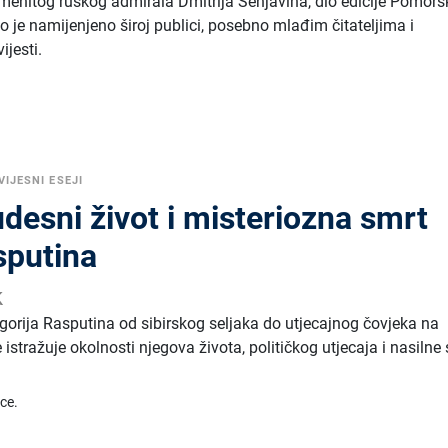
menitog ruskog admirala Dmitrija Senjavina, dio edicije Pomors
lo je namijenjeno široj publici, posebno mlađim čitateljima i
ijesti.
IJESNI ESEJI
desni život i misteriozna smrt
sputina
k
igorija Rasputina od sibirskog seljaka do utjecajnog čovjeka na
stražuje okolnosti njegova života, političkog utjecaja i nasilne 
ice.