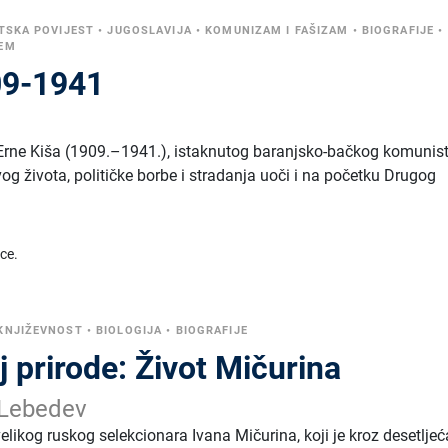
TSKA POVIJEST
•
JUGOSLAVIJA
•
KOMUNIZAM I FAŠIZAM
•
BIOGRAFIJE
•
JEM
09-1941
 Erne Kiša (1909.–1941.), istaknutog baranjsko-bačkog komunist
vog života, političke borbe i stradanja uoči i na početku Drugog
ice.
KNJIŽEVNOST
•
BIOLOGIJA
•
BIOGRAFIJE
j prirode: Život Mičurina
 Lebedev
likog ruskog selekcionara Ivana Mičurina, koji je kroz desetlje