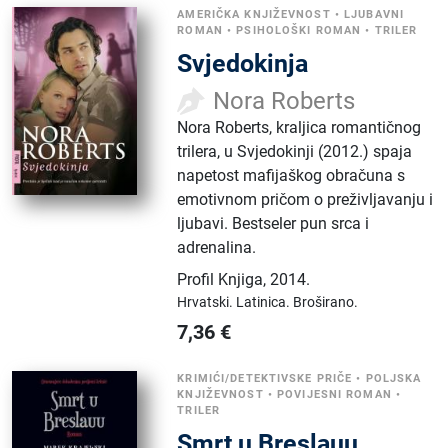
AMERIČKA KNJIŽEVNOST
•
LJUBAVNI
ROMAN
•
PSIHOLOŠKI ROMAN
•
TRILER
Svjedokinja
Nora Roberts
Nora Roberts, kraljica romantičnog
trilera, u Svjedokinji (2012.) spaja
napetost mafijaškog obračuna s
emotivnom pričom o preživljavanju i
ljubavi. Bestseler pun srca i
adrenalina.
Profil Knjiga
,
2014.
Hrvatski.
Latinica.
Broširano.
7,36
€
KRIMIĆI/DETEKTIVSKE PRIČE
•
POLJSKA
KNJIŽEVNOST
•
POVIJESNI ROMAN
•
TRILER
Smrt u Breslauu