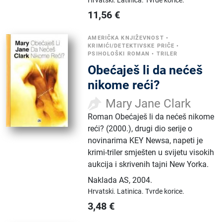
11,56
€
AMERIČKA KNJIŽEVNOST
•
KRIMIĆI/DETEKTIVSKE PRIČE
•
PSIHOLOŠKI ROMAN
•
TRILER
Obećaješ li da nećeš
nikome reći?
Mary Jane Clark
Roman Obećaješ li da nećeš nikome
reći? (2000.), drugi dio serije o
novinarima KEY Newsa, napeti je
krimi-triler smješten u svijetu visokih
aukcija i skrivenih tajni New Yorka.
Naklada AS
,
2004.
Hrvatski.
Latinica.
Tvrde korice.
3,48
€