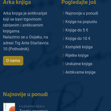
Arka knjiga
Pogledajte još
Arka knjiga je antikvarijat
Najnovije u ponudi
koji se bavi trgovinom
Knjige na popustu
rabljenim i antikvarnim
Knjige do 5 €
knjigama.
Nalazimo se u Osijeku, na
Knjige do 10 €
adresi Trg Ante Starčevića
Kompleti knjiga
10 (Pothodnik).
Rijetke knjige
O nama
Unikatne knjige
Antikvarne knjige
Najnovije u ponudi
FILOZOFSKI ESEJI