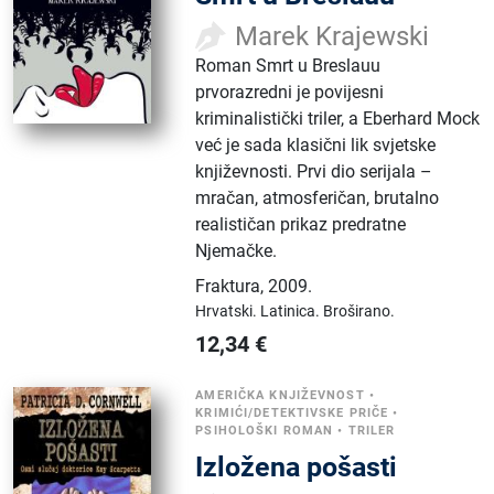
Marek Krajewski
Roman Smrt u Breslauu
prvorazredni je povijesni
kriminalistički triler, a Eberhard Mock
već je sada klasični lik svjetske
književnosti. Prvi dio serijala –
mračan, atmosferičan, brutalno
realističan prikaz predratne
Njemačke.
Fraktura
,
2009.
Hrvatski.
Latinica.
Broširano.
12,34
€
AMERIČKA KNJIŽEVNOST
•
KRIMIĆI/DETEKTIVSKE PRIČE
•
PSIHOLOŠKI ROMAN
•
TRILER
Izložena pošasti