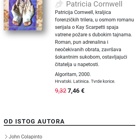
Patricia Cornwell
Patricija Cornwell, kraljica
forenzičkih trilera, u osmom romanu
serijala o Kay Scarpetti spaja
vatrene požare s dubokim tajnama.
Roman, pun adrenalina i
neočekivanih obrata, završava
šokantnim sukobom, ostavljajući
čitatelja u napetosti.
Algoritam
,
2000.
Hrvatski.
Latinica.
Tvrde korice.
7,46
€
9,32
OD ISTOG AUTORA
John Colapinto