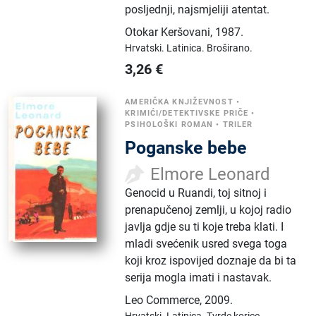
posljednji, najsmjeliji atentat.
Otokar Keršovani
,
1987.
Hrvatski.
Latinica.
Broširano.
3,26
€
AMERIČKA KNJIŽEVNOST
•
KRIMIĆI/DETEKTIVSKE PRIČE
•
PSIHOLOŠKI ROMAN
•
TRILER
Poganske bebe
Elmore Leonard
Genocid u Ruandi, toj sitnoj i
prenapučenoj zemlji, u kojoj radio
javlja gdje su ti koje treba klati. I
mladi svećenik usred svega toga
koji kroz ispovijed doznaje da bi ta
serija mogla imati i nastavak.
Leo Commerce
,
2009.
Hrvatski.
Latinica.
Tvrde korice.