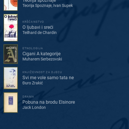
Teorija spoznaje
Teorija Spoznaje, Ivan Supek
KRŠĆANSTVO
O ljubavi i sreći
Teilhard de Chardin
ETNOLOGIJA
Cigani A kategorije
Muharem Serbezovski
KNJIŽEVNOST ZA DJECU
Svi me vole samo tata ne
Đuro Zrakić
DRAMA
Pobuna na brodu Elsinore
Jack London