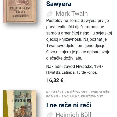
Sawyera
Mark Twain
Pustolovine Toma Sawyera prvi je
pravi realistički dječji roman, ne
samo u američkoj nego i u svjetskoj
dječjoj književnosti. Najpoznatije
Twainovo djelo i omiljeno dječje
štivo u kojem je pisac opisao svoje
dječačke doživljaje.
Nakladni zavod Hrvatske
,
1947.
Hrvatski.
Latinica.
Tvrde korice.
16,32
€
NJEMAČKA KNJIŽEVNOST
•
PSIHOLOŠKI
ROMAN
•
SOCIJALNA KNJIŽEVNOST
I ne reče ni reči
Heinrich Böll