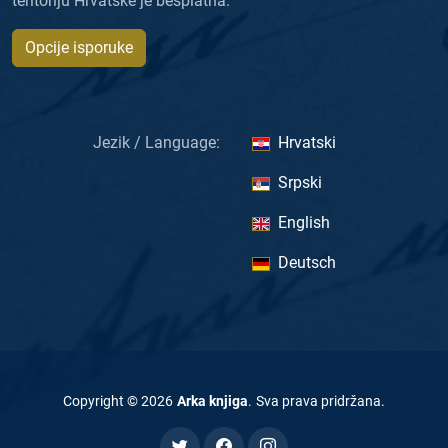
teritoriju Hrvatske je besplatna.
Opcije isporuke
Jezik / Language:
Hrvatski
Srpski
English
Deutsch
Copyright ©
2026
Arka knjiga
.
Sva prava pridržana
.