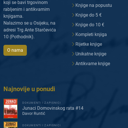
koji se bavi trgovinom
Knjige na popustu
rabljenim i antikvarnim
Knjige do 5 €
knjigama.
Nalazimo se u Osijeku, na
Knjige do 10 €
adresi Trg Ante Starčevića
Kompleti knjiga
10 (Pothodnik).
Rijetke knjige
O nama
Unikatne knjige
Antikvarne knjige
Najnovije u ponudi
DOKUMENTI I ZAPISNICI
Junaci Domovinskog rata #14
Davor Runtić
DOKUMENTI I ZAPISNICI