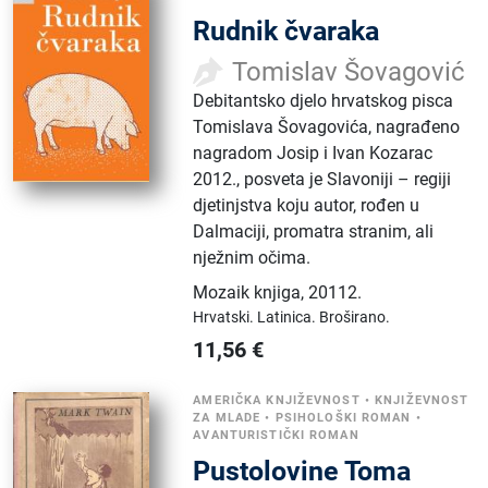
Rudnik čvaraka
Tomislav Šovagović
Debitantsko djelo hrvatskog pisca
Tomislava Šovagovića, nagrađeno
nagradom Josip i Ivan Kozarac
2012., posveta je Slavoniji – regiji
djetinjstva koju autor, rođen u
Dalmaciji, promatra stranim, ali
nježnim očima.
Mozaik knjiga
,
20112.
Hrvatski.
Latinica.
Broširano.
11,56
€
AMERIČKA KNJIŽEVNOST
•
KNJIŽEVNOST
ZA MLADE
•
PSIHOLOŠKI ROMAN
•
AVANTURISTIČKI ROMAN
Pustolovine Toma