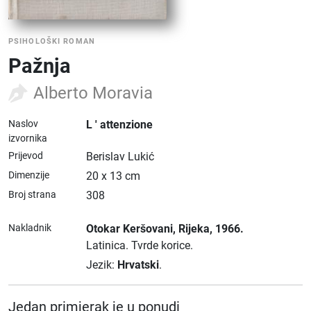
PSIHOLOŠKI ROMAN
Pažnja
Alberto Moravia
Naslov
L ' attenzione
izvornika
Prijevod
Berislav Lukić
Dimenzije
20 x 13 cm
Broj strana
308
Nakladnik
Otokar Keršovani
, Rijeka
, 1966.
Latinica.
Tvrde korice.
Jezik:
Hrvatski
.
Jedan primjerak je u ponudi