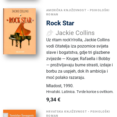
AMERIČKA KNJIŽEVNOST
•
PSIHOLOŠKI
ROMAN
Rock Star
Jackie Collins
Uz ritam rock’n’rolla, Jackie Collins
vodi čitatelja iza pozornice svijeta
slave i bogatstva, gdje tri glazbene
zvijezde — Kruger, Rafaella i Bobby
— proživljavaju burne strasti, izdaje i
borbu za uspjeh, dok ih ambicija i
moć polako razaraju.
Mladost
,
1990.
Hrvatski.
Latinica.
Tvrde korice s ovitkom.
9,34
€
HRVATSKA KNJIŽEVNOST
•
PSIHOLOŠKI
ROMAN