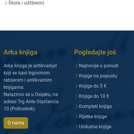
Škola i udžbenici
Arka knjiga
Pogledajte još
Arka knjiga je antikvarijat
Najnovije u ponudi
koji se bavi trgovinom
Knjige na popustu
rabljenim i antikvarnim
Knjige do 5 €
knjigama.
Nalazimo se u Osijeku, na
Knjige do 10 €
adresi Trg Ante Starčevića
Kompleti knjiga
10 (Pothodnik).
Rijetke knjige
O nama
Unikatne knjige