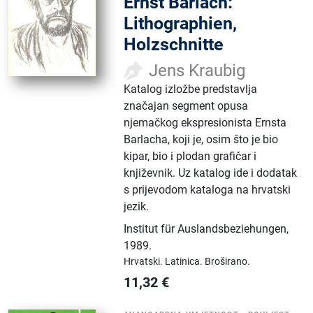
Ernst Barlach:
Lithographien,
Holzschnitte
Jens Kraubig
Katalog izložbe predstavlja
značajan segment opusa
njemačkog ekspresionista Ernsta
Barlacha, koji je, osim što je bio
kipar, bio i plodan grafičar i
književnik. Uz katalog ide i dodatak
s prijevodom kataloga na hrvatski
jezik.
Institut für Auslandsbeziehungen
,
1989.
Hrvatski.
Latinica.
Broširano.
11,32
€