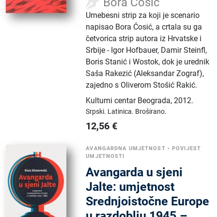
Bora Ćosić
Urnebesni strip za koji je scenario
napisao Bora Ćosić, a crtala su ga
četvorica strip autora iz Hrvatske i
Srbije - Igor Hofbauer, Damir Steinfl,
Boris Stanić i Wostok, dok je urednik
Saša Rakezić (Aleksandar Zograf),
zajedno s Oliverom Stošić Rakić.
Kulturni centar Beograda
,
2012.
Srpski.
Latinica.
Broširano.
12,56
€
AVANGARDNA UMJETNOST
•
POVIJEST
UMJETNOSTI
Avangarda u sjeni
Jalte: umjetnost
Srednjoistočne Europe
u razdoblju 1945.–