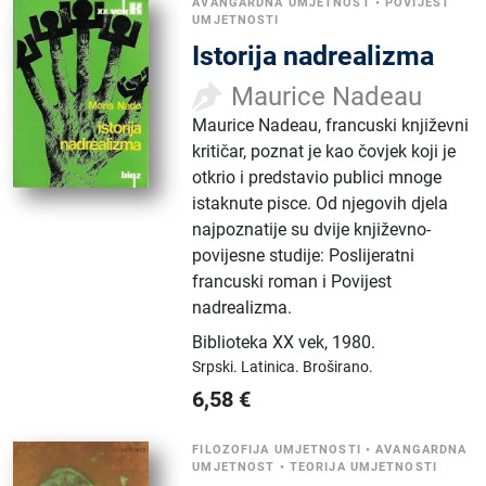
AVANGARDNA UMJETNOST
•
POVIJEST
UMJETNOSTI
Istorija nadrealizma
Maurice Nadeau
Maurice Nadeau, francuski književni
kritičar, poznat je kao čovjek koji je
otkrio i predstavio publici mnoge
istaknute pisce. Od njegovih djela
najpoznatije su dvije književno-
povijesne studije: Poslijeratni
francuski roman i Povijest
nadrealizma.
Biblioteka XX vek
,
1980.
Srpski.
Latinica.
Broširano.
6,58
€
FILOZOFIJA UMJETNOSTI
•
AVANGARDNA
UMJETNOST
•
TEORIJA UMJETNOSTI