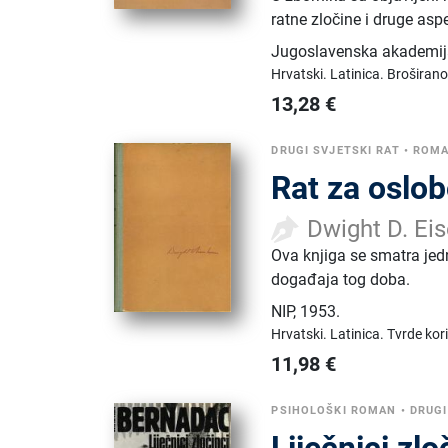
ratne zločine i druge asp
Jugoslavenska akademija
Hrvatski.
Latinica.
Broširano
13,28
€
DRUGI SVJETSKI RAT
•
ROMA
Rat za oslo
Dwight D. Ei
Ova knjiga se smatra jedn
događaja tog doba.
NIP
,
1953.
Hrvatski.
Latinica.
Tvrde kor
11,98
€
PSIHOLOŠKI ROMAN
•
DRUGI
Liječnici zlo