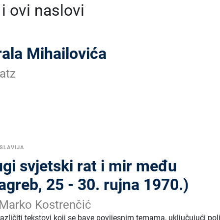
 ovi naslovi
ala Mihailovića
atz
SLAVIJA
gi svjetski rat i mir među
greb, 25 - 30. rujna 1970.)
 Marko Kostrenčić
azličiti tekstovi koji se bave povijesnim temama, uključujući poli