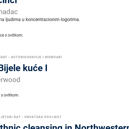
rnadac
na ljudima u koncentracionim logorima.
ice s ovitkom.
 RAT
•
AUTOBIOGRAFIJE I MEMOARI
Bijele kuće I
herwood
 s ovitkom.
VJETSKI RAT
•
HRVATSKA POVIJEST
ethnic cleansing in Northwester