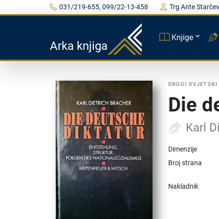
031/219-655, 099/22-13-458
Trg Ante Starčev
Knjige
Arka knjiga
DRUGI SVJETSKI
Die d
Karl D
Dimenzije
Broj strana
Nakladnik