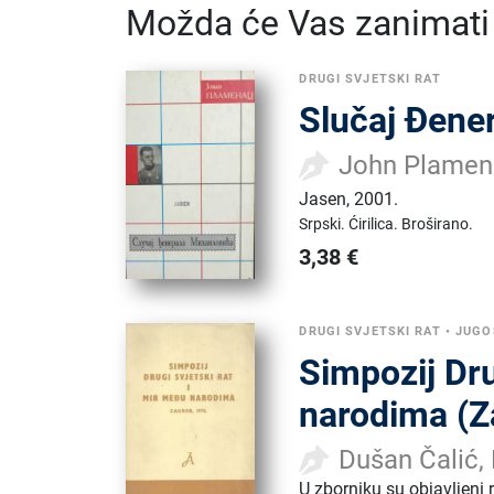
Možda će Vas zanimati i
DRUGI SVJETSKI RAT
Slučaj Đener
John Plamen
Jasen
,
2001.
Srpski.
Ćirilica.
Broširano.
3,38
€
DRUGI SVJETSKI RAT
•
JUGO
Simpozij Dru
narodima (Za
Dušan Čalić,
U zborniku su objavljeni r