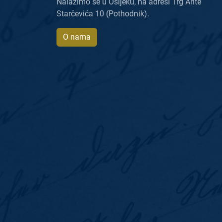
Nalazimo se u Osijeku, na adresi Trg Ante
Starčevića 10 (Pothodnik).
O nama