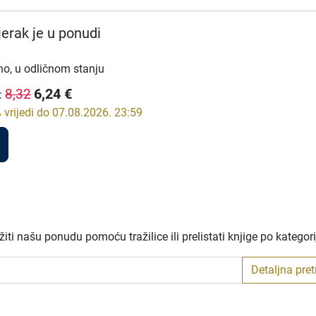
erak je u ponudi
no, u odličnom stanju
6,24
€
8,32
:
vrijedi do 07.08.2026. 23:59
ti našu ponudu pomoću tražilice ili prelistati knjige po kategor
Detaljna pre