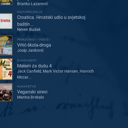
Branko Lazarević
KULTUROLOGIJA
Croatica. Hrvatski udio u svjetskoj
baštin...
Neven Budak
PRIRUČNICI I VODIČI
Vrtić-škola-droga
Josip Janković
DUHOVNOST
Melem za dušu 4
Jack Canfield, Mark Victor Hansen, Hanoch
Mccar...
KUHARSTVO
Veganski sirevi
Marina Brekalo