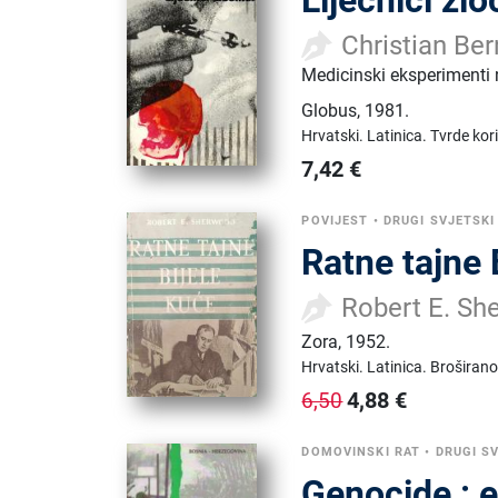
Christian Be
Medicinski eksperimenti 
Globus
,
1981.
Hrvatski.
Latinica.
Tvrde kor
7,42
€
POVIJEST
•
DRUGI SVJETSKI
Ratne tajne 
Robert E. S
Zora
,
1952.
Hrvatski.
Latinica.
Broširano
4,88
€
6,50
DOMOVINSKI RAT
•
DRUGI S
Genocide : 