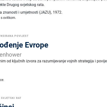
ekte Drugog svjetskog rata.
 znanosti i umjetnosti (JAZU)
,
1972.
 s ovitkom.
NSIRANA POVIJEST
bođenje Evrope
senhower
im od ključnih izvora za razumijevanje vojnih strategija i povij
ice.
 SVJETSKI RAT
činci