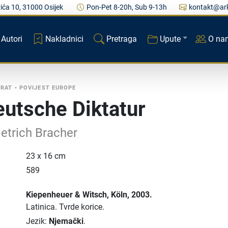
ića 10, 31000 Osijek
Pon-Pet 8-20h, Sub 9-13h
kontakt@ark
Autori
Nakladnici
Pretraga
Upute
O na
 RAT
•
POVIJEST EUROPE
eutsche Diktatur
ietrich Bracher
23 x 16 cm
589
Kiepenheuer & Witsch
, Köln
, 2003.
Latinica.
Tvrde korice.
Jezik:
Njemački
.