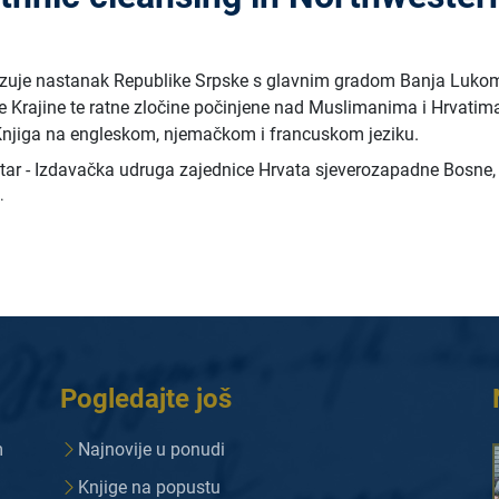
kazuje nastanak Republike Srpske s glavnim gradom Banja Luko
e Krajine te ratne zločine počinjene nad Muslimanima i Hrvatim
njiga na engleskom, njemačkom i francuskom jeziku.
ntar - Izdavačka udruga zajednice Hrvata sjeverozapadne Bosne
.
Pogledajte još
m
Najnovije u ponudi
Knjige na popustu