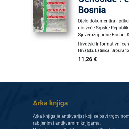
Bosnia
Djelo dokumentira i pri
dio veće Srpske Republik
Sjeverozapadne Bosne. K
Hrvatski informativni ce
Hrvatski.
Latinica.
Broširano
11,26
€
Arka knjiga
Arka knjiga je antikvarijat koji se bavi trgovino
rabljenim i antikvarnim knjigama.