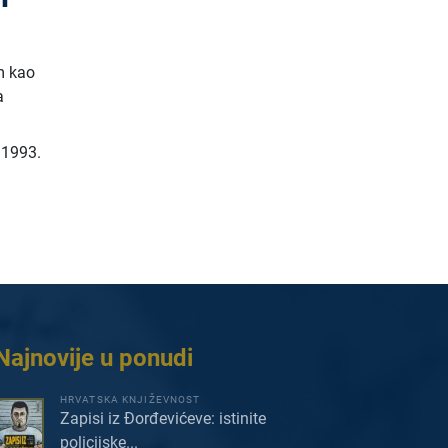
m kao
a
,
1993.
Najnovije u ponudi
HRVATSKA KNJIŽEVNOST
Zapisi iz Đorđevićeve: istinite
policijske...