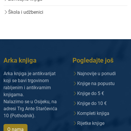
Škola i udžbenici
Arka knjiga
Pogledajte još
Arka knjiga je antikvarijat
Najnovije u ponudi
koji se bavi trgovinom
Knjige na popustu
rabljenim i antikvarnim
Knjige do 5 €
knjigama.
Nalazimo se u Osijeku, na
Knjige do 10 €
adresi Trg Ante Starčevića
Kompleti knjiga
10 (Pothodnik).
Rijetke knjige
O nama