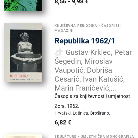
8,56
-
9,98
€
KNJIŽEVNA PERIODIKA
•
ČASOPISI I
MAGAZINI
Republika 1962/1
Gustav Krklec, Petar
Šegedin, Miroslav
Vaupotić, Dobriša
Cesarić, Ivan Katušić,
Marin Franičević,...
Časopis za književnost i umjetnost
Zora
,
1962.
Hrvatski.
Latinica.
Broširano.
6,82
€
SKULPTURE
•
UMJETNIČKA MONOGRAFIJA