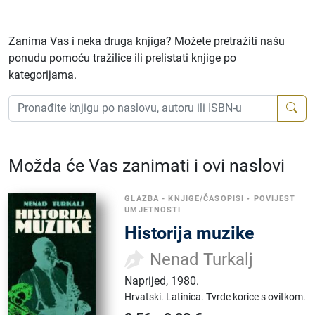
Zanima Vas i neka druga knjiga? Možete pretražiti našu
ponudu pomoću tražilice ili prelistati knjige po
kategorijama.
Možda će Vas zanimati i ovi naslovi
GLAZBA - KNJIGE/ČASOPISI
•
POVIJEST
UMJETNOSTI
Historija muzike
Nenad Turkalj
Naprijed
,
1980.
Hrvatski.
Latinica.
Tvrde korice s ovitkom.