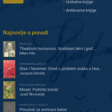
Unikatne knjige
Antikvarne knjige
Najnovije u ponudi
GRAFIKE
Theatrum humanum: Ilustrirani letci i graf...
Milan Pelc
FENOMENOLOGIJA
Glas i fenomen: Uvod u problem znaka u Hus...
Jacques Derrida
POVIJESNI ROMAN
Mirakl: Politički krimić
Josef Škvorecký
PRIRUČNICI I VODIČI
Priručnik za armirani beton