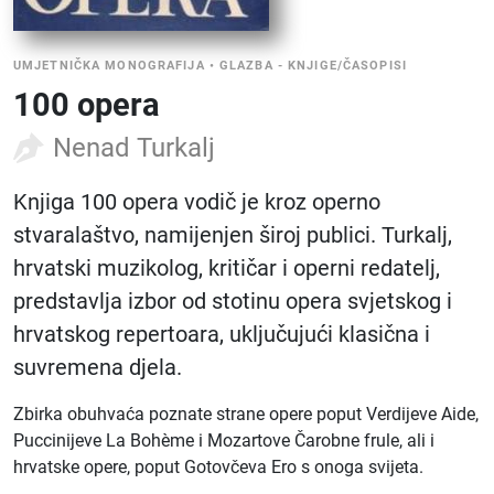
UMJETNIČKA MONOGRAFIJA
•
GLAZBA - KNJIGE/ČASOPISI
100 opera
Nenad Turkalj
Knjiga 100 opera vodič je kroz operno
stvaralaštvo, namijenjen široj publici. Turkalj,
hrvatski muzikolog, kritičar i operni redatelj,
predstavlja izbor od stotinu opera svjetskog i
hrvatskog repertoara, uključujući klasična i
suvremena djela.
Zbirka obuhvaća poznate strane opere poput Verdijeve Aide,
Puccinijeve La Bohème i Mozartove Čarobne frule, ali i
hrvatske opere, poput Gotovčeva Ero s onoga svijeta.