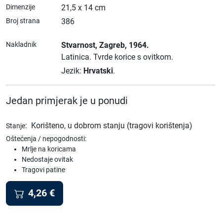
Dimenzije
21,5 x 14 cm
Broj strana
386
Nakladnik
Stvarnost
, Zagreb
, 1964.
Latinica.
Tvrde korice s ovitkom.
Jezik:
Hrvatski
.
Jedan primjerak je u ponudi
:
Korišteno, u dobrom stanju (tragovi korištenja)
Stanje
Oštećenja / nepogodnosti:
Mrlje na koricama
Nedostaje ovitak
Tragovi patine
4,26
€