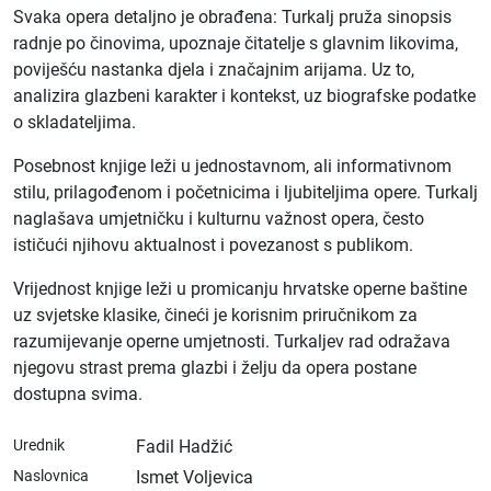
Svaka opera detaljno je obrađena: Turkalj pruža sinopsis
radnje po činovima, upoznaje čitatelje s glavnim likovima,
poviješću nastanka djela i značajnim arijama. Uz to,
analizira glazbeni karakter i kontekst, uz biografske podatke
o skladateljima.
Posebnost knjige leži u jednostavnom, ali informativnom
stilu, prilagođenom i početnicima i ljubiteljima opere. Turkalj
naglašava umjetničku i kulturnu važnost opera, često
ističući njihovu aktualnost i povezanost s publikom.
Vrijednost knjige leži u promicanju hrvatske operne baštine
uz svjetske klasike, čineći je korisnim priručnikom za
razumijevanje operne umjetnosti. Turkaljev rad odražava
njegovu strast prema glazbi i želju da opera postane
dostupna svima.
Urednik
Fadil Hadžić
Naslovnica
Ismet Voljevica