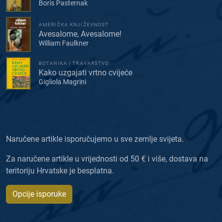
Boris Pasternak
AMERIČKA KNJIŽEVNOST
Avesalome, Avesalome!
William Faulkner
BOTANIKA I TRAVARSTVO
Kako uzgajati vrtno cvijeće
Gigliola Magrini
Naručene artikle isporučujemo u sve zemlje svijeta.
Za naručene artikle u vrijednosti od 50 € i više, dostava na
teritoriju Hrvatske je besplatna.
Opcije isporuke