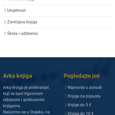
Umjetnost
Zavičajna knjiga
Škola i udžbenici
Arka knjiga
Pogledajte još
Arka knjiga je antikvarijat
Najnovije u ponudi
koji se bavi trgovinom
Knjige na popustu
rabljenim i antikvarnim
Knjige do 5 €
knjigama.
Nalazimo se u Osijeku, na
Knjige do 10 €