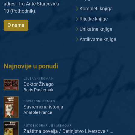
adresi Trg Ante Starčevića
Kompleti knjiga
10 (Pothodnik).
Rijetke knjige
O nama
Unikatne knjige
Antikvarne knjige
Najnovije u ponudi
LJUBAVNI ROMAN
Doktor Živago
Boris Pasternak
POVIJESNI ROMAN
Savremena istorija
Anatole France
AUTOBIOGRAFIJE I MEMOARI
Zaštitna povelja / Detinjstvo Liversove / ...