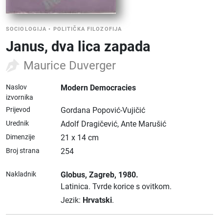
SOCIOLOGIJA
•
POLITIČKA FILOZOFIJA
Janus, dva lica zapada
Maurice Duverger
Naslov
Modern Democracies
izvornika
Prijevod
Gordana Popović-Vujičić
Urednik
Adolf Dragičević, Ante Marušić
Dimenzije
21 x 14 cm
Broj strana
254
Nakladnik
Globus
, Zagreb
, 1980.
Latinica.
Tvrde korice s ovitkom.
Jezik:
Hrvatski
.